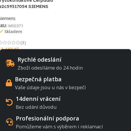
Vysokotlakové Čerpadlo
a2c59517054 SIEMENS
Siemens
SKU:
W00371
Skladem
(3)
11 160
Kč
Rychlé odeslání
Zboží odesíláme do 24 hodin
Bezpečná platba
Vaše údaje jsou u nás v bezpečí
14denní vrácení
Bez udání důvodu
Profesionální podpora
Pomůžeme vám s výběrem i reklamací