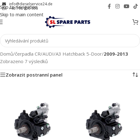
info@dieselservice24.de
Skip to navigation
+48 798 956 956
Skip to main content
Domů
/
čerpadla CR
/
AUDI
/
A3 Hatchback 5-Door
/
2009-2013
Zobrazeno 7 výsledků
Zobrazit postranní panel