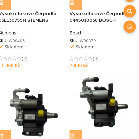
Vysokotlakové Čerpadlo
Vysokotlakové Čerpadlo
03L130755H SIEMENS
0445010038 BOSCH
Siemens
Bosch
SKU:
W00405
SKU:
W00379
Skladem
Skladem
(4)
(4)
11 400
Kč
7 840
Kč