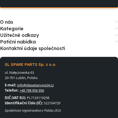
O nás
Kategorie
Užitečné odkazy
Patiční nabídka
Kontaktní údaje společnosti
SL SPARE PARTS Sp. z o.o.
ul. Nałęczowska 63
20-701 Lublin, Polsko
E-mail:
info@dieselservice24.cz
Telefon:
+48 798 956 956
DIČ (VAT EU):
PL7133119258
Identifikační číslo (IČ):
522104729
Společnost registrována v Polsku (EU)