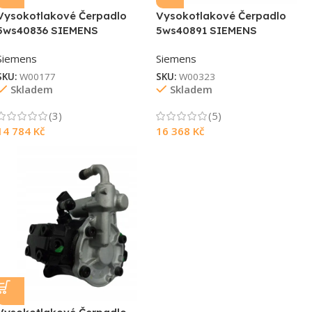
Vysokotlakové Čerpadlo
Vysokotlakové Čerpadlo
5ws40836 SIEMENS
5ws40891 SIEMENS
Siemens
Siemens
SKU:
W00177
SKU:
W00323
Skladem
Skladem
Souhlasím s GDPR
(3)
(5)
14 784
Kč
16 368
Kč