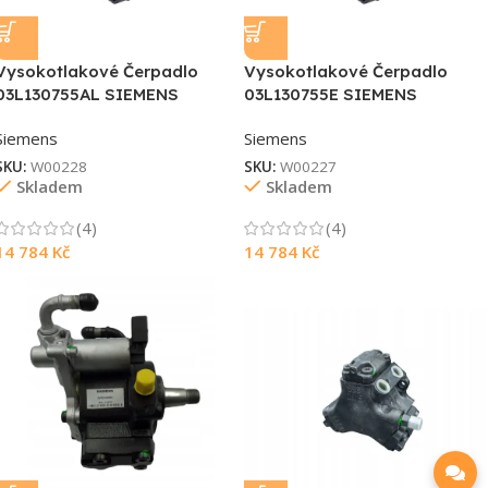
Vysokotlakové Čerpadlo
Vysokotlakové Čerpadlo
03L130755AL SIEMENS
03L130755E SIEMENS
Siemens
Siemens
SKU:
W00228
SKU:
W00227
Skladem
Skladem
(4)
(4)
14 784
Kč
14 784
Kč