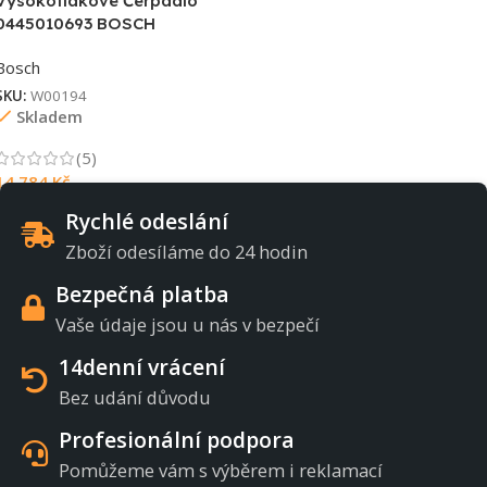
Vysokotlakové Čerpadlo
0445010693 BOSCH
Bosch
SKU:
W00194
Skladem
(5)
14 784
Kč
Rychlé odeslání
Zboží odesíláme do 24 hodin
Bezpečná platba
Vaše údaje jsou u nás v bezpečí
14denní vrácení
Bez udání důvodu
Profesionální podpora
Pomůžeme vám s výběrem i reklamací