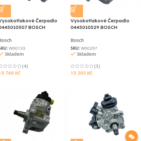
Vysokotlakové Čerpadlo
Vysokotlakové Čerpadlo
0445010507 BOSCH
0445010529 BOSCH
Bosch
Bosch
SKU:
W00133
SKU:
W00297
Skladem
Skladem
(4)
(3)
10 760
Kč
13 203
Kč