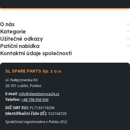
O nás
Kategorie
Užitečné odkazy
Patiční nabídka
Kontaktní údaje společnosti
SL SPARE PARTS Sp. z o.o.
ul. Nałęczowska 63
20-701 Lublin, Polsko
E-mail:
info@dieselservice24.cz
Telefon:
+48 798 956 956
DIČ (VAT EU):
PL7133119258
Identifikační číslo (IČ):
522104729
Společnost registrována v Polsku (EU)