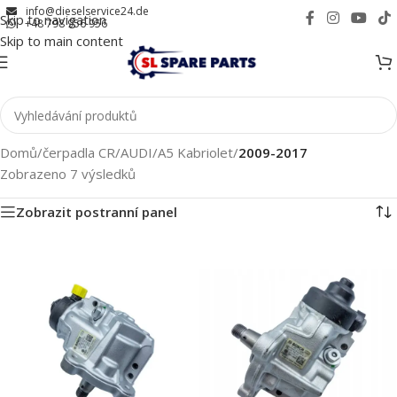
info@dieselservice24.de
Skip to navigation
+48 798 956 956
Skip to main content
Domů
/
čerpadla CR
/
AUDI
/
A5 Kabriolet
/
2009-2017
Zobrazeno 7 výsledků
Zobrazit postranní panel