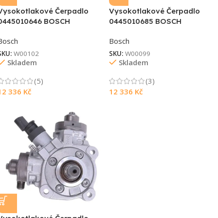
Vysokotlakové Čerpadlo
Vysokotlakové Čerpadlo
0445010646 BOSCH
0445010685 BOSCH
Bosch
Bosch
SKU:
W00102
SKU:
W00099
Skladem
Skladem
Souhlasím s GDPR
(5)
(3)
12 336
Kč
12 336
Kč