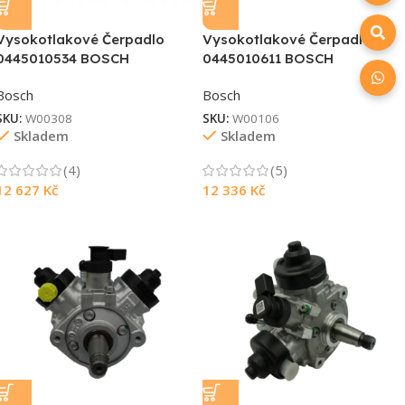
Vysokotlakové Čerpadlo
Vysokotlakové Čerpadlo
0445010534 BOSCH
0445010611 BOSCH
Bosch
Bosch
SKU:
W00308
SKU:
W00106
Skladem
Skladem
(4)
(5)
12 627
Kč
12 336
Kč