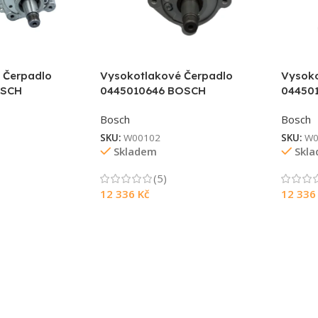
 Čerpadlo
Vysokotlakové Čerpadlo
Vysoko
OSCH
0445010646 BOSCH
04450
Bosch
Bosch
SKU:
W00102
SKU:
W0
Skladem
Skl
(5)
12 336
Kč
12 33