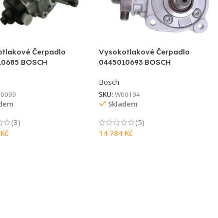
tlakové Čerpadlo
Vysokotlakové Čerpadlo
10685 BOSCH
0445010693 BOSCH
Bosch
0099
SKU:
W00194
adem
Skladem
(3)
(5)
6
Kč
14 784
Kč