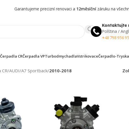
Garantujeme precizní renovaci a
12měsíční
záruku na všechny
Kontaktujte 
Polština / Angl
+48 798 956 9
Čerpadla CR
Čerpadla VP
Turbodmychadla
Vstrikovace
Čerpadlo-Tryska
a CR
/
AUDI
/
A7 Sportback
/
2010-2018
Zo