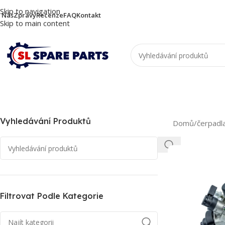
Skip to navigation
 Nás
Zprávy
Recenze
FAQ
Kontakt
Skip to main content
Vyhledávání Produktů
Domů
/
čerpadl
Filtrovat Podle Kategorie