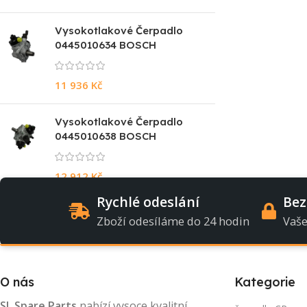
Vysokotlakové Čerpadlo
0445010634 BOSCH
11 936
Kč
Vysokotlakové Čerpadlo
0445010638 BOSCH
12 912
Kč
Rychlé odeslání
Bez
Zboží odesíláme do 24 hodin
Vaše
O nás
Kategorie
SL Spare Parts
nabízí vysoce kvalitní