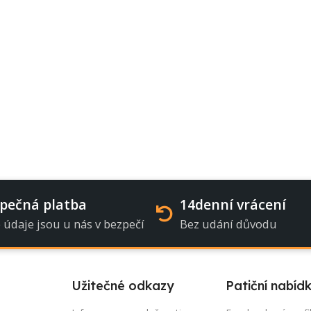
pečná platba
14denní vrácení
 údaje jsou u nás v bezpečí
Bez udání důvodu
Užitečné odkazy
Patiční nabíd