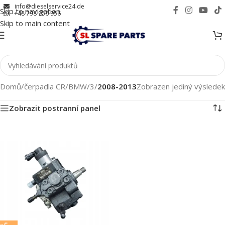
info@dieselservice24.de
Skip to navigation
+48 798 956 956
Skip to main content
Domů
/
čerpadla CR
/
BMW
/
3
/
2008-2013
Zobrazen jediný výsledek
Zobrazit postranní panel