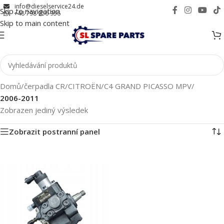
info@dieselservice24.de
Skip to navigation
+48 798 956 956
Skip to main content
Domů
/
čerpadla CR
/
CITROËN
/
C4 GRAND PICASSO MPV
/
2006-2011
Zobrazen jediný výsledek
Zobrazit postranní panel