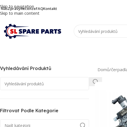
Skip to navigation
 Nás
Zprávy
Recenze
FAQ
Kontakt
Skip to main content
Vyhledávání Produktů
Domů
/
čerpadl
Filtrovat Podle Kategorie