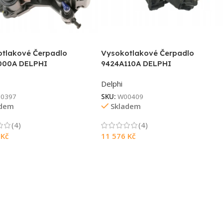
tlakové Čerpadlo
Vysokotlakové Čerpadlo
000A DELPHI
9424A110A DELPHI
Delphi
0397
SKU:
W00409
adem
Skladem
(4)
(4)
6
Kč
11 576
Kč