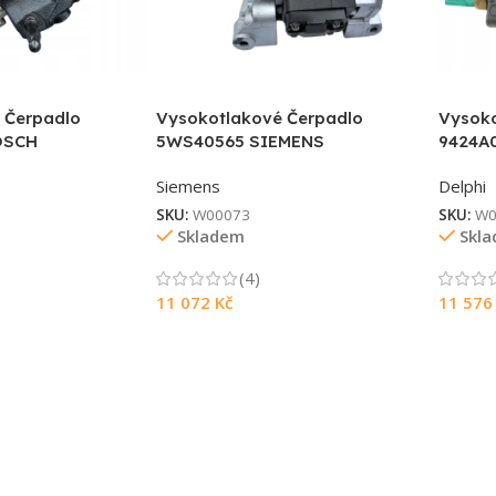
 Čerpadlo
Vysokotlakové Čerpadlo
Vysoko
OSCH
5WS40565 SIEMENS
9424A
Siemens
Delphi
SKU:
W00073
SKU:
W0
Skladem
Skl
(4)
11 072
Kč
11 57