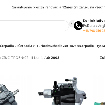
Garantujeme precizní renovaci a
12měsíční
záruku na všechny
Kontaktujte 
Polština / Angl
+48 798 956 9
Čerpadla CR
Čerpadla VP
Turbodmychadla
Vstrikovace
Čerpadlo-Tryska
a CR
/
CITROËN
/
C5 III Kombi
/
ab 2008
Zo