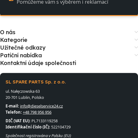
Pomůžeme vám s výběrem i reklamací
O nás
Kategorie
Užitečné odkazy
Patiční nabídka
Kontaktní údaje společnosti
SL SPARE PARTS Sp. z o.o.
ul. Nałęczowska 63
20-701 Lublin, Polsko
E-mail:
info@dieselservice24.cz
Telefon:
+48 798 956 956
DIČ (VAT EU):
PL7133119258
Identifikační číslo (IČ):
522104729
Společnost registrována v Polsku (EU)