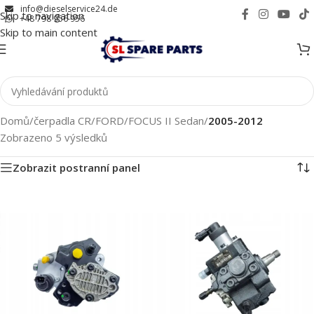
info@dieselservice24.de
Skip to navigation
+48 798 956 956
Skip to main content
Domů
/
čerpadla CR
/
FORD
/
FOCUS II Sedan
/
2005-2012
Zobrazeno 5 výsledků
Zobrazit postranní panel