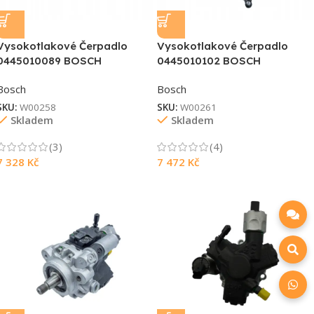
Vysokotlakové Čerpadlo
Vysokotlakové Čerpadlo
0445010089 BOSCH
0445010102 BOSCH
Bosch
Bosch
SKU:
W00258
SKU:
W00261
Skladem
Skladem
(3)
(4)
7 328
Kč
7 472
Kč