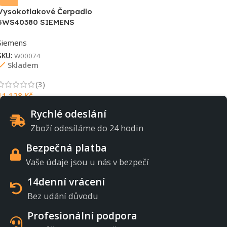
Vysokotlakové Čerpadlo
5WS40380 SIEMENS
Siemens
SKU:
W00074
Skladem
(3)
11 128
Kč
Rychlé odeslání
Zboží odesíláme do 24 hodin
Bezpečná platba
Vaše údaje jsou u nás v bezpečí
14denní vrácení
Bez udání důvodu
Profesionální podpora