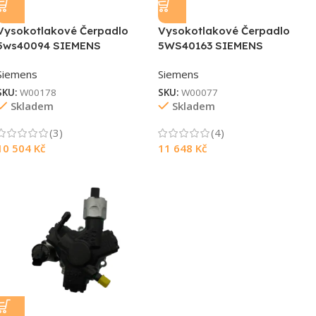
Vysokotlakové Čerpadlo
Vysokotlakové Čerpadlo
5ws40094 SIEMENS
5WS40163 SIEMENS
Siemens
Siemens
SKU:
W00178
SKU:
W00077
Skladem
Skladem
(3)
(4)
10 504
Kč
11 648
Kč
Souhlasím s GDPR