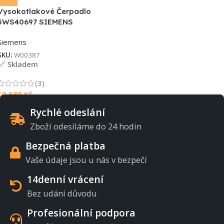
Vysokotlakové Čerpadlo
5WS40697 SIEMENS
Siemens
SKU:
W00387
Skladem
(3)
10 680
Kč
Rychlé odeslání
Zboží odesíláme do 24 hodin
Bezpečná platba
Vaše údaje jsou u nás v bezpečí
14denní vrácení
Bez udání důvodu
Profesionální podpora