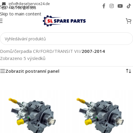
info@dieselservice24.de
Skip to navigation
+48 798 956 956
Skip to main content
Domů
/
čerpadla CR
/
FORD
/
TRANSIT VII
/
2007-2014
Zobrazeno 5 výsledků
Zobrazit postranní panel