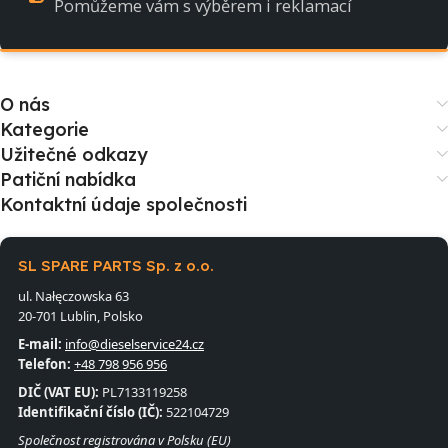
Pomůžeme vám s výběrem i reklamací
O nás
Kategorie
Užitečné odkazy
Patiční nabídka
Kontaktní údaje společnosti
SL SPARE PARTS Sp. z o.o.
ul. Nałęczowska 63
20-701 Lublin, Polsko
E-mail:
info@dieselservice24.cz
Telefon:
+48 798 956 956
DIČ (VAT EU):
PL7133119258
Identifikační číslo (IČ):
522104729
Společnost registrována v Polsku (EU)