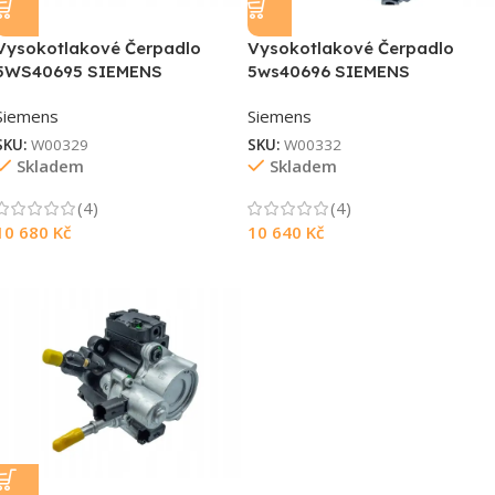
Vysokotlakové Čerpadlo
Vysokotlakové Čerpadlo
5WS40695 SIEMENS
5ws40696 SIEMENS
Siemens
Siemens
SKU:
W00329
SKU:
W00332
Skladem
Skladem
(4)
(4)
10 680
Kč
10 640
Kč
Souhlasím s GDPR