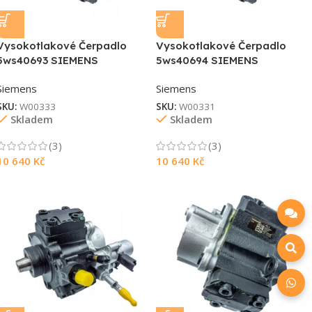
Vysokotlakové Čerpadlo
Vysokotlakové Čerpadlo
5ws40693 SIEMENS
5ws40694 SIEMENS
Siemens
Siemens
SKU:
W00333
SKU:
W00331
Skladem
Skladem
(3)
(3)
10 640
Kč
10 640
Kč