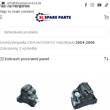
info@dieselservice24.de
Skip to navigation
+48 798 956 956
Skip to main content
Domů
/
čerpadla CR
/
KIA
/
CERATO Hatchback
/
2004-2006
Zobrazeny 2 výsledky
Zobrazit postranní panel