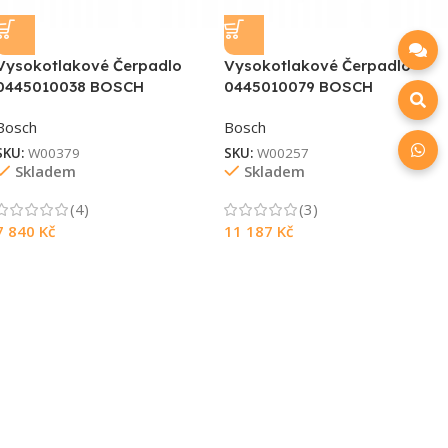
Vysokotlakové Čerpadlo
Vysokotlakové Čerpadlo
0445010038 BOSCH
0445010079 BOSCH
Bosch
Bosch
SKU:
W00379
SKU:
W00257
Skladem
Skladem
(4)
(3)
7 840
Kč
11 187
Kč
Souhlasím s GDPR