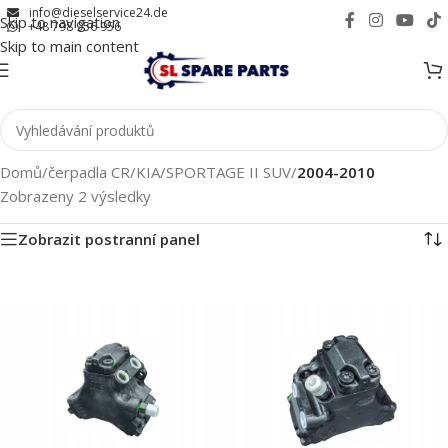
info@dieselservice24.de
Skip to navigation
+48 798 956 956
Skip to main content
Domů
/
čerpadla CR
/
KIA
/
SPORTAGE II SUV
/
2004-2010
Zobrazeny 2 výsledky
Zobrazit postranní panel