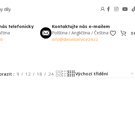
 díly.
nás telefonicky
Kontaktujte nás e-mailem
ičtina
Polština / Angličtina / Čeština
0
56
info@dieselservice24.cz
brazit
9
12
18
24