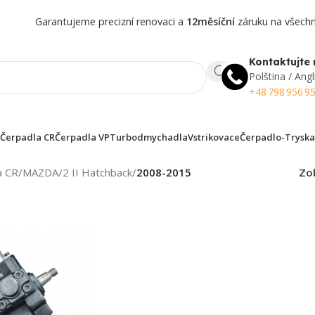
Garantujeme precizní renovaci a
12měsíční
záruku na všechny
Kontaktujte 
Polština / Angl
+48 798 956 9
Čerpadla CR
Čerpadla VP
Turbodmychadla
Vstrikovace
Čerpadlo-Tryska
a CR
/
MAZDA
/
2 II Hatchback
/
2008-2015
Zo