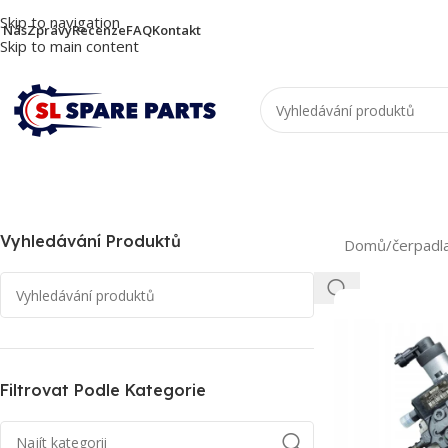
Skip to navigation
 Nás
Zprávy
Recenze
FAQ
Kontakt
Skip to main content
Vyhledávání Produktů
Domů
/
čerpadl
Filtrovat Podle Kategorie