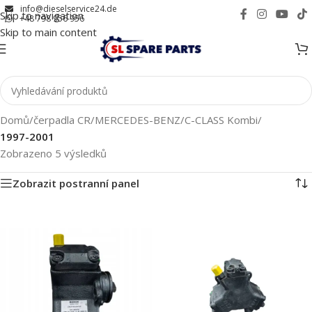
info@dieselservice24.de
Skip to navigation
+48 798 956 956
Skip to main content
Domů
/
čerpadla CR
/
MERCEDES-BENZ
/
C-CLASS Kombi
/
1997-2001
Zobrazeno 5 výsledků
Zobrazit postranní panel