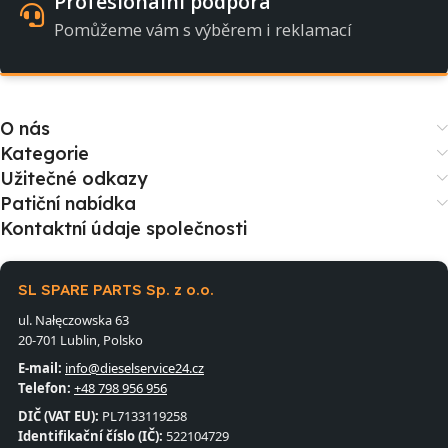
Profesionální podpora
Pomůžeme vám s výběrem i reklamací
O nás
Kategorie
Užitečné odkazy
Patiční nabídka
Kontaktní údaje společnosti
SL SPARE PARTS Sp. z o.o.
ul. Nałęczowska 63
20-701 Lublin, Polsko
E-mail:
info@dieselservice24.cz
Telefon:
+48 798 956 956
DIČ (VAT EU):
PL7133119258
Identifikační číslo (IČ):
522104729