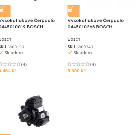
Vysokotlakové Čerpadlo
Vysokotlakové Čerpadlo
0445010019 BOSCH
0445010268 BOSCH
Bosch
Bosch
SKU:
W00190
SKU:
W00343
Skladem
Skladem
(4)
(4)
9 464
Kč
5 600
Kč
Souhlasím s GDPR