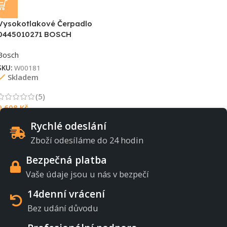
Vysokotlakové Čerpadlo
0445010271 BOSCH
Bosch
SKU:
W00181
Skladem
(5)
9 608
Kč
Rychlé odeslání
Zboží odesíláme do 24 hodin
Bezpečná platba
Vaše údaje jsou u nás v bezpečí
14denní vrácení
Bez udání důvodu