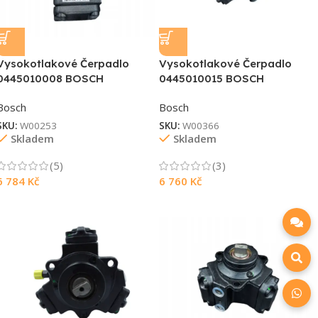
Vysokotlakové Čerpadlo
Vysokotlakové Čerpadlo
0445010008 BOSCH
0445010015 BOSCH
Bosch
Bosch
SKU:
W00253
SKU:
W00366
Skladem
Skladem
(5)
(3)
6 784
Kč
6 760
Kč