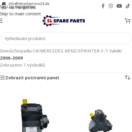
info@dieselservice24.de
Skip to navigation
+48 798 956 956
Skip to main content
Domů
/
čerpadla CR
/
MERCEDES-BENZ
/
SPRINTER 3-T Valník
/
2006-2009
Zobrazeno 7 výsledků
Zobrazit postranní panel