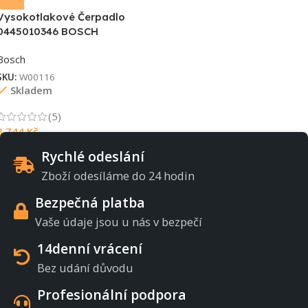
Vysokotlakové Čerpadlo
0445010346 BOSCH
Bosch
SKU:
W00116
Skladem
(5)
8 744
Kč
Rychlé odeslání
Zboží odesíláme do 24 hodin
Bezpečná platba
Vaše údaje jsou u nás v bezpečí
14denní vrácení
Bez udání důvodu
Profesionální podpora