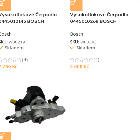
Vysokotlakové Čerpadlo
Vysokotlakové Čerpadlo
0445010143 BOSCH
0445010268 BOSCH
Bosch
Bosch
SKU:
W00219
SKU:
W00343
Skladem
Skladem
Souhlasím s GDPR
(4)
(4)
7 760
Kč
5 600
Kč