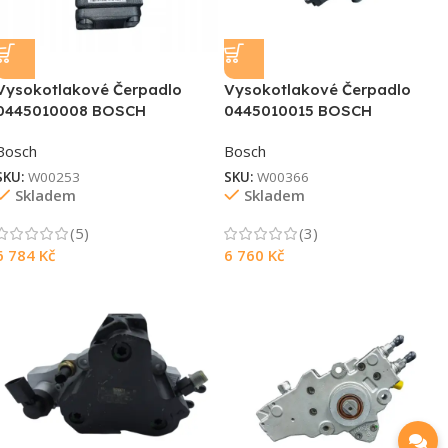
Vysokotlakové Čerpadlo
Vysokotlakové Čerpadlo
0445010008 BOSCH
0445010015 BOSCH
Bosch
Bosch
SKU:
W00253
SKU:
W00366
Skladem
Skladem
(5)
(3)
6 784
Kč
6 760
Kč