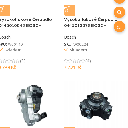
Vysokotlakové Čerpadlo
Vysokotlakové Čerpadlo
0445010048 BOSCH
0445010078 BOSCH
Bosch
Bosch
SKU:
W00140
SKU:
W00224
Skladem
Skladem
(3)
(4)
8 744
Kč
7 731
Kč