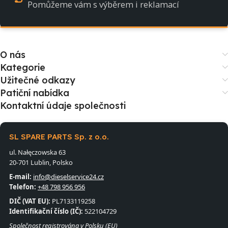
Pomůžeme vám s výběrem i reklamací
O nás
Kategorie
Užitečné odkazy
Patiční nabídka
Kontaktní údaje společnosti
SL SPARE PARTS Sp. z o.o.
ul. Nałęczowska 63
20-701 Lublin, Polsko
E-mail:
info@dieselservice24.cz
Telefon:
+48 798 956 956
DIČ (VAT EU):
PL7133119258
Identifikační číslo (IČ):
522104729
Společnost registrována v Polsku (EU)