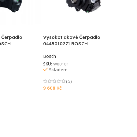
 Čerpadlo
Vysokotlakové Čerpadlo
OSCH
0445010271 BOSCH
Bosch
SKU:
W00181
Skladem
(5)
9 608
Kč