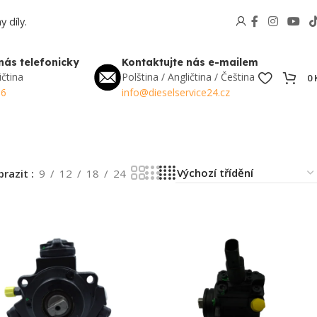
 díly.
nás telefonicky
Kontaktujte nás e-mailem
ičtina
Polština / Angličtina / Čeština
0
56
info@dieselservice24.cz
brazit
9
12
18
24