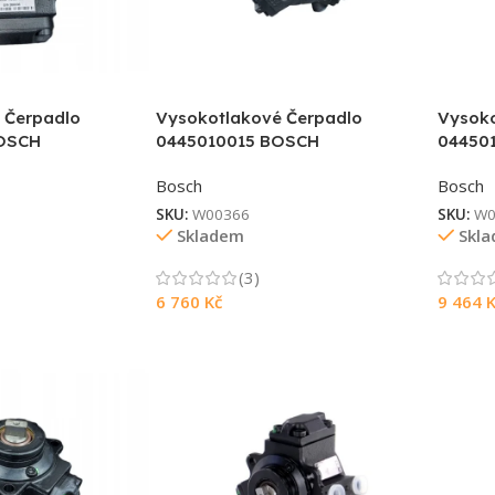
 Čerpadlo
Vysokotlakové Čerpadlo
Vysoko
OSCH
0445010015 BOSCH
04450
Bosch
Bosch
SKU:
W00366
SKU:
W0
Skladem
Skl
(3)
6 760
Kč
9 464
K