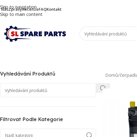
Skip to navigation
 Nás
Zprávy
Recenze
FAQ
Kontakt
Skip to main content
Vyhledávání Produktů
Domů
/
čerpadl
Filtrovat Podle Kategorie