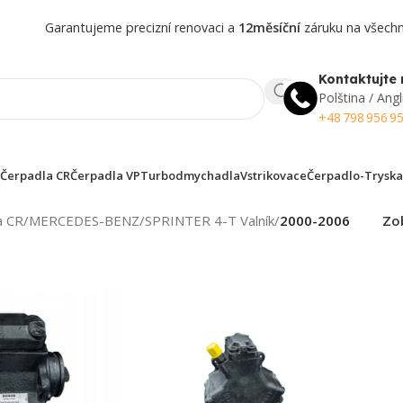
Garantujeme precizní renovaci a
12měsíční
záruku na všechny
Kontaktujte 
Polština / Angl
+48 798 956 9
Čerpadla CR
Čerpadla VP
Turbodmychadla
Vstrikovace
Čerpadlo-Tryska
a CR
/
MERCEDES-BENZ
/
SPRINTER 4-T Valník
/
2000-2006
Zo