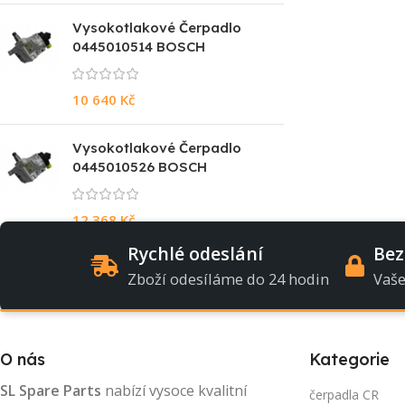
Vysokotlakové Čerpadlo
0445010514 BOSCH
10 640
Kč
Vysokotlakové Čerpadlo
0445010526 BOSCH
12 368
Kč
Rychlé odeslání
Bez
Zboží odesíláme do 24 hodin
Vaše
O nás
Kategorie
SL Spare Parts
nabízí vysoce kvalitní
čerpadla CR