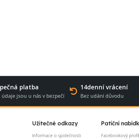
pečná platba
14denní vrácení
 údaje jsou u nás v bezpečí
Bez udání důvodu
Užitečné odkazy
Patiční nabíd
Informace o společnosti
Facebookový profi