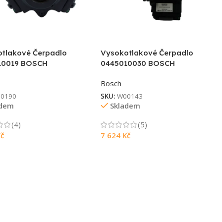
tlakové Čerpadlo
Vysokotlakové Čerpadlo
10019 BOSCH
0445010030 BOSCH
Bosch
0190
SKU:
W00143
adem
Skladem
(4)
(5)
č
7 624
Kč