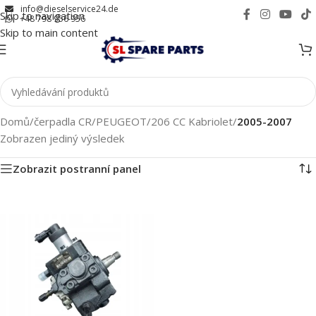
info@dieselservice24.de
Skip to navigation
+48 798 956 956
Skip to main content
Domů
/
čerpadla CR
/
PEUGEOT
/
206 CC Kabriolet
/
2005-2007
Zobrazen jediný výsledek
Zobrazit postranní panel