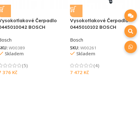
Vysokotlakové Čerpadlo
Vysokotlakové Čerpadlo
0445010042 BOSCH
0445010102 BOSCH
Bosch
Bosch
SKU:
W00389
SKU:
W00261
Skladem
Skladem
(5)
(4)
7 376
Kč
7 472
Kč
Souhlasím s GDPR