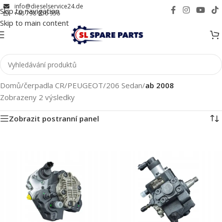
info@dieselservice24.de
Skip to navigation
+48 798 956 956
Skip to main content
Domů
/
čerpadla CR
/
PEUGEOT
/
206 Sedan
/
ab 2008
Zobrazeny 2 výsledky
Zobrazit postranní panel