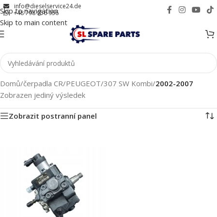
info@dieselservice24.de
Skip to navigation
+48 798 956 956
Skip to main content
Domů
/
čerpadla CR
/
PEUGEOT
/
307 SW Kombi
/
2002-2007
Zobrazen jediný výsledek
Zobrazit postranní panel