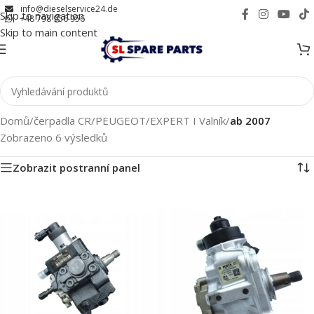
info@dieselservice24.de
Skip to navigation
+48 798 956 956
Skip to main content
Domů
/
čerpadla CR
/
PEUGEOT
/
EXPERT I Valník
/
ab 2007
Zobrazeno 6 výsledků
Zobrazit postranní panel