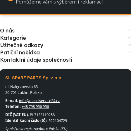
Pomůžeme vám s výběrem i reklamací
O nás
Kategorie
Užitečné odkazy
Patiční nabídka
Kontaktní údaje společnosti
SL SPARE PARTS Sp. z o.o.
ul. Nałęczowska 63
20-701 Lublin, Polsko
E-mail:
info@dieselservice24.cz
Telefon:
+48 798 956 956
DIČ (VAT EU):
PL7133119258
Identifikační číslo (IČ):
522104729
Společnost registrována v Polsku (EU)