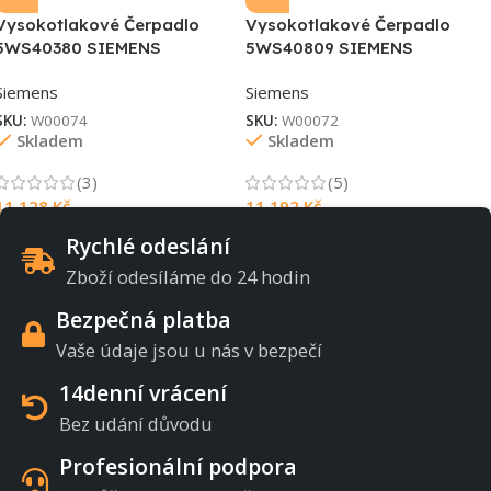
Vysokotlakové Čerpadlo
Vysokotlakové Čerpadlo
5WS40380 SIEMENS
5WS40809 SIEMENS
Siemens
Siemens
SKU:
W00074
SKU:
W00072
Skladem
Skladem
(3)
(5)
11 128
Kč
11 192
Kč
Rychlé odeslání
Zboží odesíláme do 24 hodin
Bezpečná platba
Vaše údaje jsou u nás v bezpečí
14denní vrácení
Bez udání důvodu
Profesionální podpora