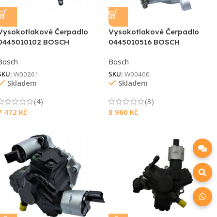
Vysokotlakové Čerpadlo
Vysokotlakové Čerpadlo
0445010102 BOSCH
0445010516 BOSCH
Bosch
Bosch
SKU:
W00261
SKU:
W00400
Skladem
Skladem
(4)
(3)
7 472
Kč
8 960
Kč