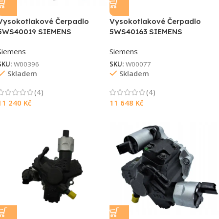
Vysokotlakové Čerpadlo
Vysokotlakové Čerpadlo
5WS40019 SIEMENS
5WS40163 SIEMENS
Siemens
Siemens
SKU:
W00396
SKU:
W00077
Skladem
Skladem
(4)
(4)
11 240
Kč
11 648
Kč
Souhlasím s GDPR