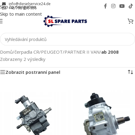
info@dieselservice24.de
Skip to navigation
+48 798 956 956
Skip to main content
Domů
/
čerpadla CR
/
PEUGEOT
/
PARTNER II VAN
/
ab 2008
Zobrazeny 2 výsledky
Zobrazit postranní panel