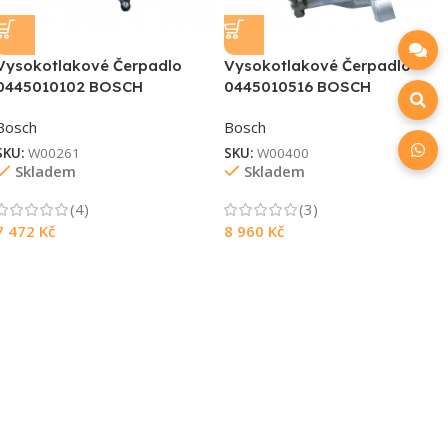
Vysokotlakové Čerpadlo
Vysokotlakové Čerpadlo
0445010102 BOSCH
0445010516 BOSCH
Bosch
Bosch
SKU:
W00261
SKU:
W00400
Skladem
Skladem
(4)
(3)
7 472
Kč
8 960
Kč
Souhlasím s GDPR