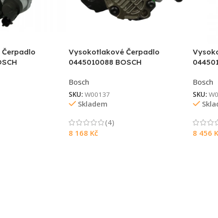
 Čerpadlo
Vysokotlakové Čerpadlo
Vysoko
OSCH
0445010088 BOSCH
04450
Bosch
Bosch
SKU:
W00137
SKU:
W0
Skladem
Skl
(4)
8 168
Kč
8 456
K