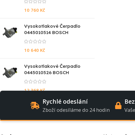
10 760
Kč
Vysokotlakové Čerpadlo
0445010514 BOSCH
10 640
Kč
Vysokotlakové Čerpadlo
0445010526 BOSCH
12 368
Kč
Rychlé odeslání
Bez
Zboží odesíláme do 24 hodin
Vaše