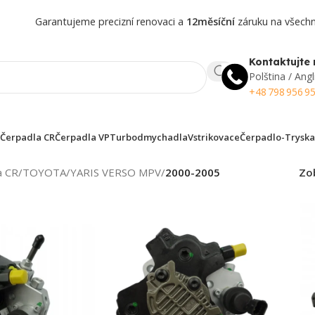
Garantujeme precizní renovaci a
12měsíční
záruku na všechny
Kontaktujte 
Polština / Angl
+48 798 956 9
Čerpadla CR
Čerpadla VP
Turbodmychadla
Vstrikovace
Čerpadlo-Tryska
a CR
/
TOYOTA
/
YARIS VERSO MPV
/
2000-2005
Zo