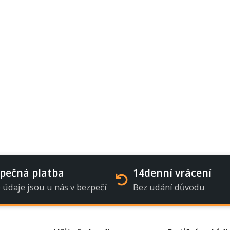
pečná platba
14denní vrácení
 údaje jsou u nás v bezpečí
Bez udání důvodu