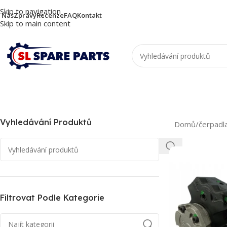
Skip to navigation
 Nás
Zprávy
Recenze
FAQ
Kontakt
Skip to main content
Vyhledávání Produktů
Domů
/
čerpadl
Filtrovat Podle Kategorie