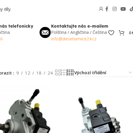
 díly.
nás telefonicky
Kontaktujte nás e-mailem
ičtina
Polština / Angličtina / Čeština
0
56
info@dieselservice24.cz
brazit
9
12
18
24