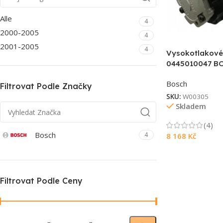
Alle
4
2000-2005
4
2001-2005
4
Vysokotlakové
0445010047 B
Bosch
Filtrovat Podle Značky
SKU:
W00305
Skladem
(4)
Bosch
4
8 168
Kč
Filtrovat Podle Ceny