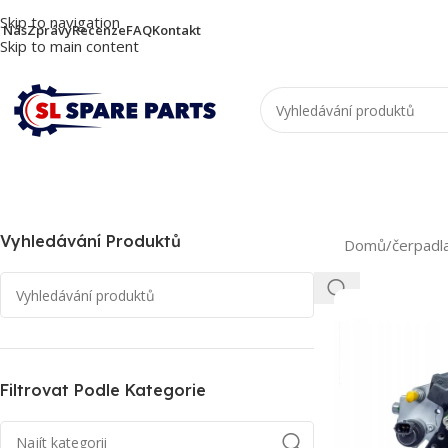
Skip to navigation
 Nás
Zprávy
Recenze
FAQ
Kontakt
Skip to main content
Vyhledávání Produktů
Domů
/
čerpadl
Filtrovat Podle Kategorie