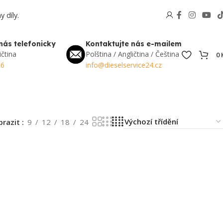
 díly.
nás telefonicky
Kontaktujte nás e-mailem
ičtina
Polština / Angličtina / Čeština
0
56
info@dieselservice24.cz
brazit
9
12
18
24