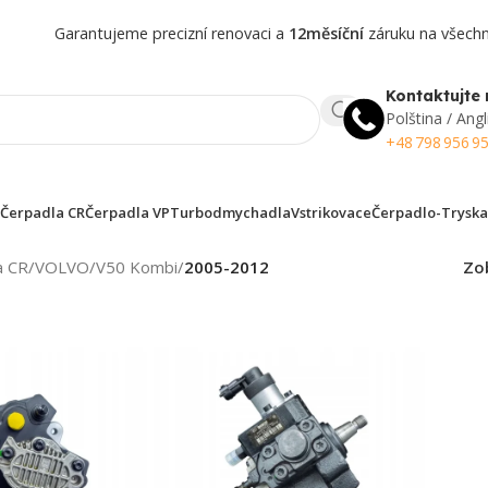
Garantujeme precizní renovaci a
12měsíční
záruku na všechny
Kontaktujte 
Polština / Angl
+48 798 956 9
Čerpadla CR
Čerpadla VP
Turbodmychadla
Vstrikovace
Čerpadlo-Tryska
a CR
/
VOLVO
/
V50 Kombi
/
2005-2012
Zo