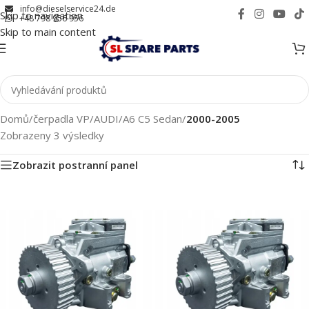
info@dieselservice24.de
Skip to navigation
+48 798 956 956
Skip to main content
Domů
/
čerpadla VP
/
AUDI
/
A6 C5 Sedan
/
2000-2005
Zobrazeny 3 výsledky
Zobrazit postranní panel