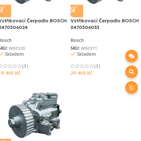
Vstřikovací Čerpadlo BOSCH
Vstřikovací Čerpadlo BOSCH
0470506024
0470506033
Bosch
Bosch
SKU:
W00520
SKU:
W00571
Skladem
Skladem
(3)
(3)
19 400
Kč
20 400
Kč