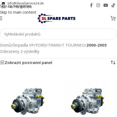
info@dieselservice24.de
Skip to navigation
+48 798 956 956
Skip to main content
Domů
/
čerpadla VP
/
FORD
/
TRANSIT TOURNEO
/
2000-2005
Zobrazeny 2 výsledky
Zobrazit postranní panel