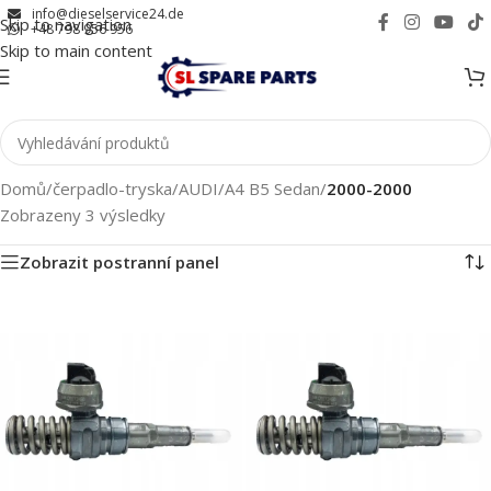
info@dieselservice24.de
Skip to navigation
+48 798 956 956
Skip to main content
Domů
/
čerpadlo-tryska
/
AUDI
/
A4 B5 Sedan
/
2000-2000
Zobrazeny 3 výsledky
Zobrazit postranní panel