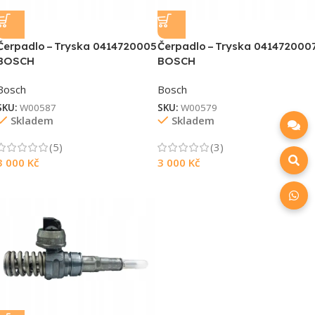
Čerpadlo – Tryska 0414720005
Čerpadlo – Tryska 041472000
BOSCH
BOSCH
Bosch
Bosch
SKU:
W00587
SKU:
W00579
Skladem
Skladem
(5)
(3)
3 000
Kč
3 000
Kč