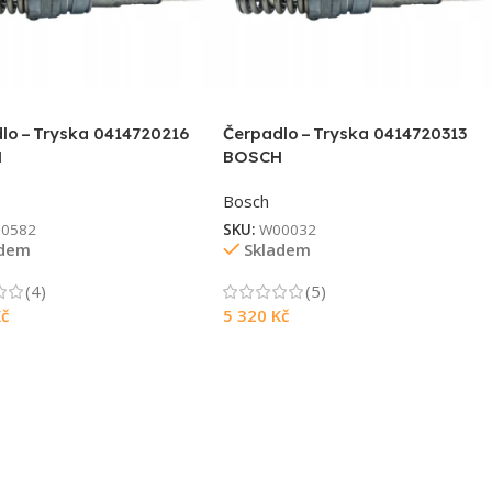
lo – Tryska 0414720216
Čerpadlo – Tryska 0414720313
H
BOSCH
Bosch
0582
SKU:
W00032
adem
Skladem
(4)
(5)
č
5 320
Kč