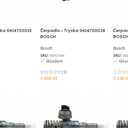
ska 0414720015
Čerpadlo – Tryska 0414720028
Čerpad
BOSCH
BOSC
Bosch
Bosch
SKU:
W00584
SKU:
W0
Skladem
Skl
(3)
3 000
Kč
3 240
K