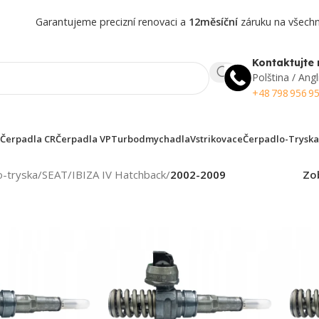
Garantujeme precizní renovaci a
12měsíční
záruku na všechny
Kontaktujte 
Polština / Angl
+48 798 956 9
Čerpadla CR
Čerpadla VP
Turbodmychadla
Vstrikovace
Čerpadlo-Tryska
o-tryska
/
SEAT
/
IBIZA IV Hatchback
/
2002-2009
Zo