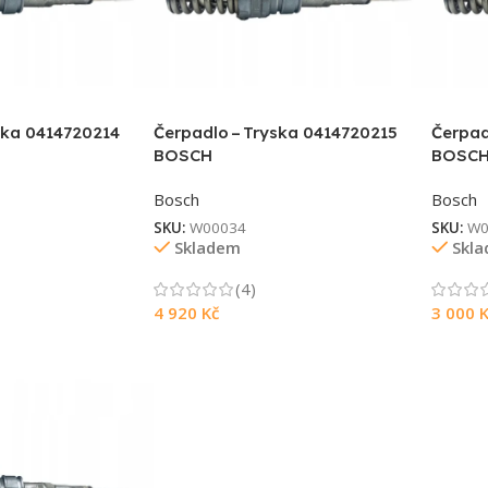
ska 0414720214
Čerpadlo – Tryska 0414720215
Čerpad
BOSCH
BOSC
Bosch
Bosch
SKU:
W00034
SKU:
W0
Skladem
Skl
(4)
4 920
Kč
3 000
K