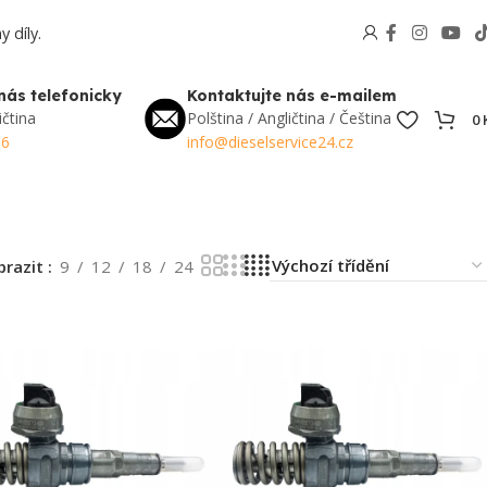
 díly.
nás telefonicky
Kontaktujte nás e-mailem
ičtina
Polština / Angličtina / Čeština
0
56
info@dieselservice24.cz
brazit
9
12
18
24