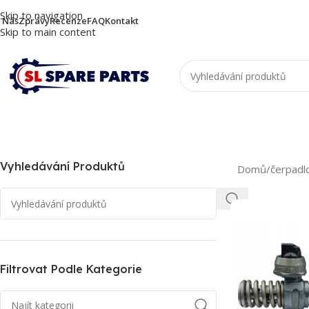
Skip to navigation
 Nás
Zprávy
Recenze
FAQ
Kontakt
Skip to main content
Vyhledávání Produktů
Domů
/
čerpadl
Filtrovat Podle Kategorie