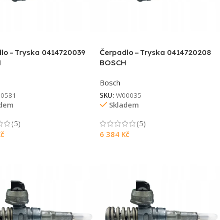
lo – Tryska 0414720039
Čerpadlo – Tryska 0414720208
H
BOSCH
Bosch
0581
SKU:
W00035
adem
Skladem
(5)
(5)
č
6 384
Kč