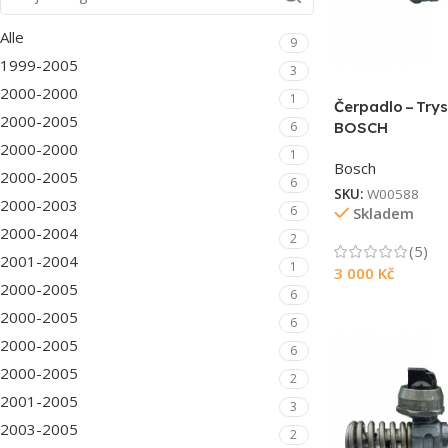
Alle
9
1999-2005
3
2000-2000
1
Čerpadlo – Try
2000-2005
6
BOSCH
2000-2000
1
Bosch
2000-2005
6
SKU:
W00588
2000-2003
6
Skladem
2000-2004
2
(5)
2001-2004
1
3 000
Kč
2000-2005
6
2000-2005
6
2000-2005
6
2000-2005
2
2001-2005
3
2003-2005
2