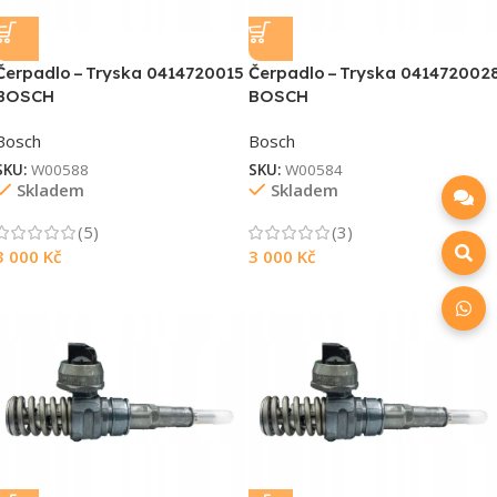
Čerpadlo – Tryska 0414720015
Čerpadlo – Tryska 041472002
BOSCH
BOSCH
Bosch
Bosch
SKU:
W00588
SKU:
W00584
Skladem
Skladem
(5)
(3)
3 000
Kč
3 000
Kč