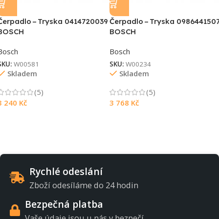
Čerpadlo – Tryska 0414720039
Čerpadlo – Tryska 098644150
BOSCH
BOSCH
Bosch
Bosch
SKU:
W00581
SKU:
W00234
Skladem
Skladem
Souhlasím s GDPR
(5)
(5)
3 240
Kč
3 768
Kč
Rychlé odeslání
Zboží odesíláme do 24 hodin
Bezpečná platba
Vaše údaje jsou u nás v bezpečí