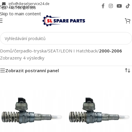
info@dieselservice24.de
Skip to navigation
+48 798 956 956
Skip to main content
Domů
/
čerpadlo-tryska
/
SEAT
/
LEON I Hatchback
/
2000-2006
Zobrazeny 4 výsledky
Zobrazit postranní panel