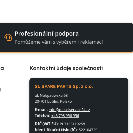
Profesionální podpora
Pomůžeme vám s výběrem i reklamací
ka
Kontaktní údaje společnosti
l
SL SPARE PARTS Sp. z o.o.
l
ul. Nałęczowska 63
20-701 Lublin, Polsko
E-mail:
info@dieselservice24.cz
Telefon:
+48 798 956 956
DIČ (VAT EU):
PL7133119258
Identifikační číslo (IČ):
522104729