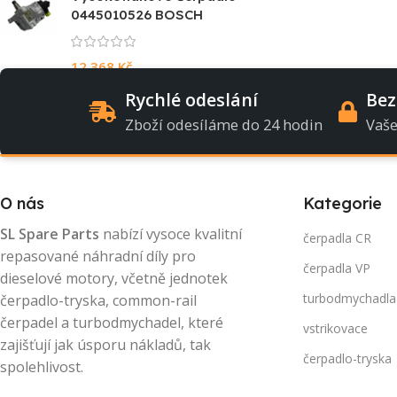
0445010526 BOSCH
12 368
Kč
Rychlé odeslání
Bez
Zboží odesíláme do 24 hodin
Vaše
O nás
Kategorie
SL Spare Parts
nabízí vysoce kvalitní
čerpadla CR
repasované náhradní díly pro
čerpadla VP
dieselové motory, včetně jednotek
turbodmychadla
čerpadlo-tryska, common-rail
čerpadel a turbodmychadel, které
vstrikovace
zajišťují jak úsporu nákladů, tak
čerpadlo-tryska
spolehlivost.