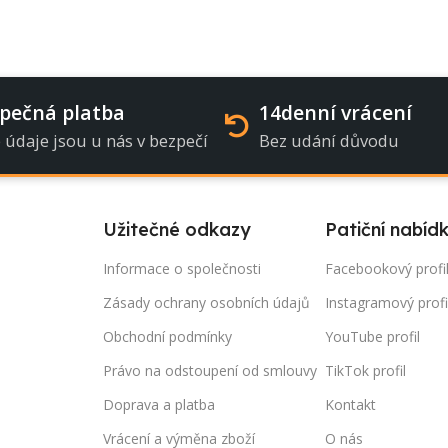
pečná platba
14denní vrácení
 údaje jsou u nás v bezpečí
Bez udání důvodu
Užitečné odkazy
Patiční nabíd
Informace o společnosti
Facebookový profi
Zásady ochrany osobních údajů
Instagramový profi
Obchodní podmínky
YouTube profil
Právo na odstoupení od smlouvy
TikTok profil
Doprava a platba
Kontakt
Vrácení a výměna zboží
O nás