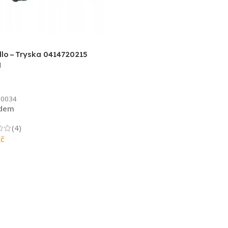
lo – Tryska 0414720215
H
0034
adem
(4)
č