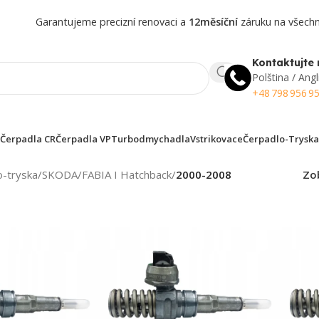
Garantujeme precizní renovaci a
12měsíční
záruku na všechny
Kontaktujte 
Polština / Angl
+48 798 956 9
Čerpadla CR
Čerpadla VP
Turbodmychadla
Vstrikovace
Čerpadlo-Tryska
o-tryska
/
SKODA
/
FABIA I Hatchback
/
2000-2008
Zo