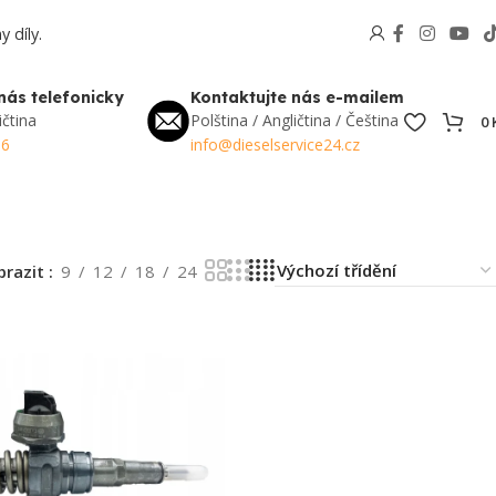
 díly.
nás telefonicky
Kontaktujte nás e-mailem
ičtina
Polština / Angličtina / Čeština
0
56
info@dieselservice24.cz
brazit
9
12
18
24