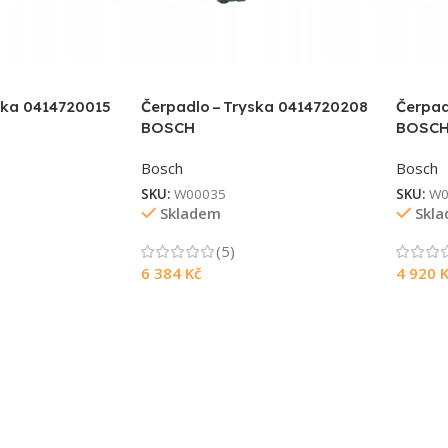
ska 0414720015
Čerpadlo – Tryska 0414720208
Čerpad
BOSCH
BOSC
Bosch
Bosch
SKU:
W00035
SKU:
W0
Skladem
Skl
(5)
6 384
Kč
4 920
K