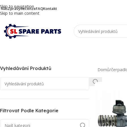
Skip to navigation
 Nás
Zprávy
Recenze
FAQ
Kontakt
Skip to main content
Vyhledávání Produktů
Domů
/
čerpadl
Filtrovat Podle Kategorie