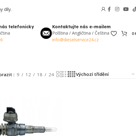
 díly.
nás telefonicky
Kontaktujte nás e-mailem
ičtina
Polština / Angličtina / Čeština
0
56
info@dieselservice24.cz
brazit
9
12
18
24