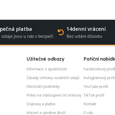
pečná platba
14denní vrácení
 údaje jsou u nás v bezpečí
Bez udání důvodu
Užitečné odkazy
Patiční nabíd
Informace o společnosti
Facebookový profi
Zásady ochrany osobních údajů
Instagramový profi
Obchodní podmínky
YouTube profil
Právo na odstoupení od smlouvy
TikTok profil
Doprava a platba
Kontakt
Vrácení a výměna zboží
O nás