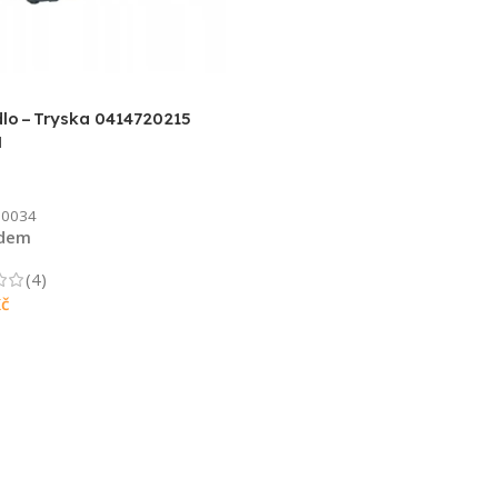
lo – Tryska 0414720215
H
0034
adem
(4)
č