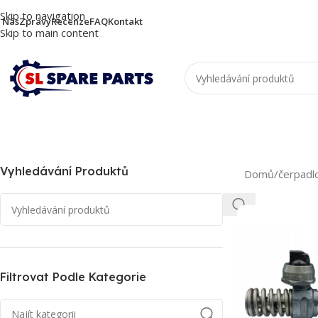
Skip to navigation
 Nás
Zprávy
Recenze
FAQ
Kontakt
Skip to main content
Vyhledávání Produktů
Domů
/
čerpadl
Filtrovat Podle Kategorie