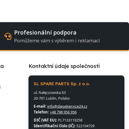
Profesionální podpora
Pomůžeme vám s výběrem i reklamací
ka
Kontaktní údaje společnosti
l
SL SPARE PARTS Sp. z o.o.
l
ul. Nałęczowska 63
20-701 Lublin, Polsko
E-mail:
info@dieselservice24.cz
Telefon:
+48 798 956 956
DIČ (VAT EU):
PL7133119258
Identifikační číslo (IČ):
522104729