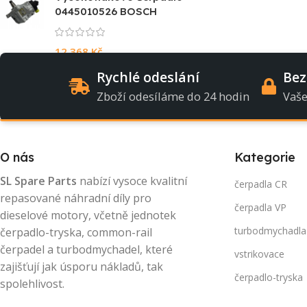
0445010526 BOSCH
12 368
Kč
Rychlé odeslání
Bez
Zboží odesíláme do 24 hodin
Vaše
O nás
Kategorie
SL Spare Parts
nabízí vysoce kvalitní
čerpadla CR
repasované náhradní díly pro
čerpadla VP
dieselové motory, včetně jednotek
turbodmychadla
čerpadlo-tryska, common-rail
čerpadel a turbodmychadel, které
vstrikovace
zajišťují jak úsporu nákladů, tak
čerpadlo-tryska
spolehlivost.