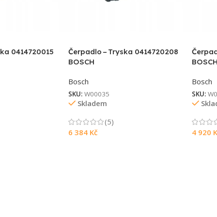
ska 0414720015
Čerpadlo – Tryska 0414720208
Čerpad
BOSCH
BOSC
Bosch
Bosch
SKU:
W00035
SKU:
W0
Skladem
Skl
(5)
6 384
Kč
4 920
K