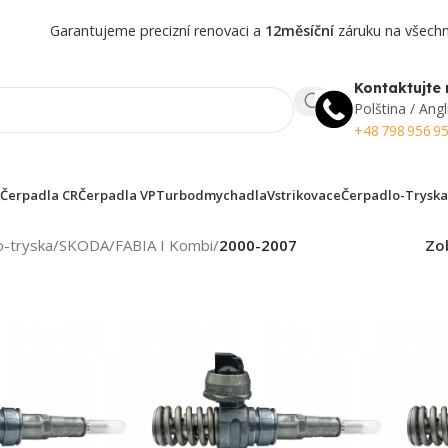
Garantujeme precizní renovaci a
12měsíční
záruku na všechny
Kontaktujte 
Polština / Angl
+48 798 956 9
Čerpadla CR
Čerpadla VP
Turbodmychadla
Vstrikovace
Čerpadlo-Tryska
o-tryska
/
SKODA
/
FABIA I Kombi
/
2000-2007
Zo