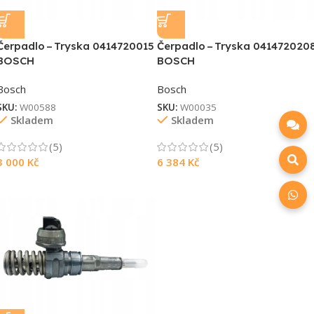
Čerpadlo – Tryska 0414720015
Čerpadlo – Tryska 041472020
BOSCH
BOSCH
Bosch
Bosch
SKU:
W00588
SKU:
W00035
Skladem
Skladem
(5)
(5)
3 000
Kč
6 384
Kč