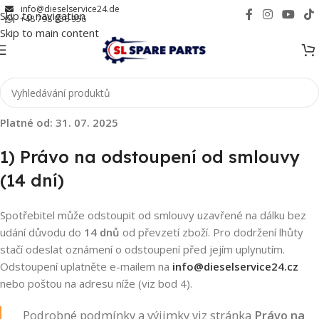
info@dieselservice24.de
Skip to navigation
+48 798 956 956
Skip to main content
Platné od: 31. 07. 2025
1) Právo na odstoupení od smlouvy
(14 dní)
Spotřebitel může odstoupit od smlouvy uzavřené na dálku bez
udání důvodu do
14 dnů
od převzetí zboží. Pro dodržení lhůty
stačí odeslat oznámení o odstoupení před jejím uplynutím.
Odstoupení uplatněte e-mailem na
info@dieselservice24.cz
nebo poštou na adresu níže (viz bod 4).
Podrobné podmínky a výjimky viz stránka
Právo na