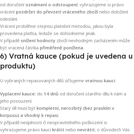
od doručení
oznámení o odstoupení
; vyhrazujeme si právo
vrácení
pozdržet do převzetí vráceného zboží
nebo doložení
odeslání.
Vrácení proběhne stejnou platební metodou, jakou byla
provedena platba, ledaže se dohodneme jinak.
Souhlasím s GDPR
V případě
snížení hodnoty
zboží nevhodným zacházením může
být vracená částka
přiměřeně ponížena
.
6) Vratná kauce (pokud je uvedena u
produktu)
U vybraných repasovaných dílů účtujeme
vratnou kauci
.
Vyplacení kauce:
do
14 dnů
od doručení starého dílu k nám a
jeho posouzení.
Starý díl musí být
kompletní, nerozbitý (bez prasklin v
korpusu) a vhodný k repasi
.
V případě neúplnosti či neopravitelného poškození si
vyhrazujeme právo kauci
krátit
nebo
nevrátit
; o důvodech Vás