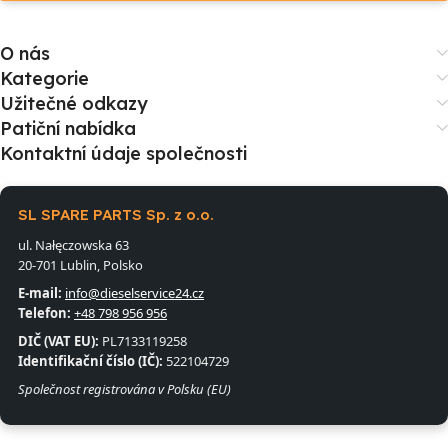
O nás
Kategorie
Užitečné odkazy
Patiční nabídka
Kontaktní údaje společnosti
SL SPARE PARTS Sp. z o.o.
ul. Nałęczowska 63
20-701 Lublin, Polsko
E-mail:
info@dieselservice24.cz
Telefon:
+48 798 956 956
DIČ (VAT EU):
PL7133119258
Identifikační číslo (IČ):
522104729
Společnost registrována v Polsku (EU)