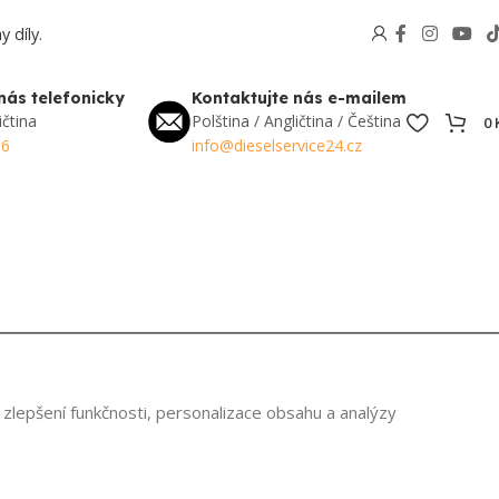
 díly.
nás telefonicky
Kontaktujte nás e-mailem
ičtina
Polština / Angličtina / Čeština
0
56
info@dieselservice24.cz
zlepšení funkčnosti, personalizace obsahu a analýzy