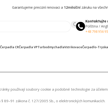
Garantujeme precizní renovaci a
12měsíční
záruku na všechny
Kontaktujte 
Polština / Angl
+48 798 956 9
Čerpadla CR
Čerpadla VP
Turbodmychadla
Vstrikovace
Čerpadlo-Tryska
tránky používají soubory cookie a podobné technologie za účelem 
§ 89–91 zákona č. 127/2005 Sb., o elektronických komunikacích.