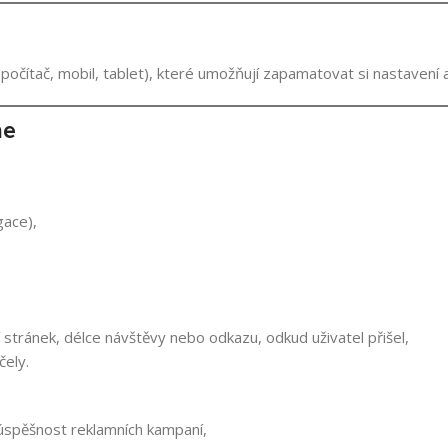
očítač, mobil, tablet), které umožňují zapamatovat si nastavení a
me
gace),
 stránek, délce návštěvy nebo odkazu, odkud uživatel přišel,
čely.
úspěšnost reklamních kampaní,