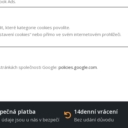
ook Ads.
Souhlasím s GDPR
it, které kategorie cookies povolíte.
stavení cookies“ nebo přímo ve svém internetovém prohlížeči.
 stránkách společnosti Google:
policies.google.com
.
pečná platba
14denní vrácení
 údaje jsou u nás v bezpečí
Bez udání důvodu