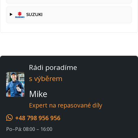
SUZUKI
Rádi poradíme
s výběrem
Mike
Expert na repasované díly
+48 798 956 956
Po–Pá: 08:00 – 16:00