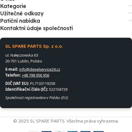
Kategorie
Užitečné odkazy
Patiční nabídka
Kontaktní údaje společnosti
SL SPARE PARTS Sp. z o.o.
ul. Nałęczowska 63
20-701 Lublin, Polsko
E-mail:
info@dieselservice24.cz
Telefon:
+48 798 956 956
DIČ (VAT EU):
PL7133119258
Identifikační číslo (IČ):
522104729
Společnost registrována v Polsku (EU)
© 2025 SL SPARE PARTS. Všechna práva vyhrazena.