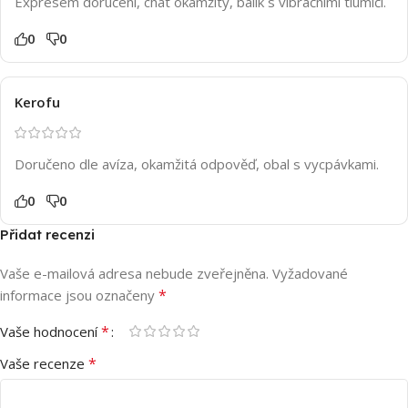
Expresem doručení, chat okamžitý, balík s vibračními tlumiči.
0
0
Kerofu
Doručeno dle avíza, okamžitá odpověď, obal s vycpávkami.
0
0
Přidat recenzi
Vaše e-mailová adresa nebude zveřejněna.
Vyžadované
*
informace jsou označeny
*
Vaše hodnocení
*
Vaše recenze