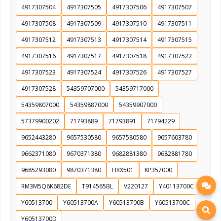
4917307504
4917307505
4917307506
4917307507
4917307508
4917307509
4917307510
4917307511
4917307512
4917307513
4917307514
4917307515
4917307516
4917307517
4917307518
4917307522
4917307523
4917307524
4917307526
4917307527
4917307528
54359707000
54359717000
54359807000
54359887000
54359907000
57379900202
71793889
71793891
71794229
9652443280
9657530580
9657580580
9657603780
9662371080
9670371380
9682881380
9682881780
9685293080
9870371380
HRX501
KP357000
RM3M5Q6K682DE
T914565BL
V220127
Y40113700C
Y60513700
Y60513700A
Y60513700B
Y60513700C
Y60513700D