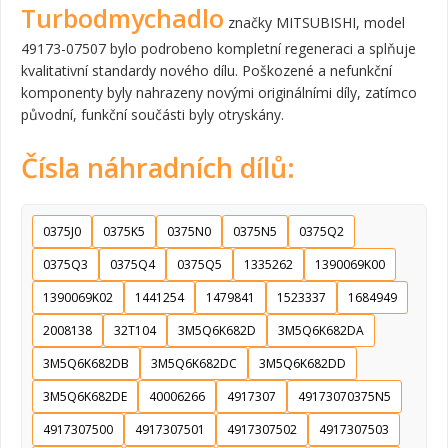
Turbodmychadlo
značky MITSUBISHI, model
49173-07507 bylo podrobeno kompletní regeneraci a splňuje
kvalitativní standardy nového dílu. Poškozené a nefunkční
komponenty byly nahrazeny novými originálními díly, zatímco
původní, funkční součásti byly otryskány.
Čísla náhradních dílů:
0375J0
0375K5
0375N0
0375N5
0375Q2
0375Q3
0375Q4
0375Q5
1335262
1390069K00
1390069K02
1441254
1479841
1523337
1684949
2008138
32T104
3M5Q6K682D
3M5Q6K682DA
3M5Q6K682DB
3M5Q6K682DC
3M5Q6K682DD
3M5Q6K682DE
40006266
4917307
49173070375N5
4917307500
4917307501
4917307502
4917307503