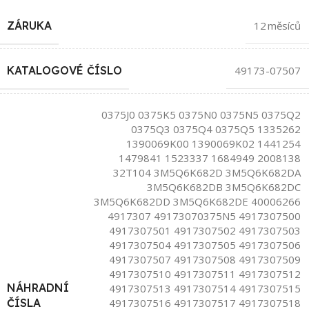
ZÁRUKA
12 měsíců
KATALOGOVÉ ČÍSLO
49173-07507
0375J0 0375K5 0375N0 0375N5 0375Q2
0375Q3 0375Q4 0375Q5 1335262
1390069K00 1390069K02 1441254
1479841 1523337 1684949 2008138
32T104 3M5Q6K682D 3M5Q6K682DA
3M5Q6K682DB 3M5Q6K682DC
3M5Q6K682DD 3M5Q6K682DE 40006266
4917307 49173070375N5 4917307500
4917307501 4917307502 4917307503
4917307504 4917307505 4917307506
4917307507 4917307508 4917307509
4917307510 4917307511 4917307512
NÁHRADNÍ
4917307513 4917307514 4917307515
4917307516 4917307517 4917307518
ČÍSLA