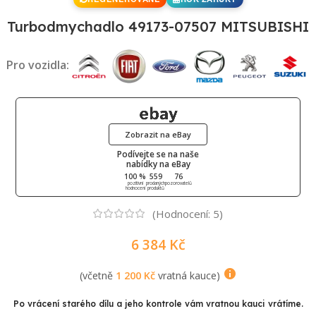
Turbodmychadlo 49173-07507 MITSUBISHI
Pro vozidla:
Zobrazit na eBay
Podívejte se na naše
nabídky na eBay
100 %
559
76
pozitivní
prodaných
pozorovatelů
hodnocení
produktů
(Hodnocení:
5
)
6 384
Kč
(včetně
1 200
Kč
vratná kauce)
Po vrácení starého dílu a jeho kontrole vám vratnou kauci vrátíme.