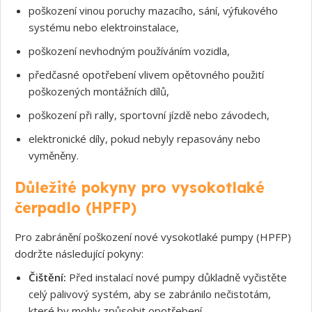
poškození vinou poruchy mazacího, sání, výfukového
systému nebo elektroinstalace,
poškození nevhodným používáním vozidla,
předčasné opotřebení vlivem opětovného použití
poškozených montážních dílů,
poškození při rally, sportovní jízdě nebo závodech,
elektronické díly, pokud nebyly repasovány nebo
vyměněny.
Důležité pokyny pro vysokotlaké
čerpadlo (HPFP)
Pro zabránění poškození nové vysokotlaké pumpy (HPFP)
dodržte následující pokyny:
Čištění:
Před instalací nové pumpy důkladně vyčistěte
celý palivový systém, aby se zabránilo nečistotám,
které by mohly způsobit opotřebení.