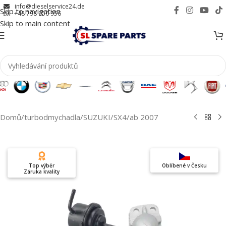
info@dieselservice24.de
Skip to navigation
+48 798 956 956
Skip to main content
Domů
/
turbodmychadla
/
SUZUKI
/
SX4
/
ab 2007
Top výběr
Oblíbené v Česku
Záruka kvality