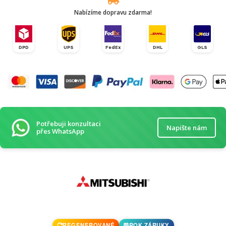
Nabízíme dopravu zdarma!
DPD
UPS
FedEx
DHL
GLS
Potřebuji konzultaci
Napište nám
přes WhatsApp
REGENEROVANÉ
ROK ZÁRUKY