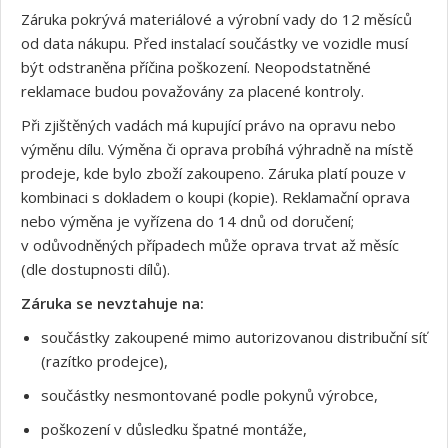
Záruka pokrývá materiálové a výrobní vady do 12 měsíců
od data nákupu. Před instalací součástky ve vozidle musí
být odstraněna příčina poškození. Neopodstatněné
reklamace budou považovány za placené kontroly.
Při zjištěných vadách má kupující právo na opravu nebo
výměnu dílu. Výměna či oprava probíhá výhradně na místě
prodeje, kde bylo zboží zakoupeno. Záruka platí pouze v
kombinaci s dokladem o koupi (kopie). Reklamační oprava
nebo výměna je vyřízena do 14 dnů od doručení;
v odůvodněných případech může oprava trvat až měsíc
(dle dostupnosti dílů).
Záruka se nevztahuje na:
součástky zakoupené mimo autorizovanou distribuční síť
Souhlasím s GDPR
(razítko prodejce),
součástky nesmontované podle pokynů výrobce,
poškození v důsledku špatné montáže,