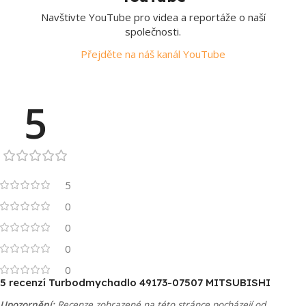
Navštivte YouTube pro videa a reportáže o naší
společnosti.
Přejděte na náš kanál YouTube
5
5
0
0
0
0
5 recenzí
Turbodmychadlo 49173-07507 MITSUBISHI
Upozornění:
Recenze zobrazené na této stránce pocházejí od