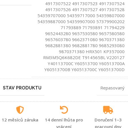
4917307522 4917307523 4917307524
4917307526 4917307527 4917307528
54359707000 54359717000 54359807000
54359887000 54359907000 57379900202
71793889 71793891 71794229
9652443280 9657530580 9657580580
9657603780 9662371080 9670371380
9682881380 9682881780 9685293080
9870371380 HRX501 KP357000
RM3M5Q6K682DE T914565BL V220127
Y40113700C Y60513700 Y60513700A
Y60513700B Y60513700C Y60513700D
STAV PRODUKTU
Repasovaný
12 měsíců záruka
14 denní lhůta pro
Doručení 1–3
vrácení
pracovní dny