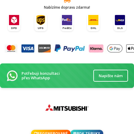
Nabízíme dopravu zdarma!
DPD
UPS
FedEx
DHL
GLS
Potřebuji konzultaci
Napište nám
přes WhatsApp
REGENEROVANÉ
ROK ZÁRUKY