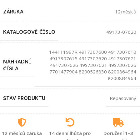
ZÁRUKA
12 měsíců
KATALOGOVÉ ČÍSLO
49173-07620
144111997R 4917307600 4917307610
4917307615 4917307620 4917307621
NÁHRADNÍ
4917307626 49S7307621 49S7307626
ČÍSLA
7701477904 8200526830 8200864964
82008B4964
STAV PRODUKTU
Repasovaný
12 měsíců záruka
14 denní lhůta pro
Doručení 1–3