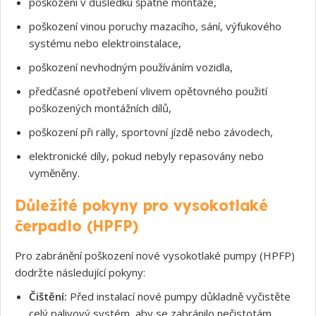
poškození v důsledku špatné montáže,
poškození vinou poruchy mazacího, sání, výfukového
systému nebo elektroinstalace,
poškození nevhodným používáním vozidla,
předčasné opotřebení vlivem opětovného použití
poškozených montážních dílů,
Souhlasím s GDPR
poškození při rally, sportovní jízdě nebo závodech,
elektronické díly, pokud nebyly repasovány nebo
vyměněny.
Důležité pokyny pro vysokotlaké
čerpadlo (HPFP)
Pro zabránění poškození nové vysokotlaké pumpy (HPFP)
dodržte následující pokyny:
Čištění:
Před instalací nové pumpy důkladně vyčistěte
celý palivový systém, aby se zabránilo nečistotám,