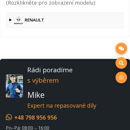
(Rozklikněte pro zobrazení modelu)
RENAULT
Rádi poradíme
s výběrem
Mike
Expert na repasované díly
+48 798 956 956
Po–Pá: 08:00 – 16:00