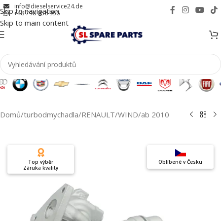
info@dieselservice24.de
Skip to navigation
+48 798 956 956
Skip to main content
Domů
/
turbodmychadla
/
RENAULT
/
WIND
/
ab 2010
Top výběr
Oblíbené v Česku
Záruka kvality