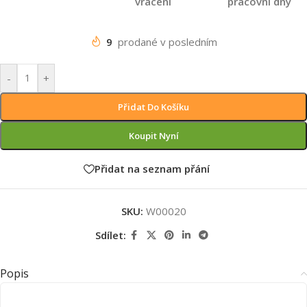
vrácení
pracovní dny
9
prodané v posledním
-
+
Přidat Do Košíku
Koupit Nyní
Přidat na seznam přání
SKU:
W00020
Sdílet:
Popis