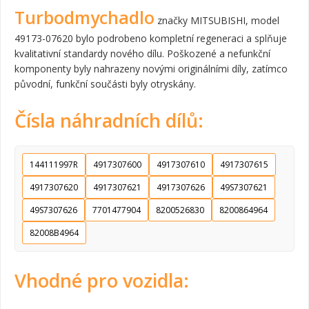
Turbodmychadlo
značky MITSUBISHI, model
49173-07620 bylo podrobeno kompletní regeneraci a splňuje
kvalitativní standardy nového dílu. Poškozené a nefunkční
komponenty byly nahrazeny novými originálními díly, zatímco
původní, funkční součásti byly otryskány.
Čísla náhradních dílů:
144111997R
4917307600
4917307610
4917307615
4917307620
4917307621
4917307626
49S7307621
49S7307626
7701477904
8200526830
8200864964
82008B4964
Vhodné pro vozidla: