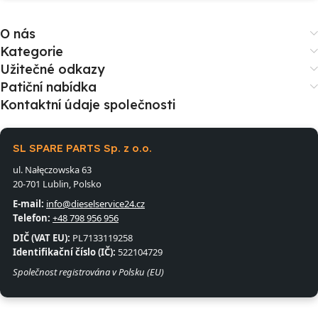
O nás
Kategorie
Užitečné odkazy
Patiční nabídka
Kontaktní údaje společnosti
SL SPARE PARTS Sp. z o.o.
ul. Nałęczowska 63
20-701 Lublin, Polsko
E-mail:
info@dieselservice24.cz
Telefon:
+48 798 956 956
DIČ (VAT EU):
PL7133119258
Identifikační číslo (IČ):
522104729
Společnost registrována v Polsku (EU)