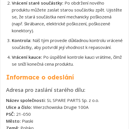
Vrácení staré součástky:
Po obdržení nového
produktu můžete zaslat starou součástku zpět. Ujistěte
se, že stará součástka není mechanicky poškozená
(např. škrábance, elektrické poškození, poškozené
konektory).
Kontrola:
Náš tým provede důkladnou kontrolu vrácené
součástky, aby potvrdil její vhodnost k repasování.
Vrácení kauce:
Po úspěšné kontrole kauci vrátíme, čímž
se sníží konečná cena produktu.
Informace o odeslání
Adresa pro zaslání starého dílu:
Název společnosti:
SL SPARE PARTS Sp. z o.o.
Ulice a číslo:
Wierzchowiska Drugie 100A
PSČ:
21-050
Město:
Piaski
Země:
Polsko