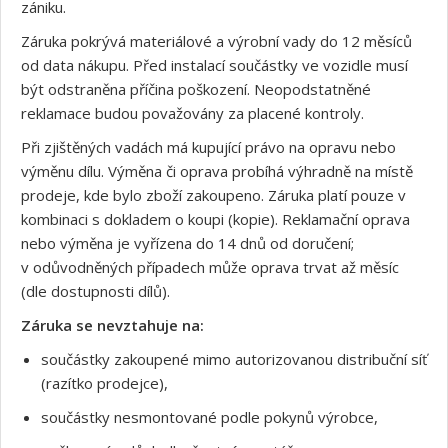
zániku.
Záruka pokrývá materiálové a výrobní vady do 12 měsíců
od data nákupu. Před instalací součástky ve vozidle musí
být odstraněna příčina poškození. Neopodstatněné
reklamace budou považovány za placené kontroly.
Při zjištěných vadách má kupující právo na opravu nebo
výměnu dílu. Výměna či oprava probíhá výhradně na místě
prodeje, kde bylo zboží zakoupeno. Záruka platí pouze v
kombinaci s dokladem o koupi (kopie). Reklamační oprava
nebo výměna je vyřízena do 14 dnů od doručení;
v odůvodněných případech může oprava trvat až měsíc
(dle dostupnosti dílů).
Záruka se nevztahuje na:
součástky zakoupené mimo autorizovanou distribuční síť
(razítko prodejce),
součástky nesmontované podle pokynů výrobce,