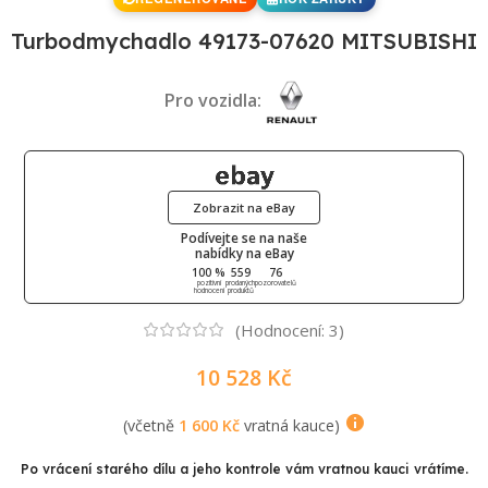
Turbodmychadlo 49173-07620 MITSUBISHI
Pro vozidla:
Zobrazit na eBay
Podívejte se na naše
nabídky na eBay
100 %
559
76
pozitivní
prodaných
pozorovatelů
hodnocení
produktů
(Hodnocení:
3
)
10 528
Kč
(včetně
1 600
Kč
vratná kauce)
Po vrácení starého dílu a jeho kontrole vám vratnou kauci vrátíme.