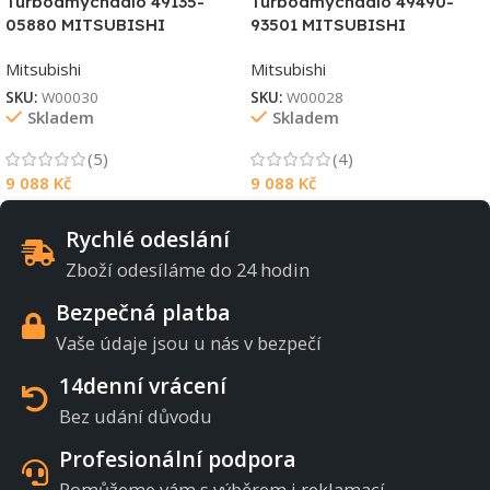
Turbodmychadlo 49135-
Turbodmychadlo 49490-
05880 MITSUBISHI
93501 MITSUBISHI
Mitsubishi
Mitsubishi
SKU:
W00030
SKU:
W00028
Skladem
Skladem
(5)
(4)
9 088
Kč
9 088
Kč
Rychlé odeslání
Zboží odesíláme do 24 hodin
Bezpečná platba
Vaše údaje jsou u nás v bezpečí
14denní vrácení
Bez udání důvodu
Profesionální podpora
Pomůžeme vám s výběrem i reklamací