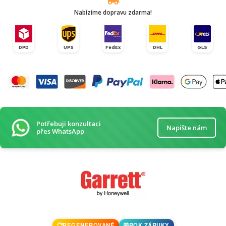
Nabízíme dopravu zdarma!
DPD
UPS
FedEx
DHL
GLS
Potřebuji konzultaci
Napište nám
přes WhatsApp
REGENEROVANÉ
ROK ZÁRUKY