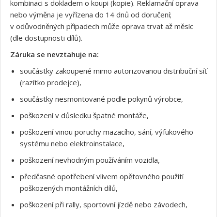
kombinaci s dokladem o koupi (kopie). Reklamační oprava
nebo výměna je vyřízena do 14 dnů od doručení;
v odůvodněných případech může oprava trvat až měsíc
(dle dostupnosti dílů).
Záruka se nevztahuje na:
součástky zakoupené mimo autorizovanou distribuční síť
(razítko prodejce),
Souhlasím s GDPR
součástky nesmontované podle pokynů výrobce,
poškození v důsledku špatné montáže,
poškození vinou poruchy mazacího, sání, výfukového
systému nebo elektroinstalace,
poškození nevhodným používáním vozidla,
předčasné opotřebení vlivem opětovného použití
poškozených montážních dílů,
poškození při rally, sportovní jízdě nebo závodech,