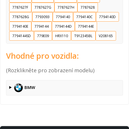
7787627F
7787627G
7787627H
7787628
7787628G
7793093
7794140
7794140C
7794140D
7794140E
7794144
7794144D
7794144E
7794144SD
779E09
HRX110
T912345BL
V208165
Vhodné pro vozidla:
(Rozklikněte pro zobrazení modelu)
BMW