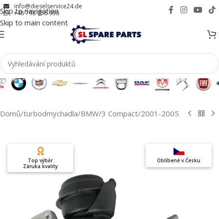
info@dieselservice24.de
Skip to navigation
+48 798 956 956
Skip to main content
Domů
/
turbodmychadla
/
BMW
/
3 Compact
/
2001-2005
Top výběr
Oblíbené v Česku
Záruka kvality