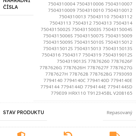
NÁHRADNÍ
7504310004 7504310006 7504310007
ČÍSLA
7504310009 7504310010 7504310012
7504310013 75043110 75043112
75043113 7504312 7504313 7504314
7504315002S 7504315003S 7504315004S
7504315006S 7504315007S 7504315009
7504315009S 7504315010S 7504315012
7504315012S 7504315013 7504315013S
7504316 7504317 7504319 7504319012S
7504319013S 77876260 7787626F
7787626G 7787626H 7787627F 7787627G
7787627H 7787628 7787628G 7793093
7794140 7794140C 7794140D 7794140E
7794144 7794144D 7794144E 7794144SD
779E09 HRX110 T912345BL V208165
STAV PRODUKTU
Repasovaný