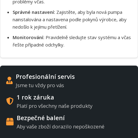
problémy včas.
Správné nastavení:
Zajistěte, aby byla nová pumpa
nainstalována a nastavena podle pokynů výrobce, aby
nedošlo k jejímu přetížení.
Monitorování:
Pravidelně sledujte stav systému a včas
řešte případné odchylky.
Profesionální servis
Jsme tu vždy pro vás
1 rok záruka
Platí pro všechny naše produkty
Bezpečné balení
Aby vaše zboží dorazilo nepoškozené