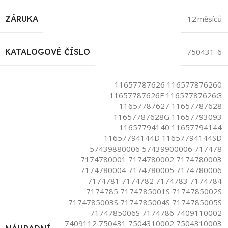
ZÁRUKA
12 měsíců
KATALOGOVÉ ČÍSLO
750431-6
11657787626 116577876260
11657787626F 11657787626G
11657787627 11657787628
11657787628G 11657793093
11657794140 11657794144
11657794144D 11657794144SD
57439880006 57439900006 717478
7174780001 7174780002 7174780003
7174780004 7174780005 7174780006
7174781 7174782 7174783 7174784
7174785 7174785001S 7174785002S
7174785003S 7174785004S 7174785005S
7174785006S 7174786 7409110002
7409112 750431 7504310002 7504310003