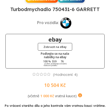
Turbodmychadlo 750431-6 GARRETT
Pro vozidla:
Zobrazit na eBay
Podívejte se na naše
nabídky na eBay
100 %
559
76
pozitivní
prodaných
pozorovatelů
hodnocení
produktů
(Hodnocení:
4
)
10 504
Kč
(včetně
1 000
Kč
vratná kauce)
Po vrácení starého dílu a jeho kontrole vám vratnou kauci vrátíme.