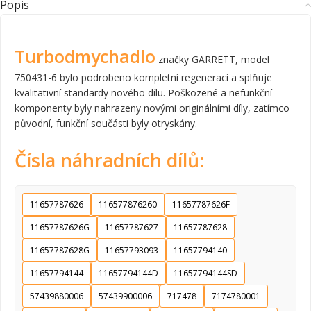
Popis
Turbodmychadlo
značky GARRETT, model
750431-6 bylo podrobeno kompletní regeneraci a splňuje
kvalitativní standardy nového dílu. Poškozené a nefunkční
komponenty byly nahrazeny novými originálními díly, zatímco
původní, funkční součásti byly otryskány.
Čísla náhradních dílů:
11657787626
116577876260
11657787626F
11657787626G
11657787627
11657787628
11657787628G
11657793093
11657794140
11657794144
11657794144D
11657794144SD
57439880006
57439900006
717478
7174780001