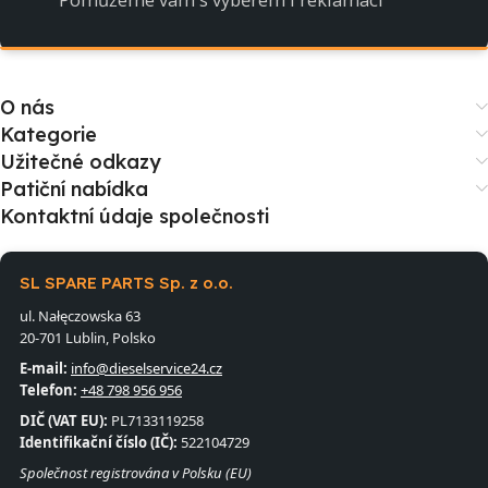
O nás
Kategorie
Užitečné odkazy
Patiční nabídka
Kontaktní údaje společnosti
SL SPARE PARTS Sp. z o.o.
ul. Nałęczowska 63
20-701 Lublin, Polsko
E-mail:
info@dieselservice24.cz
Telefon:
+48 798 956 956
DIČ (VAT EU):
PL7133119258
Identifikační číslo (IČ):
522104729
Společnost registrována v Polsku (EU)