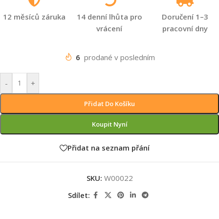
12 měsíců záruka
14 denní lhůta pro
Doručení 1–3
vrácení
pracovní dny
6
prodané v posledním
-
+
Přidat Do Košíku
Koupit Nyní
Přidat na seznam přání
SKU:
W00022
Sdílet: