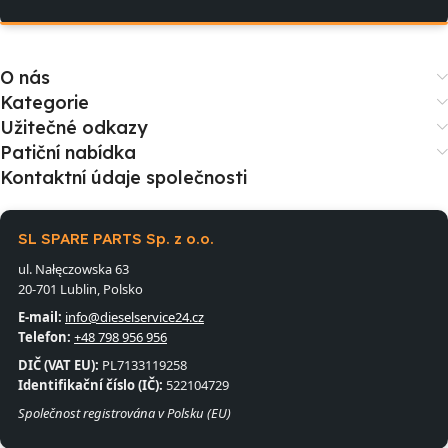
O nás
Kategorie
Užitečné odkazy
Patiční nabídka
Kontaktní údaje společnosti
SL SPARE PARTS Sp. z o.o.
ul. Nałęczowska 63
20-701 Lublin, Polsko
E-mail:
info@dieselservice24.cz
Telefon:
+48 798 956 956
DIČ (VAT EU):
PL7133119258
Identifikační číslo (IČ):
522104729
Společnost registrována v Polsku (EU)