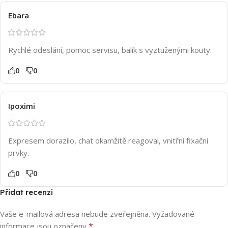
Ebara
Rychlé odeslání, pomoc servisu, balík s vyztuženými kouty.
0
0
Ipoximi
Expresem dorazilo, chat okamžitě reagoval, vnitřní fixační
prvky.
0
0
Přidat recenzi
Vaše e-mailová adresa nebude zveřejněna.
Vyžadované
*
informace jsou označeny