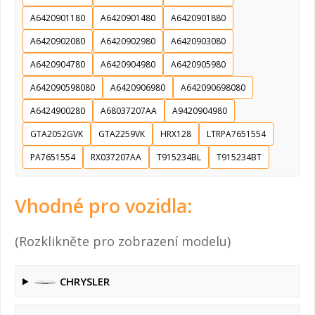
A6420901180
A6420901480
A6420901880
A6420902080
A6420902980
A6420903080
A6420904780
A6420904980
A6420905980
A642090598080
A6420906980
A642090698080
A6424900280
A68037207AA
A9420904980
GTA2052GVK
GTA2259VK
HRX128
LTRPA7651554
PA7651554
RX037207AA
T915234BL
T915234BT
Vhodné pro vozidla:
(Rozklikněte pro zobrazení modelu)
CHRYSLER