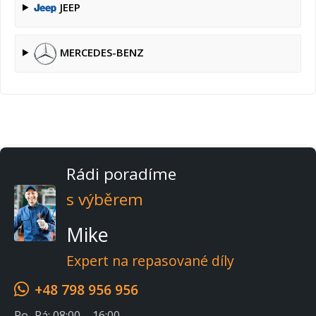
JEEP
MERCEDES-BENZ
Rádi poradíme
s výběrem
Mike
Expert na repasované díly
+48 798 956 956
Po–Pá: 08:00 – 16:00