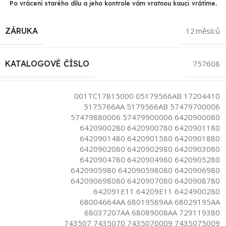
Po vrácení starého dílu a jeho kontrole vám vratnou kauci vrátíme.
ZÁRUKA
12 měsíců
KATALOGOVÉ ČÍSLO
757608
001TC17815000 05179566AB 17204410
5175766AA 5179566AB 57479700006
57479880006 57479900006 6420900080
6420900280 6420900780 6420901180
6420901480 6420901580 6420901880
6420902080 6420902980 6420903080
6420904780 6420904980 6420905280
6420905980 642090598080 6420906980
642090698080 6420907080 6420908780
642091E11 64209E11 6424900280
68004664AA 68019589AA 68029195AA
68037207AA 68089008AA 729119380
743507 7435070 7435070009 7435075009