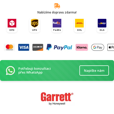
Nabízíme dopravu zdarma!
DPD
UPS
FedEx
DHL
GLS
Potřebuji konzultaci
Napište nám
přes WhatsApp