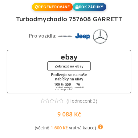
REGENEROVANÉ
ROK ZÁRUKY
Turbodmychadlo 757608 GARRETT
Pro vozidla:
Zobrazit na eBay
Podívejte se na naše
nabídky na eBay
100 %
559
76
pozitivní
prodaných
pozorovatelů
hodnocení
produktů
(Hodnocení:
3
)
9 088
Kč
(včetně
1 600
Kč
vratná kauce)