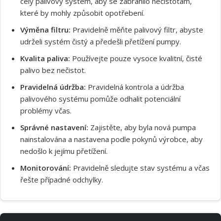
celý palivový systém, aby se zabránilo nečistotám,
které by mohly způsobit opotřebení.
Výměna filtru:
Pravidelně měňte palivový filtr, abyste
udrželi systém čistý a předešli přetížení pumpy.
Kvalita paliva:
Používejte pouze vysoce kvalitní, čisté
palivo bez nečistot.
Pravidelná údržba:
Pravidelná kontrola a údržba
palivového systému pomůže odhalit potenciální
problémy včas.
Správné nastavení:
Zajistěte, aby byla nová pumpa
nainstalována a nastavena podle pokynů výrobce, aby
nedošlo k jejímu přetížení.
Monitorování:
Pravidelně sledujte stav systému a včas
řešte případné odchylky.