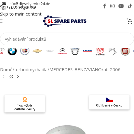
info@dieselservice24.de
Skip to navigation
+48 798 956 956
Skip to main content
Domů
/
turbodmychadla
/
MERCEDES-BENZ
/
VIANO
/
ab 2006
Top výběr
Oblíbené v Česku
Záruka kvality