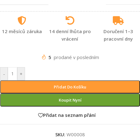
12 měsíců záruka
14 denní lhůta pro
Doručení 1–3
vrácení
pracovní dny
5
prodané v posledním
-
+
Přidat Do Košíku
Koupit Nyní
Přidat na seznam přání
SKU:
W00008