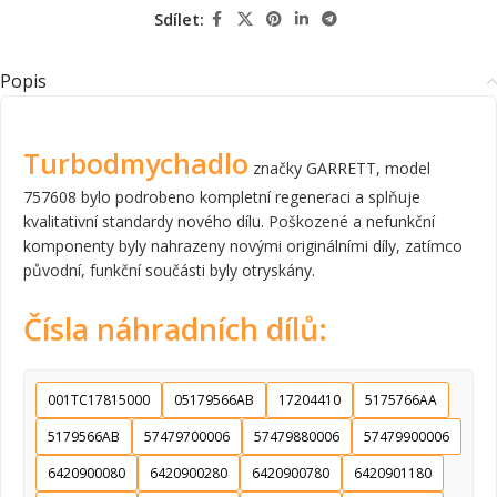
Sdílet:
Popis
Turbodmychadlo
značky GARRETT, model
757608 bylo podrobeno kompletní regeneraci a splňuje
kvalitativní standardy nového dílu. Poškozené a nefunkční
komponenty byly nahrazeny novými originálními díly, zatímco
původní, funkční součásti byly otryskány.
Čísla náhradních dílů:
001TC17815000
05179566AB
17204410
5175766AA
5179566AB
57479700006
57479880006
57479900006
6420900080
6420900280
6420900780
6420901180