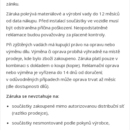
zániku.
Záruka pokrývá materiálové a výrobní vady do 12 měsíců
od data nákupu. Před instalací součástky ve vozidle musí
být odstraněna příčina poškození. Neopodstatněné
reklamace budou považovány za placené kontroly.
Při zjištěných vadách má kupující právo na opravu nebo
výměnu dílu. Výměna či oprava probíhá výhradně na místě
prodeje, kde bylo zboží zakoupeno. Záruka platí pouze v
kombinaci s dokladem o koupi (kopie). Reklamační oprava
nebo výměna je vyřízena do 14 dnů od doručení;
v odůvodněných případech může oprava trvat až měsíc
(dle dostupnosti dílů).
Záruka se nevztahuje na:
součástky zakoupené mimo autorizovanou distribuční síť
(razítko prodejce),
součástky nesmontované podle pokynů výrobce,