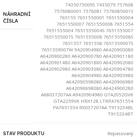
7435075009S 7435079 757608
7576080001 7576081 7576085001S
NÁHRADNÍ
765155 7651550001 7651550004
ČÍSLA
7651550007 7651550008 7651554
7651555004 7651555004S 7651555007
7651555007S 7651555008 7651555008S
7651557 7651558 7651559007S
7651559007W 9420904980 A6420900080
A6420900280 A6420900780 A6420901180
A6420901480 A6420901880 A6420902080
A6420902980 A6420903080 A6420904780
A6420904980 A6420905980
A642090598080 A6420906980
A642090698080 A6424900280
A68037207AA A9420904980 GTA2052GVK
GTA2259VK HRX128 LTRPA7651554
PA7651554 RX037207AA T915234BL
T915234BT
STAV PRODUKTU
Repasovaný