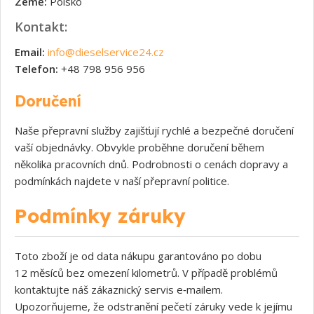
Země:
Polsko
Kontakt:
Email:
info@dieselservice24.cz
Telefon:
+48 798 956 956
Doručení
Naše přepravní služby zajišťují rychlé a bezpečné doručení
vaší objednávky. Obvykle proběhne doručení během
několika pracovních dnů. Podrobnosti o cenách dopravy a
podmínkách najdete v naší přepravní politice.
Podmínky záruky
Toto zboží je od data nákupu garantováno po dobu
12 měsíců bez omezení kilometrů. V případě problémů
Souhlasím s GDPR
kontaktujte náš zákaznický servis e‑mailem.
Upozorňujeme, že odstranění pečetí záruky vede k jejímu