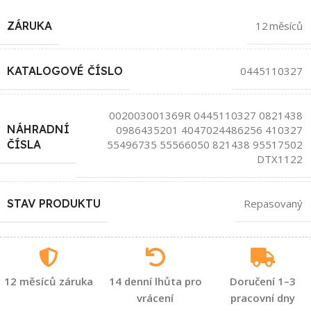
ZÁRUKA
12 měsíců
KATALOGOVÉ ČÍSLO
0445110327
002003001369R 0445110327 0821438
NÁHRADNÍ
0986435201 4047024486256 410327
55496735 55566050 821438 95517502
ČÍSLA
DTX1122
STAV PRODUKTU
Repasovaný
12 měsíců záruka
14 denní lhůta pro
Doručení 1–3
vrácení
pracovní dny