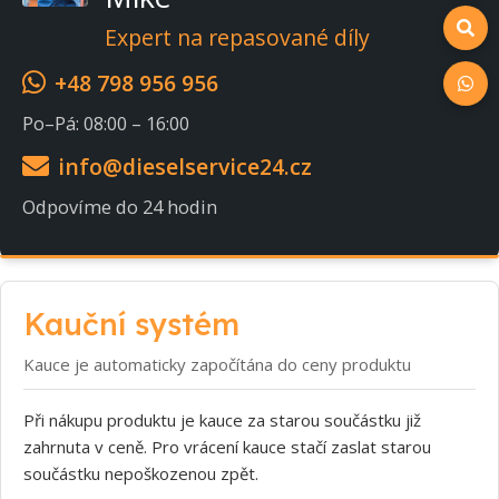
Expert na repasované díly
+48 798 956 956
Po–Pá: 08:00 – 16:00
info@dieselservice24.cz
Odpovíme do 24 hodin
Kauční systém
Kauce je automaticky započítána do ceny produktu
Při nákupu produktu je kauce za starou součástku již
zahrnuta v ceně. Pro vrácení kauce stačí zaslat starou
součástku nepoškozenou zpět.