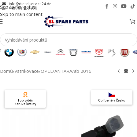
info@dieselservice24.de
Skip to navigation
+48 798 956 956
Skip to main content
Domů
/
vstrikovace
/
OPEL
/
ANTARA
/
ab 2016
Top výběr
Oblíbené v Česku
Záruka kvality