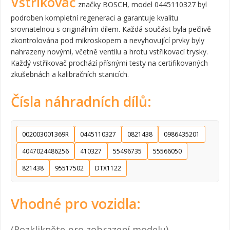
Vstřikovač
značky BOSCH, model 0445110327 byl
podroben kompletní regeneraci a garantuje kvalitu
srovnatelnou s originálním dílem. Každá součást byla pečlivě
zkontrolována pod mikroskopem a nevyhovující prvky byly
nahrazeny novými, včetně ventilu a hrotu vstřikovací trysky.
Každý vstřikovač prochází přísnými testy na certifikovaných
zkušebnách a kalibračních stanicích.
Čísla náhradních dílů:
002003001369R
0445110327
0821438
0986435201
4047024486256
410327
55496735
55566050
821438
95517502
DTX1122
Vhodné pro vozidla:
(Rozklikněte pro zobrazení modelu)