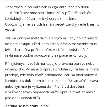
Toto zboží je od data nákupu garantováno po dobu
12 měsíců bez omezení kilometrů. V případě problémů
kontaktujte náš zákaznický servis e‑mailem.
Upozorňujeme, že odstranění pečetí záruky vede k jejímu
zániku.
Záruka pokrývá materiálové a výrobní vady do 12 měsíců
od data nákupu. Před instalací součástky ve vozidle musí
být odstraněna příčina poškození. Neopodstatněné
reklamace budou považovány za placené kontroly.
Při zjištěných vadách má kupující právo na opravu nebo
výměnu dílu. Výměna či oprava probíhá výhradně na místě
prodeje, kde bylo zboží zakoupeno. Záruka platí pouze v
kombinaci s dokladem o koupi (kopie). Reklamační oprava
nebo výměna je vyřízena do 14 dnů od doručení;
v odůvodněných případech může oprava trvat až měsíc
(dle dostupnosti dílů).
Záruka se nevztahuje na: