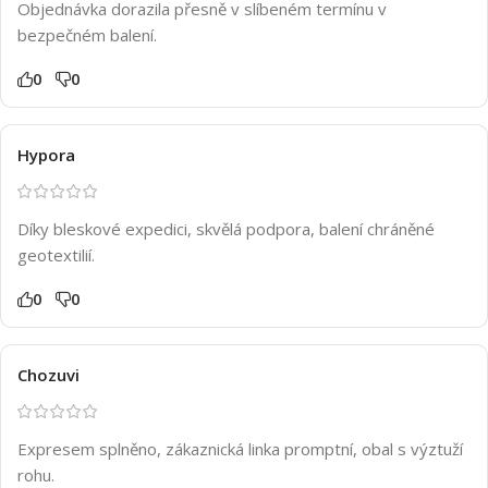
Objednávka dorazila přesně v slíbeném termínu v
bezpečném balení.
0
0
Hypora
Díky bleskové expedici, skvělá podpora, balení chráněné
geotextilií.
0
0
Chozuvi
Expresem splněno, zákaznická linka promptní, obal s výztuží
rohu.