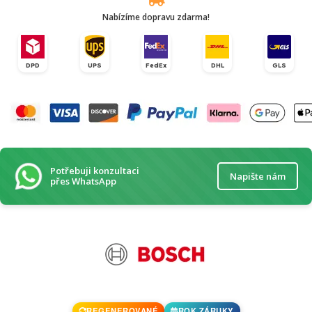
Nabízíme dopravu zdarma!
DPD
UPS
FedEx
DHL
GLS
Potřebuji konzultaci
Napište nám
přes WhatsApp
REGENEROVANÉ
ROK ZÁRUKY