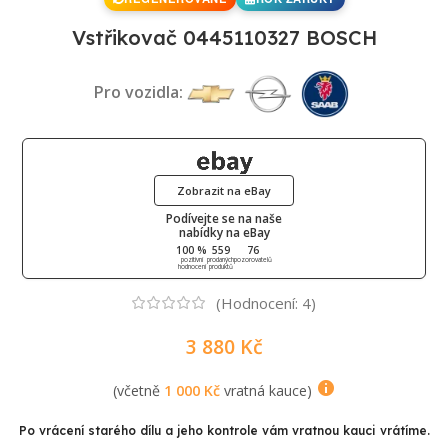
Vstřikovač 0445110327 BOSCH
Pro vozidla:
Zobrazit na eBay
Podívejte se na naše
nabídky na eBay
100 %
559
76
pozitivní
prodaných
pozorovatelů
hodnocení
produktů
(Hodnocení:
4
)
3 880
Kč
(včetně
1 000
Kč
vratná kauce)
Po vrácení starého dílu a jeho kontrole vám vratnou kauci vrátíme.