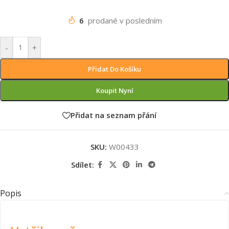
6
prodané v posledním
-
+
Přidat Do Košíku
Koupit Nyní
Přidat na seznam přání
SKU:
W00433
Sdílet:
Popis