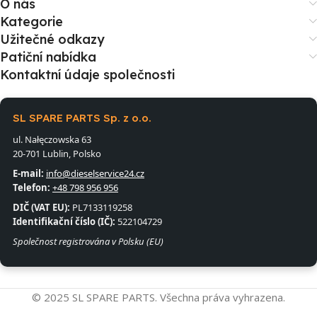
O nás
Kategorie
Užitečné odkazy
Patiční nabídka
Kontaktní údaje společnosti
SL SPARE PARTS Sp. z o.o.
ul. Nałęczowska 63
20-701 Lublin, Polsko
E-mail:
info@dieselservice24.cz
Telefon:
+48 798 956 956
DIČ (VAT EU):
PL7133119258
Identifikační číslo (IČ):
522104729
Společnost registrována v Polsku (EU)
© 2025 SL SPARE PARTS. Všechna práva vyhrazena.