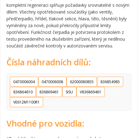
kompletní regeneraci splňuje požadavky srovnatelné s novým
dílem. Všechny opotřebované součástky (jako ventily,
předčerpadlo, hřídel, tlakové sekce, hlava, tělo, těsnění) byly
vyměněny za nové, pokud překročily přípustné limity
opotřebení. Funkčnost čerpadla je potvrzena protokolem z
testu provedeného na zkušebním zařízení, který je nedílnou
součástí závěrečné kontroly v autorizovaném servisu.
Čísla náhradních dílů:
0470006004
0470006008
62000080855
836854985
836864610
836869461
SISU
V836869461
VE612M1100R1
Vhodné pro vozidla: