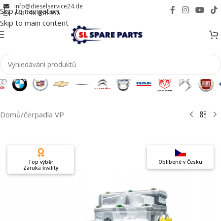
info@dieselservice24.de
Skip to navigation
+48 798 956 956
Skip to main content
Domů
/
čerpadla VP
Top výběr
Oblíbené v Česku
Záruka kvality