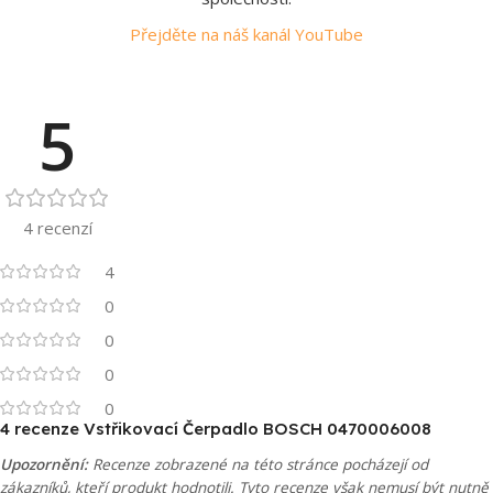
Přejděte na náš kanál YouTube
5
4 recenzí
4
0
0
0
0
4 recenze
Vstřikovací Čerpadlo BOSCH 0470006008
Upozornění:
Recenze zobrazené na této stránce pocházejí od
zákazníků, kteří produkt hodnotili. Tyto recenze však nemusí být nutně