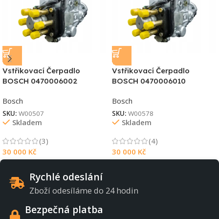
Vstřikovací Čerpadlo
Vstřikovací Čerpadlo
BOSCH 0470006002
BOSCH 0470006010
Bosch
Bosch
SKU:
W00507
SKU:
W00578
Skladem
Skladem
(3)
(4)
30 000
Kč
30 000
Kč
Rychlé odeslání
Zboží odesíláme do 24 hodin
Bezpečná platba