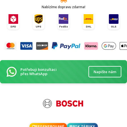
Nabízíme dopravu zdarma!
DPD
UPS
FedEx
DHL
GLS
Potřebuji konzultaci
Napište nám
přes WhatsApp
REGENEROVANÉ
ROK ZÁRUKY