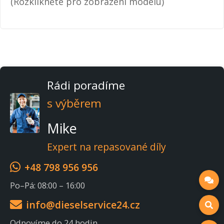
(Rozklikněte pro zobrazení modelu)
Rádi poradíme
s výběrem
Mike
Expert na repasované díly
+48 798 956 956
Po–Pá: 08:00 – 16:00
info@dieselservice24.cz
Odpovíme do 24 hodin