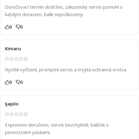
Doručovací termín dodržen, zákaznický servis pomohl s
každým dotazem, balík nepoškozený.
0
0
Kimaru
Rychlé vyřízení, promptní servis a trojitá ochranná vrstva.
0
0
Ijapilo
Expresem doručeno, servis bezchybně, balíček s
pevnostními páskami.