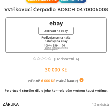
Vstřikovací Čerpadlo BOSCH 0470006008
Zobrazit na eBay
Podívejte se na naše
nabídky na eBay
100 %
559
76
pozitivní
prodaných
pozorovatelů
hodnocení
produktů
(Hodnocení:
4
)
30 000
Kč
(včetně
6 000
Kč
vratná kauce)
Po vrácení starého dílu a jeho kontrole vám vratnou kauci vrátíme.
ZÁRUKA
12 měsíců