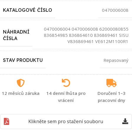
KATALOGOVÉ ČÍSLO
0470006008
0470006004 0470006008 62000080855
NÁHRADNÍ
836854985 836864610 836869461 SISU
ČÍSLA
V836869461 VE612M1100R1
STAV PRODUKTU
Repasovaný
12 měsíců záruka
14 denní lhůta pro
Doručení 1–3
vrácení
pracovní dny
Klikněte sem pro stažení souboru