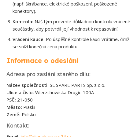
(např. škrábance, elektrické poškození, poškozené
konektory).
Kontrola:
Náš tým provede důkladnou kontrolu vrácené
součástky, aby potvrdil její vhodnost k repasování.
Vrácení kauce:
Po úspěšné kontrole kauci vrátíme, čímž
se sníží konečná cena produktu.
Informace o odeslání
Adresa pro zaslání starého dílu:
Název společnosti:
SL SPARE PARTS Sp. z o.o.
Ulice a číslo:
Wierzchowiska Drugie 100A
PSČ:
21-050
Město:
Piaski
Země:
Polsko
Kontakt:
Email:
info@dieselservice24.cz