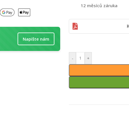
12 měsíců záruka
K
Napište nám
-
+