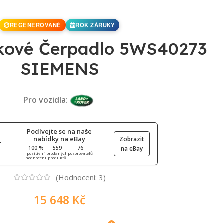
REGENEROVANÉ
ROK ZÁRUKY
kové Čerpadlo 5WS40273
SIEMENS
Pro vozidla:
Podívejte se na naše
nabídky na eBay
Zobrazit
100 %
559
76
na eBay
pozitivní
prodaných
pozorovatelů
hodnocení
produktů
(Hodnocení:
3
)
15 648
Kč