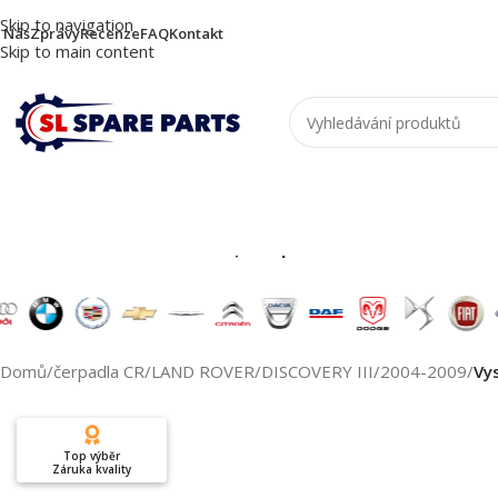
Skip to navigation
 Nás
Zprávy
Recenze
FAQ
Kontakt
Skip to main content
Nutzen Sie die Suche, um passende Produkte zu
Domů
/
čerpadla CR
/
LAND ROVER
/
DISCOVERY III
/
2004-2009
/
Vy
Top výběr
Záruka kvality