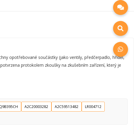
y opotřebované součástky (jako ventily, předčerpadlo, hřídel,
e potvrzena protokolem zkoušky na zkušebním zařízení, který je
Q9B395CH
A2C20003282
A2C59513482
LR004712