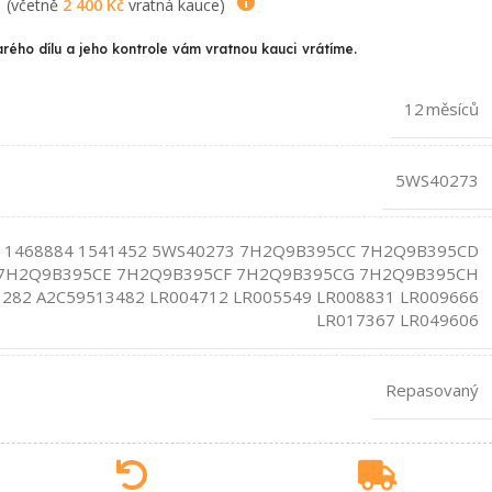
(včetně
2 400
Kč
vratná kauce)
arého dílu a jeho kontrole vám vratnou kauci vrátíme.
12 měsíců
5WS40273
 1468884 1541452 5WS40273 7H2Q9B395CC 7H2Q9B395CD
7H2Q9B395CE 7H2Q9B395CF 7H2Q9B395CG 7H2Q9B395CH
282 A2C59513482 LR004712 LR005549 LR008831 LR009666
LR017367 LR049606
Repasovaný