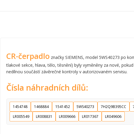
CR-čerpadlo
značky SIEMENS, model 5WS40273 po komplet
tlakové sekce, hlava, tělo, těsnění) byly vyměněny za nové, pokud
nedílnou součástí závěrečné kontroly v autorizovaném servisu.
Čísla náhradních dílů:
1454748
1468884
1541452
5WS40273
7H2Q9B395CC
LR005549
LR008831
LR009666
LR017367
LR049606