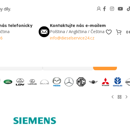
 díly.
nás telefonicky
Kontaktujte nás e-mailem
ičtina
Polština / Angličtina / Čeština
0
56
info@dieselservice24.cz
Hledat
Oblíbené v Česku