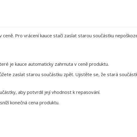
 v ceně. Pro vrácení kauce stačí zaslat starou součástku nepoškoz
eré je kauce automaticky zahrnuta v ceně produktu.
te zaslat starou součástku zpět. Ujistěte se, že stará součástk
ástky, aby potvrdil její vhodnost k repasování.
sníží konečná cena produktu.