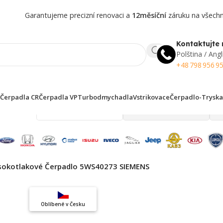
Garantujeme precizní renovaci a
12měsíční
záruku na všechny
Kontaktujte 
Polština / Angl
+48 798 956 9
Čerpadla CR
Čerpadla VP
Turbodmychadla
Vstrikovace
Čerpadlo-Tryska
 finden!
sokotlakové Čerpadlo 5WS40273 SIEMENS
Top výběr
Oblíbené v Česku
Záruka kvality