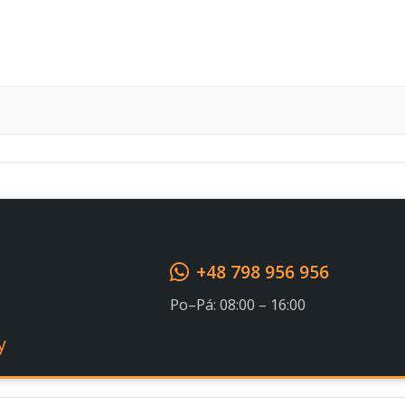
Souhlasím s GDPR
+48 798 956 956
Po–Pá: 08:00 – 16:00
y