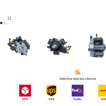
Klikněte pro zvětšení
Nabízíme dopravu zdarma!
DPD
UPS
FedEx
DH