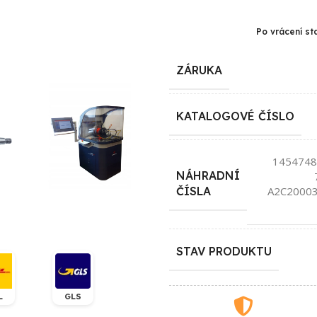
Po vrácení st
ZÁRUKA
KATALOGOVÉ ČÍSLO
1454748
NÁHRADNÍ
A2C20003
ČÍSLA
STAV PRODUKTU
L
GLS