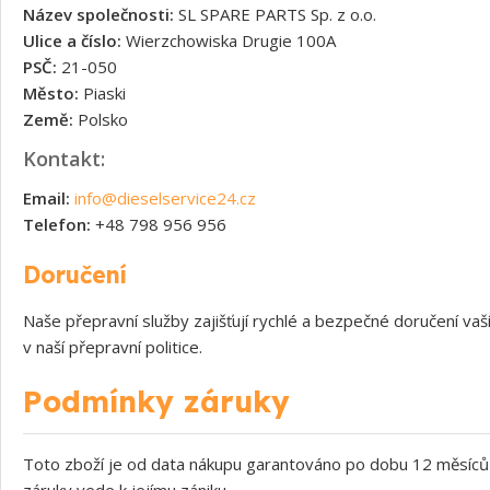
Název společnosti:
SL SPARE PARTS Sp. z o.o.
Ulice a číslo:
Wierzchowiska Drugie 100A
PSČ:
21-050
Město:
Piaski
Země:
Polsko
Kontakt:
Email:
info@dieselservice24.cz
Telefon:
+48 798 956 956
Doručení
Naše přepravní služby zajišťují rychlé a bezpečné doručení v
v naší přepravní politice.
Podmínky záruky
Toto zboží je od data nákupu garantováno po dobu 12 měsíců 
záruky vede k jejímu zániku.