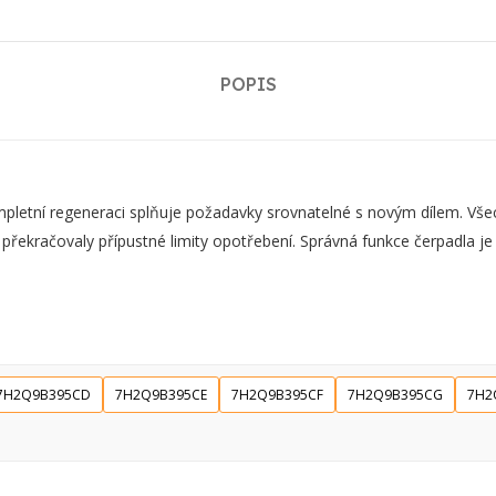
POPIS
ní regeneraci splňuje požadavky srovnatelné s novým dílem. Všechn
 překračovaly přípustné limity opotřebení. Správná funkce čerpadla j
7H2Q9B395CD
7H2Q9B395CE
7H2Q9B395CF
7H2Q9B395CG
7H2