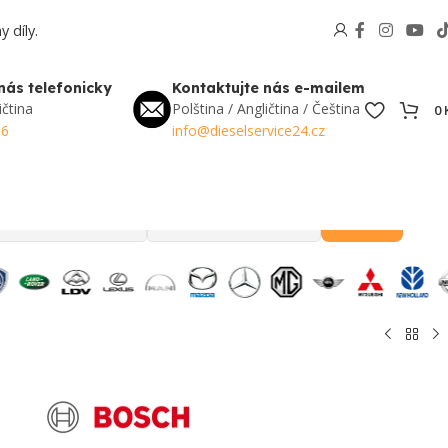
 díly.
nás telefonicky
Kontaktujte nás e-mailem
ičtina
Polština / Angličtina / Čeština
0
56
info@dieselservice24.cz
Hledat
Oblíbené v Česku