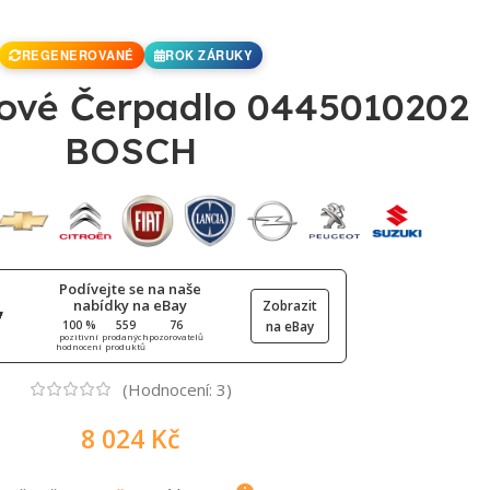
REGENEROVANÉ
ROK ZÁRUKY
ové Čerpadlo 0445010202
BOSCH
Podívejte se na naše
nabídky na eBay
Zobrazit
100 %
559
76
na eBay
pozitivní
prodaných
pozorovatelů
hodnocení
produktů
(Hodnocení:
3
)
8 024
Kč