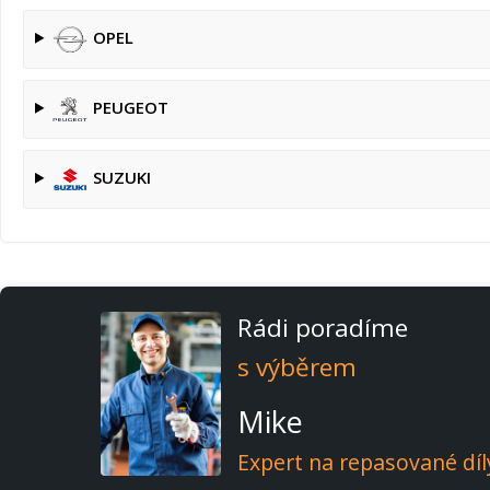
OPEL
PEUGEOT
SUZUKI
Rádi poradíme
s výběrem
Mike
Expert na repasované díl