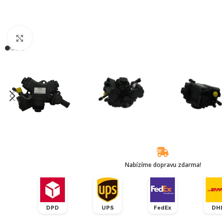
Klikněte pro zvětšení
Nabízíme dopravu zdarma!
DPD
UPS
FedEx
DH