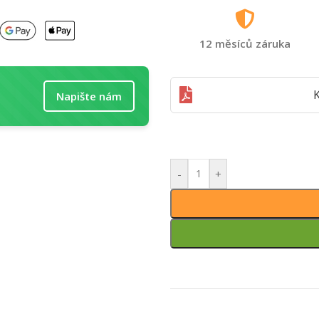
12 měsíců záruka
K
Napište nám
-
+