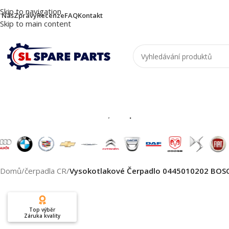
Skip to navigation
 Nás
Zprávy
Recenze
FAQ
Kontakt
Skip to main content
Nutzen Sie die Suche, um passende Produkte zu
Domů
/
čerpadla CR
/
Vysokotlakové Čerpadlo 0445010202 BOS
Top výběr
Záruka kvality