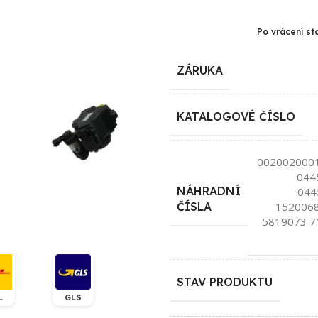
Po vrácení st
ZÁRUKA
KATALOGOVÉ ČÍSLO
002002000
044
NÁHRADNÍ
044
1520068
ČÍSLA
5819073 7
STAV PRODUKTU
L
GLS