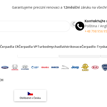
Garantujeme precizní renovaci a
12měsíční
záruku na všechny
Kontaktujte 
Polština / Angl
+48 798 956 9
Čerpadla CR
Čerpadla VP
Turbodmychadla
Vstrikovace
Čerpadlo-Tryska
 finden!
CH
Top výběr
Oblíbené v Česku
Záruka kvality