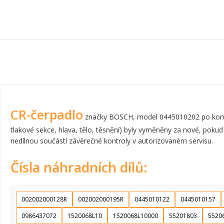
CR-čerpadlo
značky BOSCH, model 0445010202 po komplet
tlakové sekce, hlava, tělo, těsnění) byly vyměněny za nové, pokud
nedílnou součástí závěrečné kontroly v autorizovaném servisu.
Čísla náhradních dílů:
002002000128R
002002000195R
0445010122
0445010157
0986437072
1520068L10
1520068L10000
55201803
5520