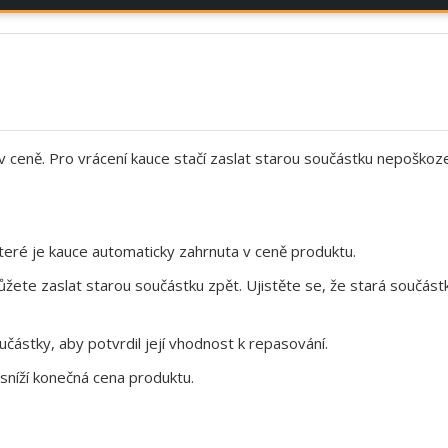
 v ceně. Pro vrácení kauce stačí zaslat starou součástku nepoškoz
eré je kauce automaticky zahrnuta v ceně produktu.
te zaslat starou součástku zpět. Ujistěte se, že stará součástk
ástky, aby potvrdil její vhodnost k repasování.
sníží konečná cena produktu.