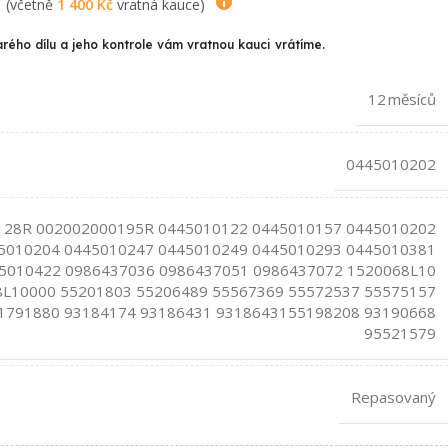
(včetně
1 400
Kč
vratná kauce)
arého dílu a jeho kontrole vám vratnou kauci vrátíme.
12 měsíců
0445010202
128R 002002000195R 0445010122 0445010157 0445010202
5010204 0445010247 0445010249 0445010293 0445010381
5010422 0986437036 0986437051 0986437072 1520068L10
L10000 55201803 55206489 55567369 55572537 55575157
1791880 93184174 93186431 9318643155198208 93190668
95521579
Repasovaný