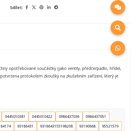
Sdílet:
y opotřebované součástky (jako ventily, předčerpadlo, hřídel,
e potvrzena protokolem zkoušky na zkušebním zařízení, který je
0445010381
0445010422
0986437036
0986437051
184174
93186431
9318643155198208
93190668
95521579