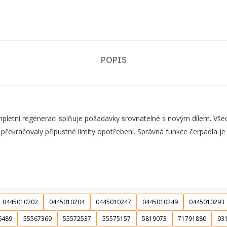
POPIS
ní regeneraci splňuje požadavky srovnatelné s novým dílem. Všechn
 překračovaly přípustné limity opotřebení. Správná funkce čerpadla j
0445010202
0445010204
0445010247
0445010249
0445010293
6489
55567369
55572537
55575157
5819073
71791880
93