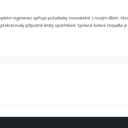
ní regeneraci splňuje požadavky srovnatelné s novým dílem. Všechn
 překračovaly přípustné limity opotřebení. Správná funkce čerpadla j