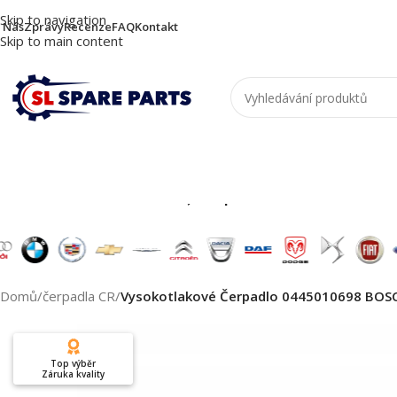
Skip to navigation
 Nás
Zprávy
Recenze
FAQ
Kontakt
Skip to main content
Nutzen Sie die Suche, um passende Produkte zu
Domů
/
čerpadla CR
/
Vysokotlakové Čerpadlo 0445010698 BOS
Top výběr
Záruka kvality