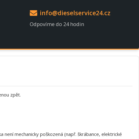
info@dieselservice24.cz
Odpovíme do 24 hodin
enou zpět.
a není mechanicky poškozená (např. škrábance, elektrické