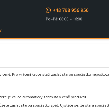
+48 798 956 956
Souhlasím s GDPR
Po–Pá: 08:00 – 16:00
y
 v ceně. Pro vrácení kauce stačí zaslat starou součástku nepoškoz
eré je kauce automaticky zahrnuta v ceně produktu.
te zaslat starou součástku zpět. Ujistěte se, že stará součástk