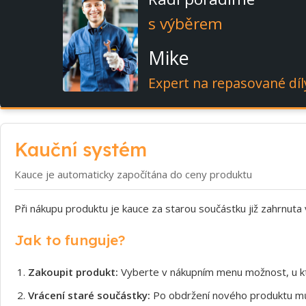
s výběrem
Mike
Expert na repasované díl
Kauční systém
Kauce je automaticky započítána do ceny produktu
Při nákupu produktu je kauce za starou součástku již zahrnuta
Jak to funguje?
Zakoupit produkt:
Vyberte v nákupním menu možnost, u kt
Vrácení staré součástky:
Po obdržení nového produktu může