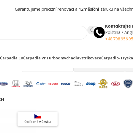
Garantujeme precizní renovaci a
12měsíční
záruku na všechny
Kontaktujte 
Polština / Angl
+48 798 956 9
Čerpadla CR
Čerpadla VP
Turbodmychadla
Vstrikovace
Čerpadlo-Tryska
 finden!
CH
Top výběr
Oblíbené v Česku
Záruka kvality