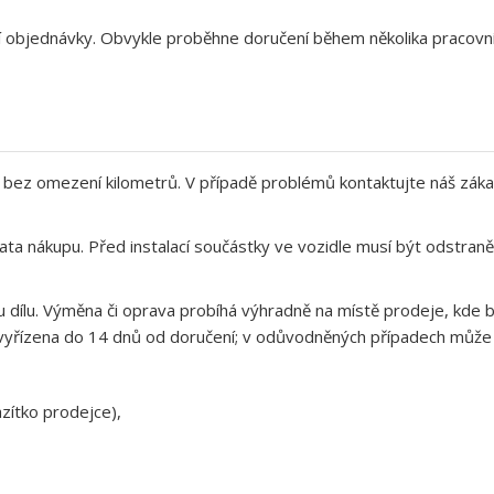
aší objednávky. Obvykle proběhne doručení během několika pracov
bez omezení kilometrů. V případě problémů kontaktujte náš záka
ata nákupu. Před instalací součástky ve vozidle musí být odstra
 dílu. Výměna či oprava probíhá výhradně na místě prodeje, kde b
yřízena do 14 dnů od doručení; v odůvodněných případech může op
zítko prodejce),