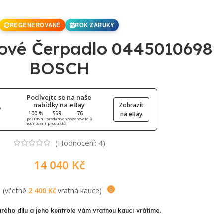
REGENEROVANÉ
ROK ZÁRUKY
ové Čerpadlo 0445010698
BOSCH
Podívejte se na naše
nabídky na eBay
Zobrazit
100 %
559
76
na eBay
pozitivní
prodaných
pozorovatelů
hodnocení
produktů
(Hodnocení:
4
)
14 040
Kč
(včetně
2 400
Kč
vratná kauce)
arého dílu a jeho kontrole vám vratnou kauci vrátíme.