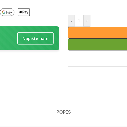
-
+
Napište nám
POPIS