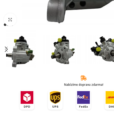
Klikněte pro zvětšení
Nabízíme dopravu zdarma!
DPD
UPS
FedEx
DH