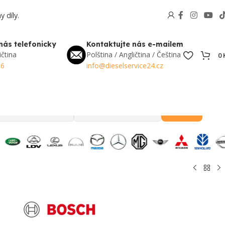
 díly.
nás telefonicky
Kontaktujte nás e-mailem
ičtina
Polština / Angličtina / Čeština
0
56
info@dieselservice24.cz
Hledat
Oblíbené v Česku