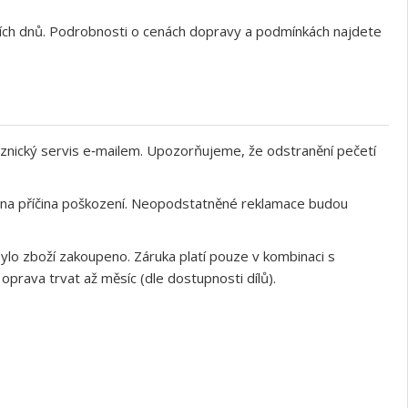
ních dnů. Podrobnosti o cenách dopravy a podmínkách najdete
znický servis e‑mailem. Upozorňujeme, že odstranění pečetí
něna příčina poškození. Neopodstatněné reklamace budou
ylo zboží zakoupeno. Záruka platí pouze v kombinaci s
rava trvat až měsíc (dle dostupnosti dílů).