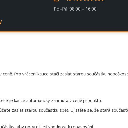
Po–Pá: 08:00 – 16:00
y
 v ceně. Pro vrácení kauce stačí zaslat starou součástku nepoškoz
eré je kauce automaticky zahrnuta v ceně produktu.
te zaslat starou součástku zpět. Ujistěte se, že stará součástk
ástky, aby potvrdil její vhodnost k repasování.