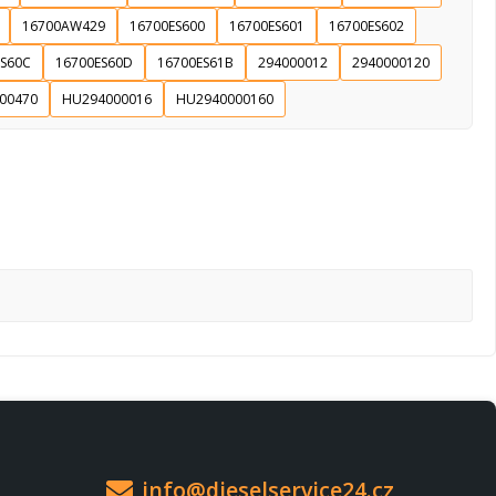
16700AW429
16700ES600
16700ES601
16700ES602
ES60C
16700ES60D
16700ES61B
294000012
2940000120
00470
HU294000016
HU2940000160
info@dieselservice24.cz