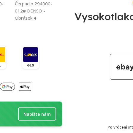
Vysokotlak
L
GLS
Napište nám
Po vrácení st