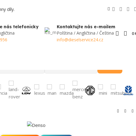
ny díly.
e nás telefonicky
Kontaktujte nás e-mailem
gličtina
Polština / Angličtina / Čeština
0
 956
info@dieselservice24.cz
Hledat