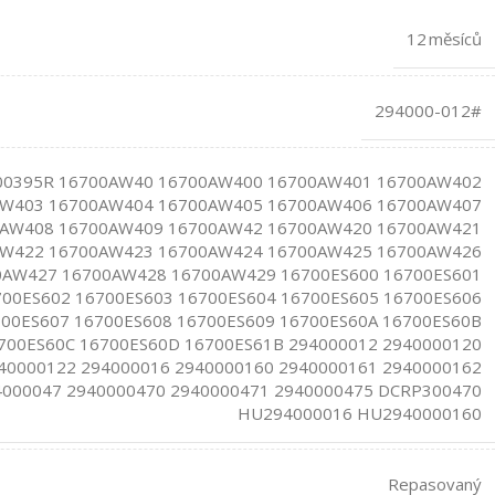
12 měsíců
294000-012#
00395R 16700AW40 16700AW400 16700AW401 16700AW402
W403 16700AW404 16700AW405 16700AW406 16700AW407
AW408 16700AW409 16700AW42 16700AW420 16700AW421
W422 16700AW423 16700AW424 16700AW425 16700AW426
0AW427 16700AW428 16700AW429 16700ES600 16700ES601
700ES602 16700ES603 16700ES604 16700ES605 16700ES606
00ES607 16700ES608 16700ES609 16700ES60A 16700ES60B
700ES60C 16700ES60D 16700ES61B 294000012 2940000120
40000122 294000016 2940000160 2940000161 2940000162
4000047 2940000470 2940000471 2940000475 DCRP300470
HU294000016 HU2940000160
Repasovaný