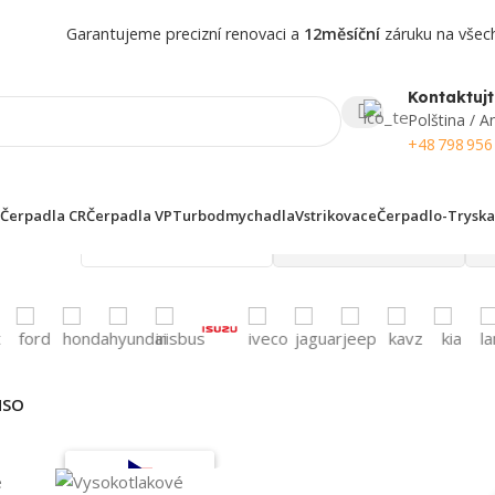
Garantujeme precizní renovaci a
12měsíční
záruku na všech
Kontaktujt
Polština / An
+48 798 956
Čerpadla CR
Čerpadla VP
Turbodmychadla
Vstrikovace
Čerpadlo-Tryska
 finden!
NSO
Oblíbené v Česku