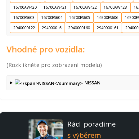
16700AW420
16700AW421
16700AW422
16700AW423
16
16700ES603
16700ES604
16700ES605
16700ES606
16700E
2940000122
294000016
2940000160
2940000161
294000
Vhodné pro vozidla:
(Rozklikněte pro zobrazení modelu)
NISSAN
Rádi poradíme
s výběrem