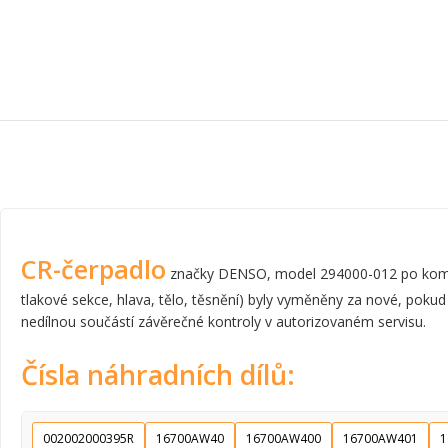
CR-čerpadlo
značky DENSO, model 294000-012 po komplet
tlakové sekce, hlava, tělo, těsnění) byly vyměněny za nové, pokud
nedílnou součástí závěrečné kontroly v autorizovaném servisu.
Čísla náhradních dílů:
002002000395R
16700AW40
16700AW400
16700AW401
1