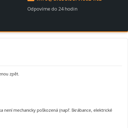
Odpovíme do 24 hodin
enou zpět.
a není mechanicky poškozená (např. škrábance, elektrické