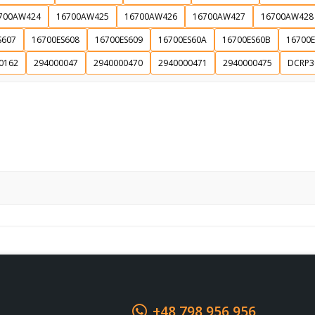
700AW424
16700AW425
16700AW426
16700AW427
16700AW428
Souhlasím s GDPR
S607
16700ES608
16700ES609
16700ES60A
16700ES60B
16700
0162
294000047
2940000470
2940000471
2940000475
DCRP3
+48 798 956 956