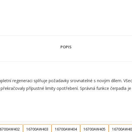
POPIS
ní regeneraci splňuje požadavky srovnatelné s novým dílem. Všechn
 překračovaly přípustné limity opotřebení. Správná funkce čerpadla j
6700AW402
16700AW403
16700AW404
16700AW405
16700AW40