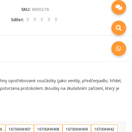
SKU:
W00276
Sdílet:
y opotřebované součástky (jako ventily, předčerpadlo, hřídel,
e potvrzena protokolem zkoušky na zkušebním zařízení, který je
6
16700AW407
16700AW408
16700AW409
16700AW42