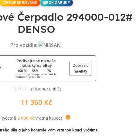
REGENEROVANÉ
ROK ZÁRUKY
ové Čerpadlo 294000-012#
DENSO
Pro vozidla:
Podívejte se na naše
nabídky na eBay
Zobrazit
100 %
559
76
na eBay
pozitivní
prodaných
pozorovatelů
hodnocení
produktů
(Hodnocení:
3
)
11 360
Kč
(včetně
2 000
Kč
vratná kauce)
arého dílu a jeho kontrole vám vratnou kauci vrátíme.