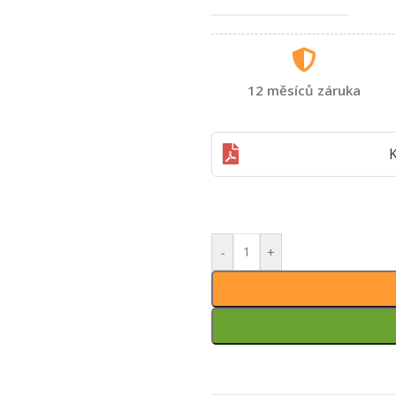
12 měsíců záruka
K
-
+