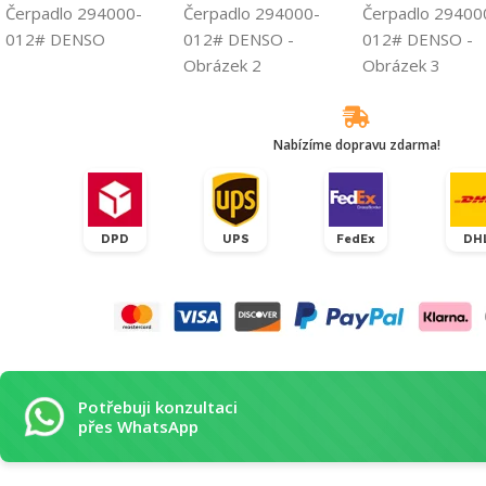
Záruka kvality
Nabízíme dopravu zdarma!
DPD
UPS
FedEx
DH
Potřebuji konzultaci
přes WhatsApp