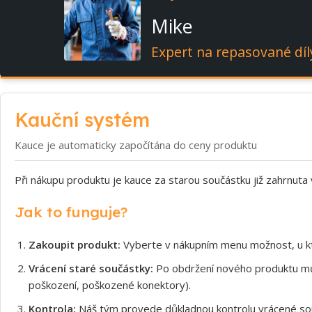
Mike
Expert na repasované díl
Kauční systém
Kauce je automaticky započítána do ceny produktu
Při nákupu produktu je kauce za starou součástku již zahrnuta
Jak to funguje?
Zakoupit produkt:
Vyberte v nákupním menu možnost, u kt
Vrácení staré součástky:
Po obdržení nového produktu může
poškození, poškozené konektory).
Kontrola:
Náš tým provede důkladnou kontrolu vrácené souč