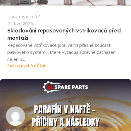
Uncategorized
21 Kvě 2026
Skladování repasovaných vstřikovačů před
montáží
Repasované vstřikovače jsou velmi přesné součásti
palivového systému, které vyžadují správné zacházení
nejen b...
Pokračovat Ve Čtení
z.saba