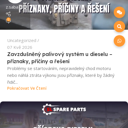
z.saba
0
Uncategorized
07 Kvě 2026
Zavzdušněný palivový systém u dieselu –
příznaky, příčiny a řešení
Problémy se startováním, nepravidelný chod motoru
nebo náhlá ztráta výkonu jsou příznaky, které by žádný
řidič...
Pokračovat Ve Čtení