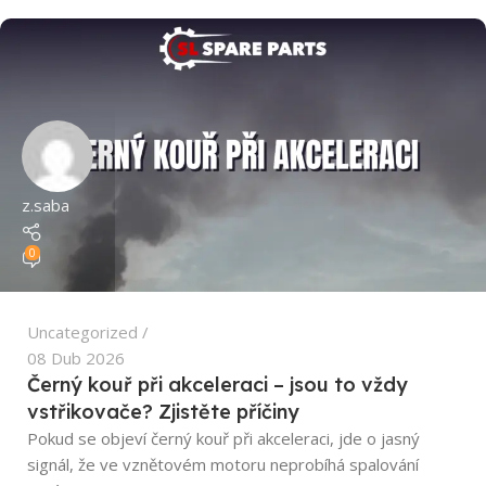
z.saba
0
Uncategorized
08 Dub 2026
Černý kouř při akceleraci – jsou to vždy
vstřikovače? Zjistěte příčiny
Pokud se objeví černý kouř při akceleraci, jde o jasný
signál, že ve vznětovém motoru neprobíhá spalování