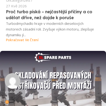
Uncategorized
27 Kvě 2026
Proč turbo píská – nejčastější příčiny a co
udělat dříve, než dojde k poruše
Turbodmychadlo hraje v moderních dieselových
motorech zásadní roli. Zvyšuje výkon motoru, zlepšuje
dynamiku jí...
Pokračovat Ve Čtení
z.saba
0