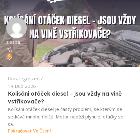
z.saba
0
Uncategorized
14 Dub 2026
Kolísání otáček diesel – jsou vždy na vině
vstřikovače?
Kolísání otáček diesel je častý problém, se kterým se
setkává mnoho řidičů. Motor neběží plynule, otáčky se
Souhlasím s GDPR
sa...
Pokračovat Ve Čtení