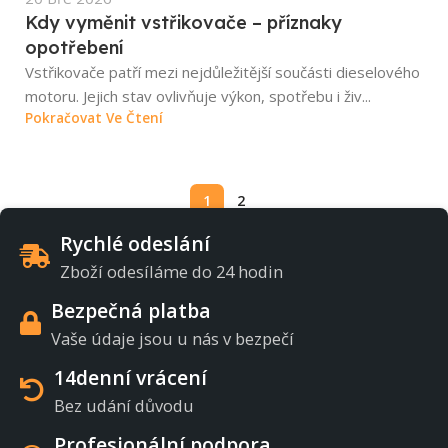
Kdy vyměnit vstřikovače – příznaky
opotřebení
Vstřikovače patří mezi nejdůležitější součásti dieselového
motoru. Jejich stav ovlivňuje výkon, spotřebu i živ...
Pokračovat Ve Čtení
1
2
Rychlé odeslání
Zboží odesíláme do 24 hodin
Bezpečná platba
Vaše údaje jsou u nás v bezpečí
14denní vrácení
Bez udání důvodu
Profesionální podpora