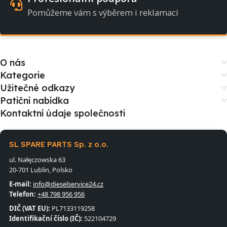
Pomůžeme vám s výběrem i reklamací
O nás
Kategorie
Užitečné odkazy
Patiční nabídka
Kontaktní údaje společnosti
SL SPARE PARTS Sp. z o.o.
ul. Nałęczowska 63
20-701 Lublin, Polsko
E-mail:
info@dieselservice24.cz
Telefon:
+48 798 956 956
DIČ (VAT EU):
PL7133119258
Identifikační číslo (IČ):
522104729