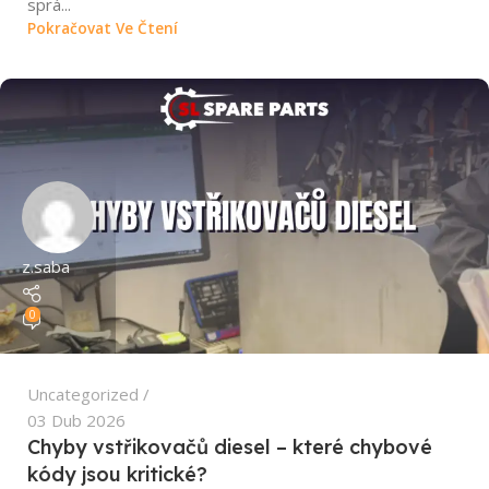
sprá...
Pokračovat Ve Čtení
z.saba
0
Uncategorized
03 Dub 2026
Chyby vstřikovačů diesel – které chybové
kódy jsou kritické?