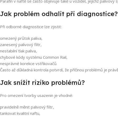
Parafín v naftě se často objevuje také u vozidel, jejichž palivov
Jak problém odhalit při diagnostice?
Při odborné diagnostice lze zjistit:
omezený průtok paliva,
zanesený palivový filtr,
nestabilní tlak paliva,
chybové kódy systému Common Rail,
nesprávné korekce vstřikovačů.
Často až důkladná kontrola potvrdí, že příčinou problémů je právě 
Jak snížit riziko problémů?
Pro omezení tvorby usazenin je vhodné:
pravidelně měnit palivový filtr,
tankovat kvalitní naftu,