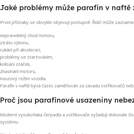
Jaké problémy může parafín v naftě 
První příznaky se obvykle objevují postupně. Řidič může zazname
nepravidelný chod motoru,
ztrátu výkonu,
cukání při akceleraci,
problémy se startováním,
kolísání otáček,
zhasínání motoru,
nouzový režim vozidla.
Parafín v naftě bývá často zaměňován za závadu vstřikovačů neb
Proč jsou parafínové usazeniny neb
Moderní vysokotlaká čerpadla a vstřikovače vyžadují dokonale čis
systému.