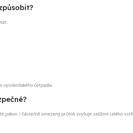
způsobit?
nat:
o vysokotlakého čerpadla.
ezpečné?
té palivo. I částečně omezený průtok zvyšuje zatížení celého vstř