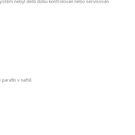
ý systém nebyl delší dobu kontrolován nebo servisován.
Souhlasím s GDPR
parafín v naftě.