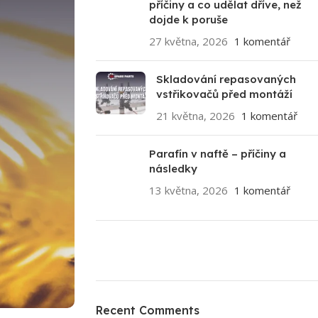
příčiny a co udělat dříve, než
dojde k poruše
27 května, 2026
1 komentář
Skladování repasovaných
vstřikovačů před montáží
21 května, 2026
1 komentář
Parafín v naftě – příčiny a
následky
13 května, 2026
1 komentář
ON SALE
HP Envy 34
Recent Comments