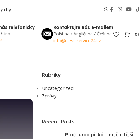
 díly.
nás telefonicky
Kontaktujte nás e-mailem
ičtina
Polština / Angličtina / Čeština
0
56
info@dieselservice24.cz
Rubriky
Uncategorized
Zprávy
Recent Posts
Proč turbo píská – nejčastější