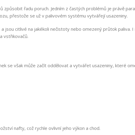
při nízkých teplotách. Vysrážené krystalky parafínu ucpávají paliv
 způsobit řadu poruch. Jedním z častých problémů je právě parafí
ozu, přestože se už v palivovém systému vytvářejí usazeniny.
jsou citlivé na jakékoli nečistoty nebo omezený průtok paliva. I
a vstřikovačů.
ínek se však může začít oddělovat a vytvářet usazeniny, které om
tví nafty, což rychle ovlivní jeho výkon a chod.