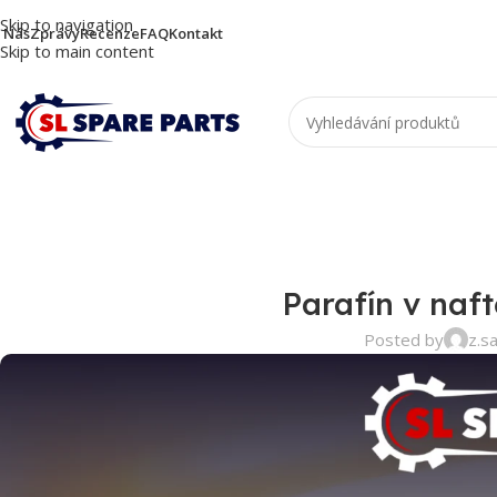
Skip to navigation
 Nás
Zprávy
Recenze
FAQ
Kontakt
Skip to main content
Parafín v naft
Posted by
z.s