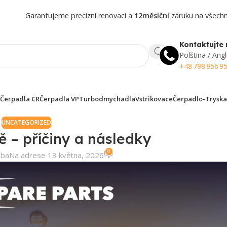
Garantujeme precizní renovaci a
12měsíční
záruku na všechny
Kontaktujte 
Polština / Angl
+48 798 956 9
Čerpadla CR
Čerpadla VP
Turbodmychadla
Vstrikovace
Čerpadlo-Tryska
UNCATEGORIZED
ě – příčiny a následky
0
aba
Na adrese 13 května, 2026