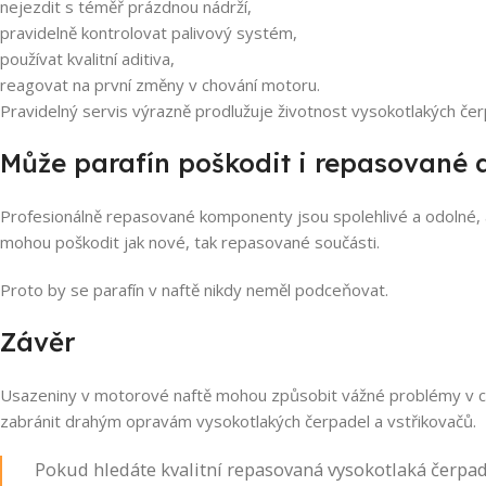
nejezdit s téměř prázdnou nádrží,
pravidelně kontrolovat palivový systém,
používat kvalitní aditiva,
reagovat na první změny v chování motoru.
Pravidelný servis výrazně prodlužuje životnost vysokotlakých čerp
Může parafín poškodit i repasované d
Profesionálně repasované komponenty jsou spolehlivé a odolné, al
mohou poškodit jak nové, tak repasované součásti.
Proto by se parafín v naftě nikdy neměl podceňovat.
Závěr
Usazeniny v motorové naftě mohou způsobit vážné problémy v ce
zabránit drahým opravám vysokotlakých čerpadel a vstřikovačů.
Pokud hledáte kvalitní repasovaná vysokotlaká čerpa