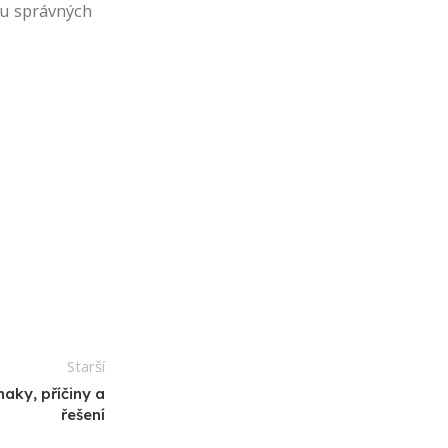
ru správných
Starší
aky, příčiny a
řešení