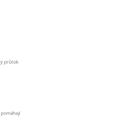
ný průtok
 pomáhají