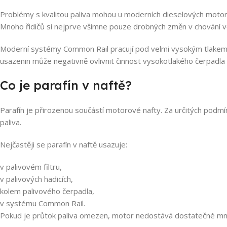
Parafín v naftě je problém, který se nejčastěji projevuje v zimě 
Problémy s kvalitou paliva mohou u moderních dieselových motorů
Mnoho řidičů si nejprve všimne pouze drobných změn v chování v
Moderní systémy Common Rail pracují pod velmi vysokým tlakem a 
usazenin může negativně ovlivnit činnost vysokotlakého čerpadla 
Co je parafín v naftě?
Parafín je přirozenou součástí motorové nafty. Za určitých podm
paliva.
Nejčastěji se parafín v naftě usazuje:
v palivovém filtru,
v palivových hadicích,
kolem palivového čerpadla,
v systému Common Rail.
Pokud je průtok paliva omezen, motor nedostává dostatečné množs