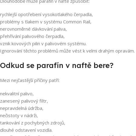
Dlouhodobě může parafín v naftě způsobit:
rychlejší opotřebení vysokotlakého čerpadla,
problémy s tlakem v systému Common Rail,
nerovnoměrné dávkování paliva,
přehřívání palivového čerpadla,
vznik kovových pilin v palivovém systému.
Ignorování těchto problémů může vést k velmi drahým opravám.
Odkud se parafín v naftě bere?
Mezi nejčastější příčiny patří:
nekvalitní palivo,
zanesený palivový filtr,
nepravidelná údržba,
nečistoty v nádrži,
tankování z pochybných zdrojů,
dlouhé odstavení vozidla.