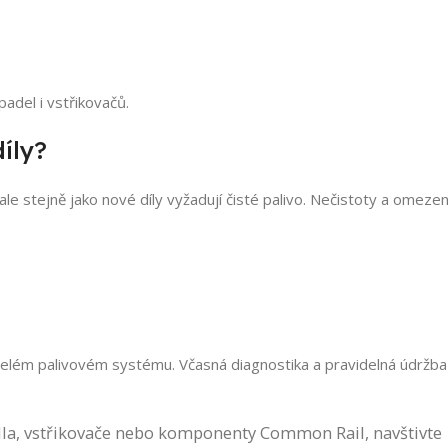
adel i vstřikovačů.
íly?
e stejně jako nové díly vyžadují čisté palivo. Nečistoty a omeze
lém palivovém systému. Včasná diagnostika a pravidelná údržba
dla, vstřikovače nebo komponenty Common Rail, navštivte