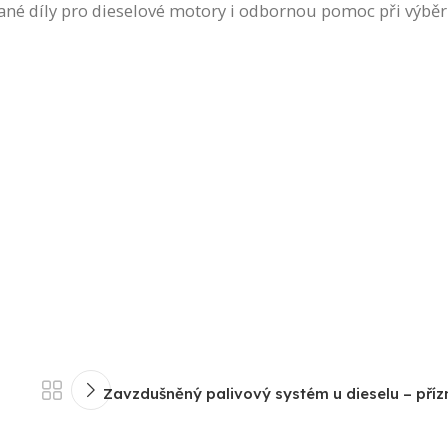
vané díly pro dieselové motory i odbornou pomoc při výbě
Zavzdušněný palivový systém u dieselu – přízn