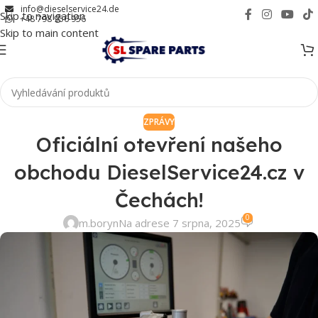
info@dieselservice24.de
Skip to navigation
+48 798 956 956
Skip to main content
ZPRÁVY
Oficiální otevření našeho
obchodu DieselService24.cz v
Čechách!
0
m.boryn
Na adrese 7 srpna, 2025