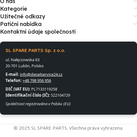
O nás
Kategorie
Užitečné odkazy
Patiční nabídka
Kontaktní údaje společnosti
SL SPARE PARTS Sp. z o.o.
ul. Nałęczowska 63
20-701 Lublin, Polsko
E-mail:
info@dieselservice24.cz
Telefon:
+48 798 956 956
DIČ (VAT EU):
PL7133119258
Identifikační číslo (IČ):
522104729
Společnost registrována v Polsku (EU)
© 2025 SL SPARE PARTS. Všechna práva vyhrazena.