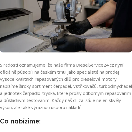
DieselService24.cz oficjalnie wchodzi na rynek czeski i urucham
S radostí oznamujeme, že naše firma DieselService24.cz nyní
oficiálně působí i na českém trhu! Jako specialisté na prodej
vysoce kvalitních repasovaných dílů pro dieselové motory
nabízíme široký sortiment čerpadel, vstřikovačů, turbodmychadel
a jednotek čerpadlo-tryska, které prošly odborným repasováním
a důkladným testováním. Každý náš díl zajišťuje nejen skvělý
výkon, ale také výraznou úsporu nákladů.
Co nabízíme: