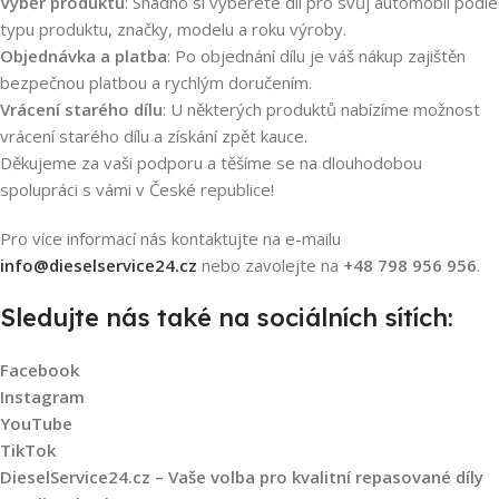
Výběr produktu
: Snadno si vyberete díl pro svůj automobil podle
typu produktu, značky, modelu a roku výroby.
Objednávka a platba
: Po objednání dílu je váš nákup zajištěn
bezpečnou platbou a rychlým doručením.
Vrácení starého dílu
: U některých produktů nabízíme možnost
vrácení starého dílu a získání zpět kauce.
Děkujeme za vaši podporu a těšíme se na dlouhodobou
spolupráci s vámi v České republice!
Pro více informací nás kontaktujte na e-mailu
info@dieselservice24.cz
nebo zavolejte na
+48 798 956 956
.
Sledujte nás také na sociálních sítích:
Facebook
Souhlasím s GDPR
Instagram
YouTube
TikTok
DieselService24.cz – Vaše volba pro kvalitní repasované díly