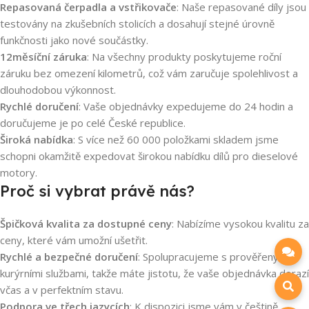
Repasovaná čerpadla a vstřikovače
: Naše repasované díly jsou
testovány na zkušebních stolicích a dosahují stejné úrovně
funkčnosti jako nové součástky.
12měsíční záruka
: Na všechny produkty poskytujeme roční
záruku bez omezení kilometrů, což vám zaručuje spolehlivost a
dlouhodobou výkonnost.
Rychlé doručení
: Vaše objednávky expedujeme do 24 hodin a
doručujeme je po celé České republice.
Široká nabídka
: S více než 60 000 položkami skladem jsme
schopni okamžitě expedovat širokou nabídku dílů pro dieselové
motory.
Proč si vybrat právě nás?
Špičková kvalita za dostupné ceny
: Nabízíme vysokou kvalitu za
ceny, které vám umožní ušetřit.
Rychlé a bezpečné doručení
: Spolupracujeme s prověřenými
kurýrními službami, takže máte jistotu, že vaše objednávka dorazí
včas a v perfektním stavu.
Podpora ve třech jazycích
: K dispozici jsme vám v češtině,