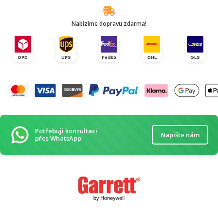
Nabízíme dopravu zdarma!
DPD
UPS
FedEx
DHL
GLS
Potřebuji konzultaci
Napište nám
přes WhatsApp