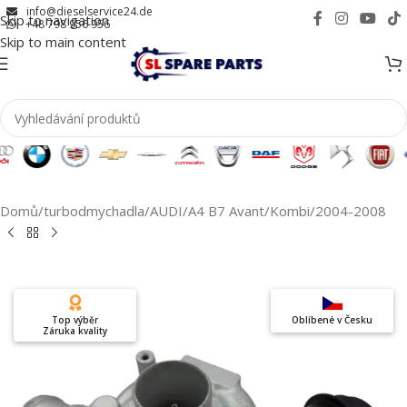
info@dieselservice24.de
Skip to navigation
+48 798 956 956
Skip to main content
Domů
/
turbodmychadla
/
AUDI
/
A4 B7 Avant/Kombi
/
2004-2008
Top výběr
Oblíbené v Česku
Záruka kvality