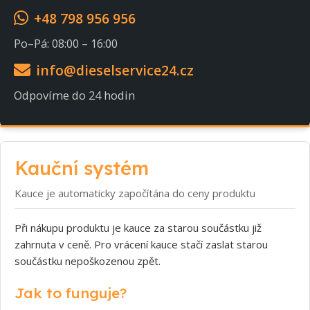
+48 798 956 956
Po–Pá: 08:00 – 16:00
info@dieselservice24.cz
Odpovíme do 24 hodin
Kauční systém
Kauce je automaticky započítána do ceny produktu
Při nákupu produktu je kauce za starou součástku již
zahrnuta v ceně. Pro vrácení kauce stačí zaslat starou
součástku nepoškozenou zpět.
Jak to funguje?