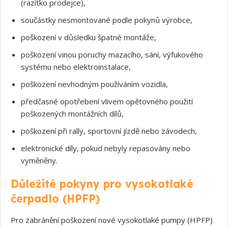
(razítko prodejce),
součástky nesmontované podle pokynů výrobce,
poškození v důsledku špatné montáže,
poškození vinou poruchy mazacího, sání, výfukového
systému nebo elektroinstalace,
poškození nevhodným používáním vozidla,
předčasné opotřebení vlivem opětovného použití
poškozených montážních dílů,
Souhlasím s GDPR
poškození při rally, sportovní jízdě nebo závodech,
elektronické díly, pokud nebyly repasovány nebo
vyměněny.
Důležité pokyny pro vysokotlaké
čerpadlo (HPFP)
Pro zabránění poškození nové vysokotlaké pumpy (HPFP)