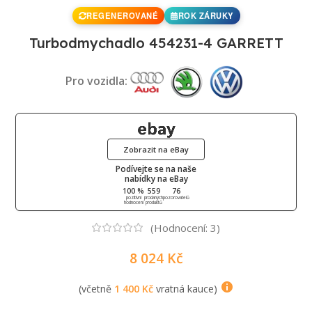
REGENEROVANÉ
ROK ZÁRUKY
Turbodmychadlo 454231-4 GARRETT
Pro vozidla:
Zobrazit na eBay
Podívejte se na naše
nabídky na eBay
100 %
559
76
pozitivní
prodaných
pozorovatelů
hodnocení
produktů
(Hodnocení:
3
)
8 024
Kč
(včetně
1 400
Kč
vratná kauce)