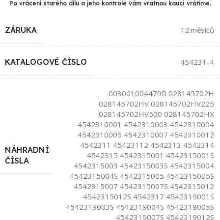
Po vrácení starého dílu a jeho kontrole vám vratnou kauci vrátíme.
ZÁRUKA
12 měsíců
KATALOGOVÉ ČÍSLO
454231-4
003001004479R 028145702H
028145702HV 028145702HV225
028145702HV500 028145702HX
4542310001 4542310003 4542310004
4542310005 4542310007 4542310012
4542311 45423112 4542313 4542314
NÁHRADNÍ
4542315 4542315001 4542315001S
ČÍSLA
4542315003 4542315003S 4542315004
4542315004S 4542315005 4542315005S
4542315007 4542315007S 4542315012
4542315012S 4542317 4542319001S
4542319003S 4542319004S 4542319005S
4542319007S 4542319012S