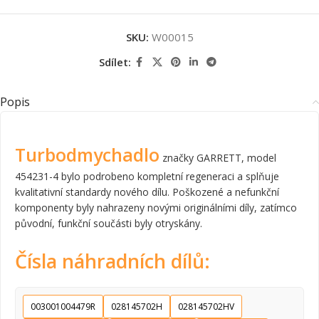
SKU:
W00015
Sdílet:
Popis
Turbodmychadlo
značky GARRETT, model
454231-4 bylo podrobeno kompletní regeneraci a splňuje
kvalitativní standardy nového dílu. Poškozené a nefunkční
komponenty byly nahrazeny novými originálními díly, zatímco
původní, funkční součásti byly otryskány.
Čísla náhradních dílů:
003001004479R
028145702H
028145702HV