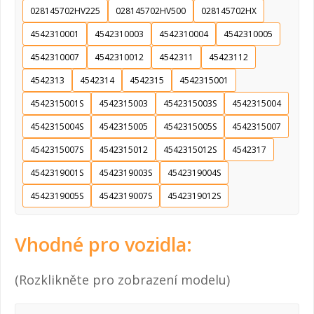
028145702HV225
028145702HV500
028145702HX
4542310001
4542310003
4542310004
4542310005
4542310007
4542310012
4542311
45423112
4542313
4542314
4542315
4542315001
4542315001S
4542315003
4542315003S
4542315004
4542315004S
4542315005
4542315005S
4542315007
4542315007S
4542315012
4542315012S
4542317
4542319001S
4542319003S
4542319004S
4542319005S
4542319007S
4542319012S
Vhodné pro vozidla:
(Rozklikněte pro zobrazení modelu)