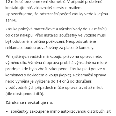
12 měsíců bez omezení kilometrů. V případě problémů
kontaktujte náš zákaznický servis e‑mailem.
Upozorňujeme, že odstranění pečetí záruky vede k jejímu
zániku.
Záruka pokrývá materiálové a výrobní vady do 12 měsíců
od data nákupu. Před instalací součástky ve vozidle musí
být odstraněna příčina poškození. Neopodstatněné
reklamace budou považovány za placené kontroly.
Při zjištěných vadách má kupující právo na opravu nebo
výměnu dílu. Výměna či oprava probíhá výhradně na místě
prodeje, kde bylo zboží zakoupeno. Záruka platí pouze v
kombinaci s dokladem o koupi (kopie). Reklamační oprava
nebo výměna je vyřízena do 14 dnů od doručení;
v odůvodněných případech může oprava trvat až měsíc
(dle dostupnosti dílů).
Záruka se nevztahuje na:
součástky zakoupené mimo autorizovanou distribuční síť