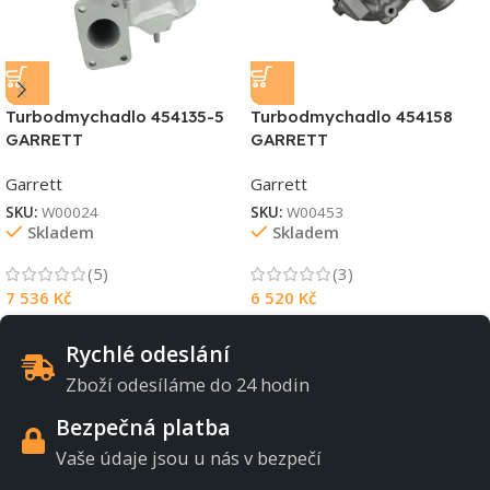
Turbodmychadlo 454135-5
Turbodmychadlo 454158
GARRETT
GARRETT
Garrett
Garrett
SKU:
W00024
SKU:
W00453
Skladem
Skladem
(5)
(3)
7 536
Kč
6 520
Kč
Rychlé odeslání
Zboží odesíláme do 24 hodin
Bezpečná platba
Vaše údaje jsou u nás v bezpečí