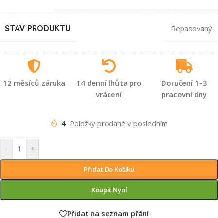
STAV PRODUKTU
Repasovaný
12 měsíců záruka
14 denní lhůta pro
Doručení 1–3
vrácení
pracovní dny
4
Položky prodané v posledním
-
+
Přidat Do Košíku
Koupit Nyní
Přidat na seznam přání