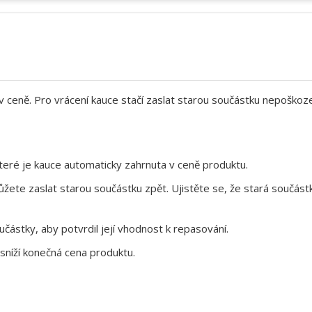
 v ceně. Pro vrácení kauce stačí zaslat starou součástku nepoškoz
eré je kauce automaticky zahrnuta v ceně produktu.
te zaslat starou součástku zpět. Ujistěte se, že stará součástk
ástky, aby potvrdil její vhodnost k repasování.
sníží konečná cena produktu.