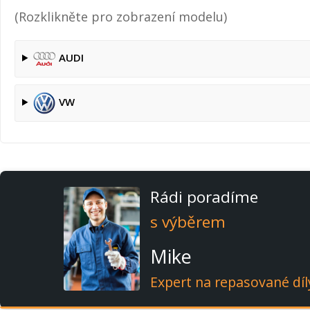
(Rozklikněte pro zobrazení modelu)
AUDI
VW
Rádi poradíme
s výběrem
Mike
Expert na repasované díl