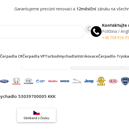
Garantujeme precizní renovaci a
12měsíční
záruku na všechny
Kontaktujte 
Polština / Angl
+48 798 956 9
Čerpadla CR
Čerpadla VP
Turbodmychadla
Vstrikovace
Čerpadlo-Tryska
 finden!
ychadlo 53039700005 KKK
Top výběr
Oblíbené v Česku
Záruka kvality