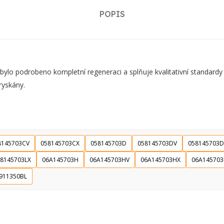
POPIS
lo podrobeno kompletní regeneraci a splňuje kvalitativní standard
ryskány.
8145703CV
058145703CX
058145703D
058145703DV
058145703D
8145703LX
06A145703H
06A145703HV
06A145703HX
06A145703
911350BL