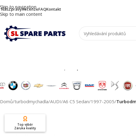
Skip to navigation
 Nás
Zprávy
Recenze
FAQ
Kontakt
Skip to main content
Nutzen Sie die Suche, um passende Produkte zu
Domů
/
turbodmychadla
/
AUDI
/
A6 C5 Sedan
/
1997-2005
/
Turbodm
Top výběr
Záruka kvality