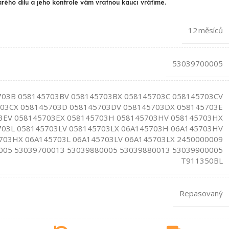
arého dílu a jeho kontrole vám vratnou kauci vrátíme.
12 měsíců
53039700005
703B 058145703BV 058145703BX 058145703C 058145703CV
03CX 058145703D 058145703DV 058145703DX 058145703E
3EV 058145703EX 058145703H 058145703HV 058145703HX
703L 058145703LV 058145703LX 06A145703H 06A145703HV
703HX 06A145703L 06A145703LV 06A145703LX 2450000009
005 53039700013 53039880005 53039880013 53039900005
T911350BL
Repasovaný