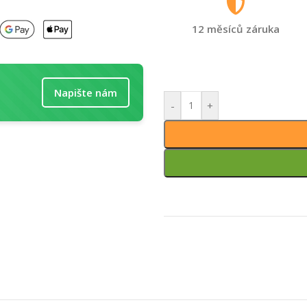
12 měsíců záruka
Napište nám
-
+