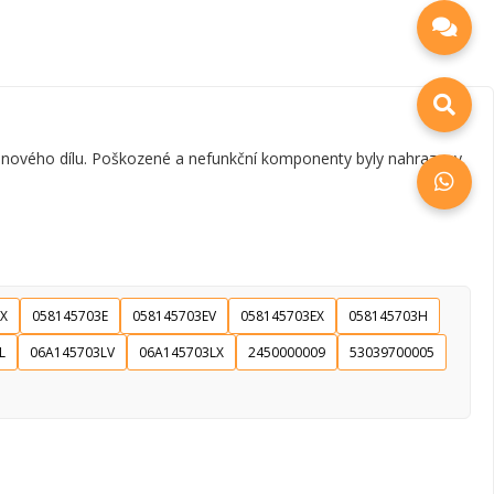
y nového dílu. Poškozené a nefunkční komponenty byly nahrazeny
X
058145703E
058145703EV
058145703EX
058145703H
L
06A145703LV
06A145703LX
2450000009
53039700005