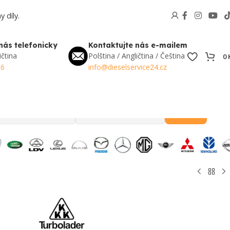
 díly.
nás telefonicky
Kontaktujte nás e-mailem
ičtina
Polština / Angličtina / Čeština
0
56
info@dieselservice24.cz
Hledat
Oblíbené v Česku