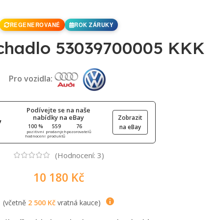
REGENEROVANÉ
ROK ZÁRUKY
chadlo 53039700005 KKK
Pro vozidla:
Podívejte se na naše
nabídky na eBay
Zobrazit
100 %
559
76
na eBay
pozitivní
prodaných
pozorovatelů
hodnocení
produktů
(Hodnocení:
3
)
10 180
Kč
(včetně
2 500
Kč
vratná kauce)