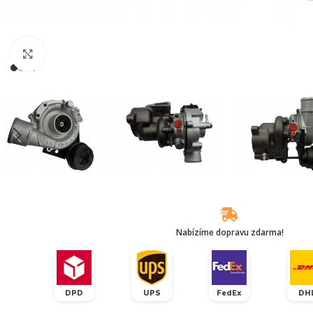
Klikněte pro zvětšení
Nabízíme dopravu zdarma!
DPD
UPS
FedEx
DH