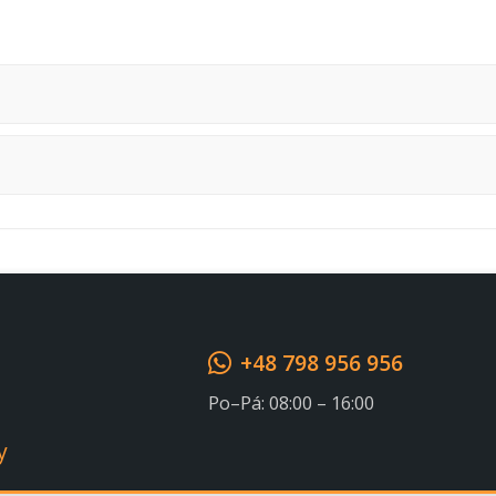
Souhlasím s GDPR
+48 798 956 956
Po–Pá: 08:00 – 16:00
y