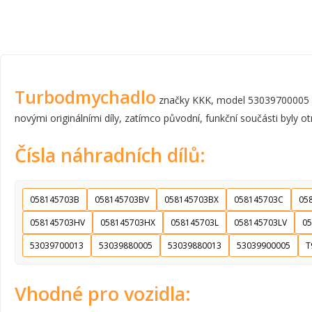
Turbodmychadlo
značky KKK, model 53039700005 by
novými originálními díly, zatímco původní, funkční součásti byly ot
Čísla náhradních dílů:
058145703B
058145703BV
058145703BX
058145703C
05
058145703HV
058145703HX
058145703L
058145703LV
05
53039700013
53039880005
53039880013
53039900005
T
Vhodné pro vozidla: