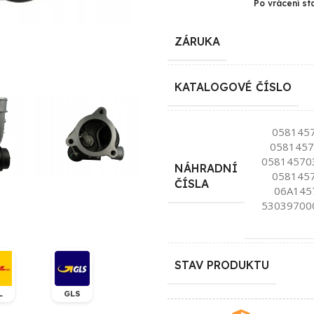
Po vrácení st
ZÁRUKA
KATALOGOVÉ ČÍSLO
058145
0581457
05814570
NÁHRADNÍ
058145
ČÍSLA
06A145
53039700
STAV PRODUKTU
L
GLS