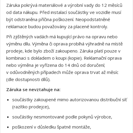
Záruka pokrývá materiálové a výrobní vady do 12 měsíců
od data nákupu. Před instalací součástky ve vozidle musí
být odstraněna příčina poškození. Neopodstatněné
reklamace budou považovány za placené kontroly.
Při zjištěných vadách má kupující právo na opravu nebo
výměnu dílu. Výměna či oprava probíhá výhradně na místě
prodeje, kde bylo zboží zakoupeno. Záruka platí pouze v
kombinaci s dokladem o koupi (kopie). Reklamační oprava
nebo výměna je vyřízena do 14 dnů od doručení;
v odůvodněných případech může oprava trvat až měsíc
(dle dostupnosti dílů).
Záruka se nevztahuje na:
součástky zakoupené mimo autorizovanou distribuční síť
(razítko prodejce),
součástky nesmontované podle pokynů výrobce,
poškození v důsledku špatné montáže,