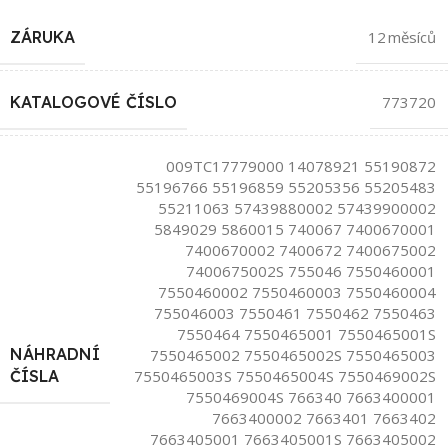
ZÁRUKA
12 měsíců
KATALOGOVÉ ČÍSLO
773720
009TC17779000 14078921 55190872
55196766 55196859 55205356 55205483
55211063 57439880002 57439900002
5849029 5860015 740067 7400670001
7400670002 7400672 7400675002
7400675002S 755046 7550460001
7550460002 7550460003 7550460004
755046003 7550461 7550462 7550463
7550464 7550465001 7550465001S
NÁHRADNÍ
7550465002 7550465002S 7550465003
7550465003S 7550465004S 7550469002S
ČÍSLA
7550469004S 766340 7663400001
7663400002 7663401 7663402
7663405001 7663405001S 7663405002