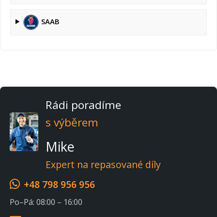
SAAB
Rádi poradíme
s výběrem
Mike
Expert na repasované díly
+48 798 956 956
Po–Pá: 08:00 – 16:00