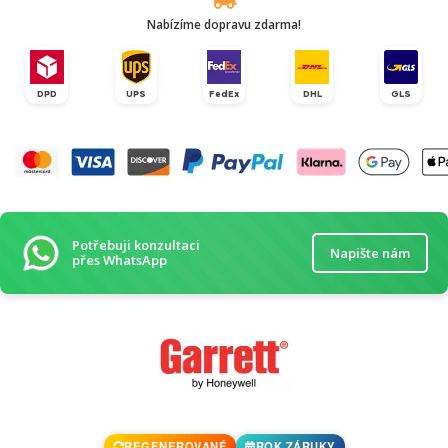
Nabízíme dopravu zdarma!
DPD
UPS
FedEx
DHL
GLS
Potřebuji konzultaci
Napište nám
přes WhatsApp
REGENEROVANÉ
ROK ZÁRUKY