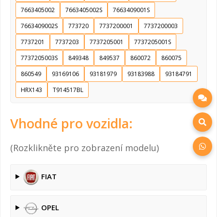
7663405002
7663405002S
7663409001S
7663409002S
773720
7737200001
7737200003
7737201
7737203
7737205001
7737205001S
7737205003S
849348
849537
860072
860075
860549
93169106
93181979
93183988
93184791
HRX143
T914517BL
Vhodné pro vozidla:
(Rozklikněte pro zobrazení modelu)
FIAT
OPEL