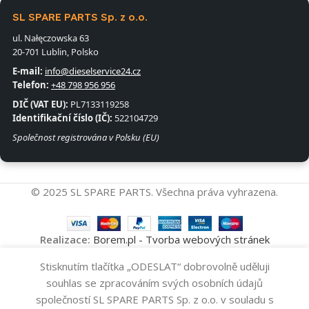
SL SPARE PARTS Sp. z o.o.
ul. Nałęczowska 63
20-701 Lublin, Polsko
E-mail:
info@dieselservice24.cz
Telefon:
+48 798 956 956
DIČ (VAT EU):
PL7133119258
Identifikační číslo (IČ):
522104729
Společnost registrována v Polsku (EU)
© 2025 SL SPARE PARTS. Všechna práva vyhrazena.
Realizace:
Borem.pl - Tvorba webových stránek
Stisknutím tlačítka „ODESLAT“ dobrovolně uděluji
Přidat Do 
Turbodmychadlo
6
souhlas se zpracováním svých osobních údajů
773720 GARRETT
-
+
728
Kč
společností SL SPARE PARTS Sp. z o.o. v souladu s
Koupit Nyní
Obchod
Seznam přání
Košík
Můj účet