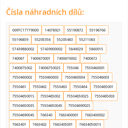
Čísla náhradních dílů:
009TC17779000
14078921
55190872
55196766
55196859
55205356
55205483
55211063
57439880002
57439900002
5849029
5860015
740067
7400670001
7400670002
7400672
7400675002
7400675002S
755046
7550460001
7550460002
7550460003
7550460004
755046003
7550461
7550462
7550463
7550464
7550465001
7550465001S
7550465002
7550465002S
7550465003
7550465003S
7550465004S
7550469002S
7550469004S
766340
7663400001
7663400002
7663401
7663402
7663405001
7663405001S