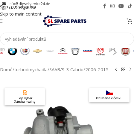
info@dieselservice24.de
Skip to navigation
+48 798 956 956
Skip to main content
Domů
/
turbodmychadla
/
SAAB
/
9-3 Cabrio
/
2006-2015
Top výběr
Oblíbené v Česku
Záruka kvality