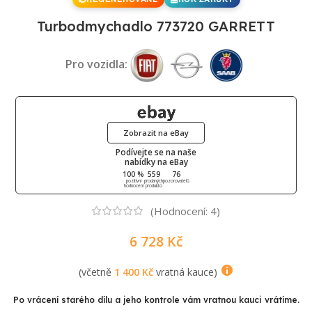
Turbodmychadlo 773720 GARRETT
Pro vozidla:
Zobrazit na eBay
Podívejte se na naše
nabídky na eBay
100 %
559
76
pozitivní
prodaných
pozorovatelů
hodnocení
produktů
(Hodnocení:
4
)
6 728
Kč
(včetně
1 400
Kč
vratná kauce)
Po vrácení starého dílu a jeho kontrole vám vratnou kauci vrátíme.