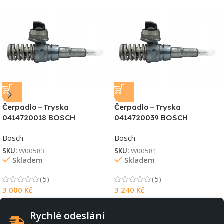
Čerpadlo – Tryska
Čerpadlo – Tryska
0414720018 BOSCH
0414720039 BOSCH
Bosch
Bosch
SKU:
W00583
SKU:
W00581
Skladem
Skladem
(5)
(5)
3 000
Kč
3 240
Kč
Rychlé odeslání