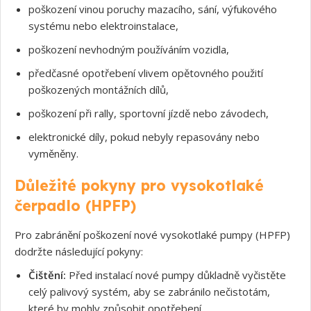
poškození vinou poruchy mazacího, sání, výfukového
systému nebo elektroinstalace,
Souhlasím s GDPR
poškození nevhodným používáním vozidla,
předčasné opotřebení vlivem opětovného použití
poškozených montážních dílů,
poškození při rally, sportovní jízdě nebo závodech,
elektronické díly, pokud nebyly repasovány nebo
vyměněny.
Důležité pokyny pro vysokotlaké
čerpadlo (HPFP)
Pro zabránění poškození nové vysokotlaké pumpy (HPFP)
dodržte následující pokyny:
Čištění:
Před instalací nové pumpy důkladně vyčistěte
celý palivový systém, aby se zabránilo nečistotám,
které by mohly způsobit opotřebení.