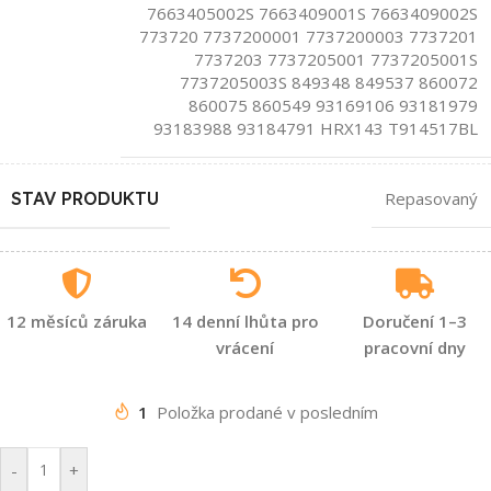
7663405002S 7663409001S 7663409002S
773720 7737200001 7737200003 7737201
7737203 7737205001 7737205001S
7737205003S 849348 849537 860072
860075 860549 93169106 93181979
93183988 93184791 HRX143 T914517BL
STAV PRODUKTU
Repasovaný
12 měsíců záruka
14 denní lhůta pro
Doručení 1–3
vrácení
pracovní dny
1
Položka prodané v posledním
-
+