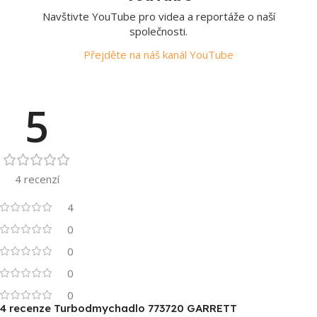
Navštivte YouTube pro videa a reportáže o naší
společnosti.
Přejděte na náš kanál YouTube
5
4 recenzí
4
0
0
0
0
4 recenze
Turbodmychadlo 773720 GARRETT