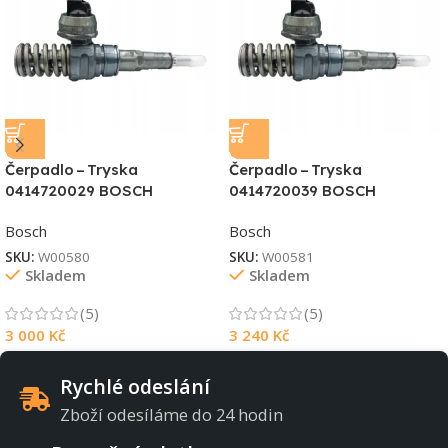
Čerpadlo – Tryska
Čerpadlo – Tryska
0414720029 BOSCH
0414720039 BOSCH
Bosch
Bosch
SKU:
W00580
SKU:
W00581
Skladem
Skladem
(5)
(5)
3 000
Kč
3 240
Kč
Rychlé odeslání
Zboží odesíláme do 24 hodin