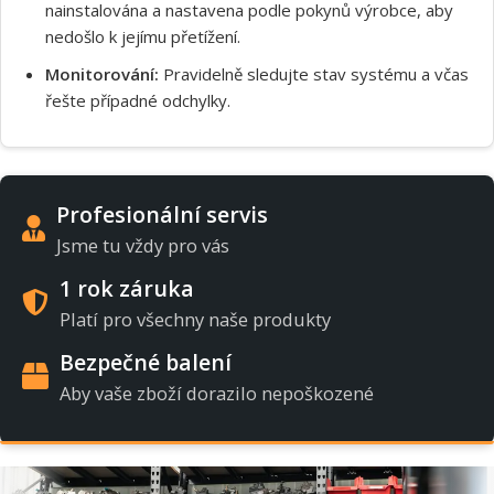
nainstalována a nastavena podle pokynů výrobce, aby
nedošlo k jejímu přetížení.
Monitorování:
Pravidelně sledujte stav systému a včas
řešte případné odchylky.
Profesionální servis
Jsme tu vždy pro vás
1 rok záruka
Platí pro všechny naše produkty
Bezpečné balení
Aby vaše zboží dorazilo nepoškozené