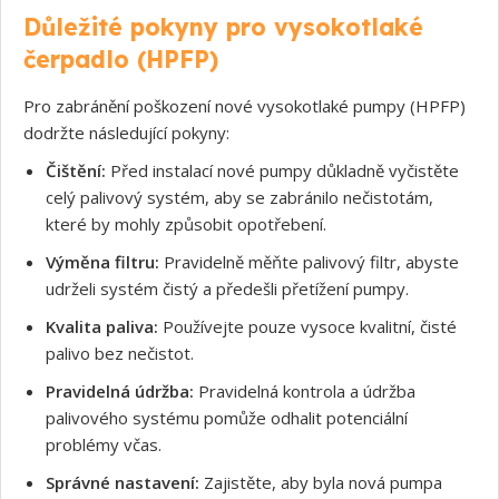
Důležité pokyny pro vysokotlaké
Souhlasím s GDPR
čerpadlo (HPFP)
Pro zabránění poškození nové vysokotlaké pumpy (HPFP)
dodržte následující pokyny:
Čištění:
Před instalací nové pumpy důkladně vyčistěte
celý palivový systém, aby se zabránilo nečistotám,
které by mohly způsobit opotřebení.
Výměna filtru:
Pravidelně měňte palivový filtr, abyste
udrželi systém čistý a předešli přetížení pumpy.
Kvalita paliva:
Používejte pouze vysoce kvalitní, čisté
palivo bez nečistot.
Pravidelná údržba:
Pravidelná kontrola a údržba
palivového systému pomůže odhalit potenciální
problémy včas.
Správné nastavení:
Zajistěte, aby byla nová pumpa