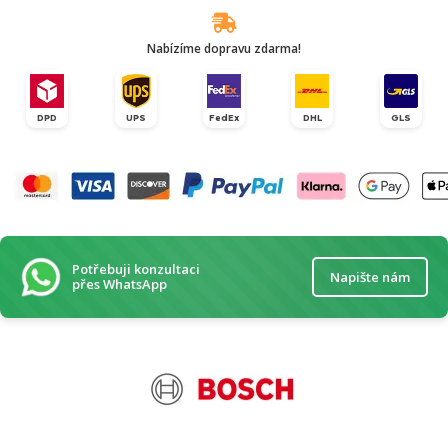
Nabízíme dopravu zdarma!
DPD
UPS
FedEx
DHL
GLS
Potřebuji konzultaci
Napište nám
přes WhatsApp