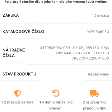
Po vrácení starého dílu a jeho kontrole vám vratnou kauci vrátíme.
ZÁRUKA
12 měsíců
KATALOGOVÉ ČÍSLO
0470506030
0470506030 059130106J 059130106JX
NÁHRADNÍ
0986444072 476030 DTX7130
ČÍSLA
VR6270M2200R1000
STAV PRODUKTU
Repasovaný
12 měsíců záruka
14 denní lhůta pro
Doručení 1–3
vrácení
pracovní dny