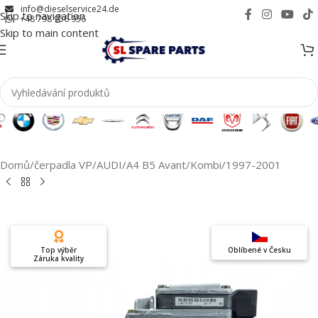
info@dieselservice24.de
Skip to navigation
+48 798 956 956
Skip to main content
Domů
/
čerpadla VP
/
AUDI
/
A4 B5 Avant/Kombi
/
1997-2001
Top výběr
Oblíbené v Česku
Záruka kvality