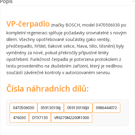
Popis
VP-čerpadlo
značky BOSCH, model 0470506030 po
kompletní regeneraci splňuje požadavky srovnatelné s novým
dílem. Všechny opotřebované součástky (jako ventily,
předčerpadlo, hřídel, tlakové sekce, hlava, tělo, těsnění) byly
vyměněny za nové, pokud překročily přípustné limity
opotřebení. Funkčnost čerpadla je potvrzena protokolem z
testu provedeného na zkušebním zařízení, který je nedílnou
součástí závěrečné kontroly v autorizovaném servisu.
Čísla náhradních dílů:
0470506030
059130106J
059130106JX
0986444072
476030
DTX7130
VR6270M2200R1000