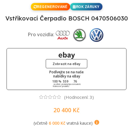
REGENEROVANÉ
ROK ZÁRUKY
Vstřikovací Čerpadlo BOSCH 0470506030
Pro vozidla:
Zobrazit na eBay
Podívejte se na naše
nabídky na eBay
100 %
559
76
pozitivní
prodaných
pozorovatelů
hodnocení
produktů
(Hodnocení:
3
)
20 400
Kč
(včetně
6 000
Kč
vratná kauce)