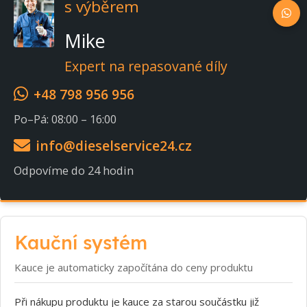
s výběrem
Mike
Expert na repasované díly
+48 798 956 956
Po–Pá: 08:00 – 16:00
info@dieselservice24.cz
Odpovíme do 24 hodin
Kauční systém
Kauce je automaticky započítána do ceny produktu
Při nákupu produktu je kauce za starou součástku již