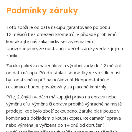
Podmínky záruky
Toto zboží je od data nákupu garantováno po dobu
12 měsíců bez omezení kilometrů. V případě problémů
kontaktujte náš zákaznický servis e‑mailem.
Upozorňujeme, že odstranění pečetí záruky vede k jejímu
zániku.
Záruka pokrývá materiálové a výrobní vady do 12 měsíců
od data nákupu. Před instalací součástky ve vozidle musí
být odstraněna příčina poškození. Neopodstatněné
reklamace budou považovány za placené kontroly.
Při zjištěných vadách má kupující právo na opravu nebo
výměnu dílu. Výměna či oprava probíhá výhradně na místě
prodeje, kde bylo zboží zakoupeno. Záruka platí pouze v
kombinaci s dokladem o koupi (kopie). Reklamační oprava
nebo výměna je vyřízena do 14 dnů od doručení;
v odůvodněných případech může oprava trvat až měsíc