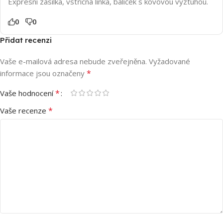
Expresní zásilka, vstřícná linka, balíček s kovovou výztuhou.
0
0
Přidat recenzi
Vaše e-mailová adresa nebude zveřejněna.
Vyžadované
*
informace jsou označeny
*
Vaše hodnocení
*
Vaše recenze