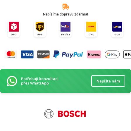
Nabízíme dopravu zdarma!
DPD
UPS
FedEx
DHL
GLS
Potřebuji konzultaci
Napište nám
přes WhatsApp