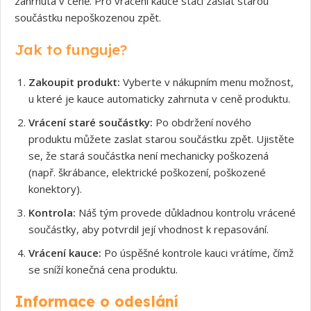
zahrnuta v ceně. Pro vrácení kauce stačí zaslat starou
součástku nepoškozenou zpět.
Jak to funguje?
Zakoupit produkt:
Vyberte v nákupním menu možnost,
u které je kauce automaticky zahrnuta v ceně produktu.
Vrácení staré součástky:
Po obdržení nového
produktu můžete zaslat starou součástku zpět. Ujistěte
se, že stará součástka není mechanicky poškozená
(např. škrábance, elektrické poškození, poškozené
konektory).
Kontrola:
Náš tým provede důkladnou kontrolu vrácené
součástky, aby potvrdil její vhodnost k repasování.
Vrácení kauce:
Po úspěšné kontrole kauci vrátíme, čímž
se sníží konečná cena produktu.
Informace o odeslání