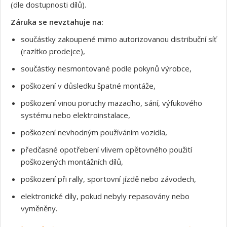
(dle dostupnosti dílů).
Záruka se nevztahuje na:
součástky zakoupené mimo autorizovanou distribuční síť
(razítko prodejce),
součástky nesmontované podle pokynů výrobce,
poškození v důsledku špatné montáže,
poškození vinou poruchy mazacího, sání, výfukového
systému nebo elektroinstalace,
poškození nevhodným používáním vozidla,
předčasné opotřebení vlivem opětovného použití
poškozených montážních dílů,
poškození při rally, sportovní jízdě nebo závodech,
Souhlasím s GDPR
elektronické díly, pokud nebyly repasovány nebo
vyměněny.