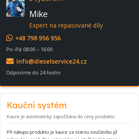
Mike
Expert na repasované díly
+48 798 956 956
Po–Pá: 08:00 – 16:00
info@dieselservice24.cz
Odpovíme do 24 hodin
Kauční systém
Kauce je automaticky započítána do ceny produktu
Při nákupu produktu je kauce za starou součástku již