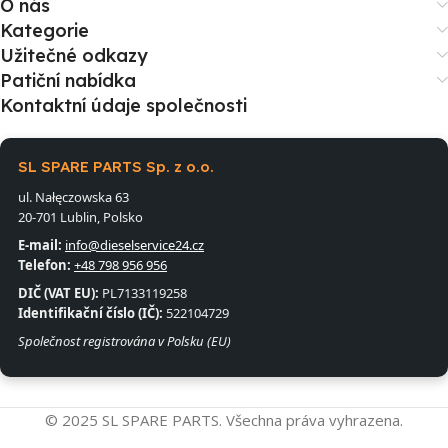
O nás
Kategorie
Užitečné odkazy
Patiční nabídka
Kontaktní údaje společnosti
SL SPARE PARTS Sp. z o.o.
ul. Nałęczowska 63
20-701 Lublin, Polsko
E-mail:
info@dieselservice24.cz
Telefon:
+48 798 956 956
DIČ (VAT EU):
PL7133119258
Identifikační číslo (IČ):
522104729
Společnost registrována v Polsku (EU)
© 2025 SL SPARE PARTS. Všechna práva vyhrazena.