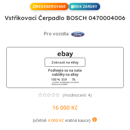
REGENEROVANÉ
ROK ZÁRUKY
Vstřikovací Čerpadlo BOSCH 0470004006
Pro vozidla:
Zobrazit na eBay
Podívejte se na naše
nabídky na eBay
100 %
559
76
pozitivní
prodaných
pozorovatelů
hodnocení
produktů
(Hodnocení:
4
)
16 000
Kč
(včetně
4 000
Kč
vratná kauce)