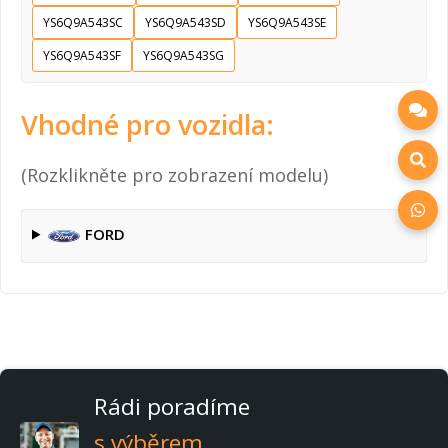
YS6Q9A543SC
YS6Q9A543SD
YS6Q9A543SE
YS6Q9A543SF
YS6Q9A543SG
Vhodné pro vozidla:
(Rozklikněte pro zobrazení modelu)
FORD
Rádi poradíme
s výběrem