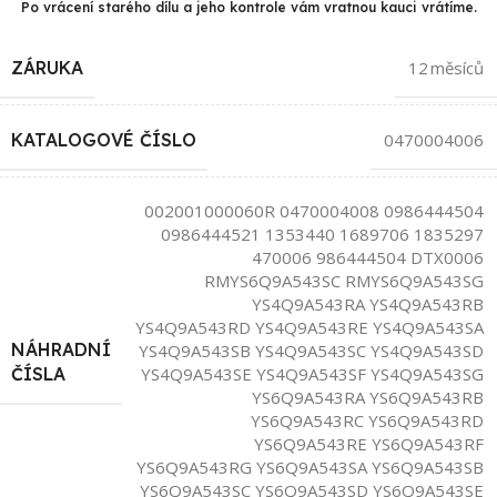
Po vrácení starého dílu a jeho kontrole vám vratnou kauci vrátíme.
ZÁRUKA
12 měsíců
KATALOGOVÉ ČÍSLO
0470004006
002001000060R 0470004008 0986444504
0986444521 1353440 1689706 1835297
470006 986444504 DTX0006
RMYS6Q9A543SC RMYS6Q9A543SG
YS4Q9A543RA YS4Q9A543RB
YS4Q9A543RD YS4Q9A543RE YS4Q9A543SA
NÁHRADNÍ
YS4Q9A543SB YS4Q9A543SC YS4Q9A543SD
YS4Q9A543SE YS4Q9A543SF YS4Q9A543SG
ČÍSLA
YS6Q9A543RA YS6Q9A543RB
YS6Q9A543RC YS6Q9A543RD
YS6Q9A543RE YS6Q9A543RF
YS6Q9A543RG YS6Q9A543SA YS6Q9A543SB
YS6Q9A543SC YS6Q9A543SD YS6Q9A543SE