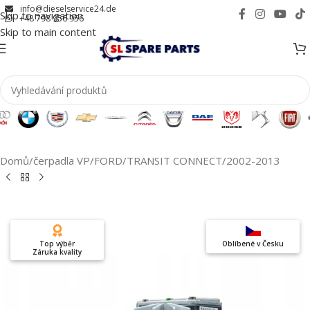
info@dieselservice24.de
Skip to navigation
+48 798 956 956
Skip to main content
Domů
/
čerpadla VP
/
FORD
/
TRANSIT CONNECT
/
2002-2013
Top výběr
Oblíbené v Česku
Záruka kvality