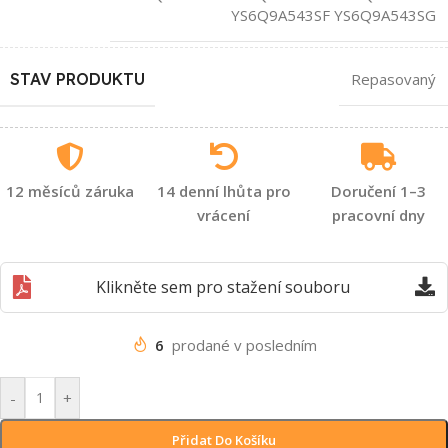
YS6Q9A543SF YS6Q9A543SG
STAV PRODUKTU
Repasovaný
12 měsíců záruka
14 denní lhůta pro
Doručení 1–3
vrácení
pracovní dny
Klikněte sem pro stažení souboru
6
prodané v posledním
-
+
Přidat Do Košíku