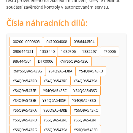
testu provedeného na zkušebním zařízení, který je nedílnou
součástí závěrečné kontroly v autorizovaném servisu.
Čísla náhradních dílů:
002001000060R
0470004008
0986444504
0986444521
1353440
1689706
1835297
470006
986444504
DTX0006
RMYS6Q9A543SC
RMYS6Q9A543SG
YS4Q9A543RA
YS4Q9A543RB
YS4Q9A543RD
YS4Q9A543RE
YS4Q9A543SA
YS4Q9A543SB
YS4Q9A543SC
YS4Q9A543SD
YS4Q9A543SE
YS4Q9A543SF
YS4Q9A543SG
YS6Q9A543RA
YS6Q9A543RB
YS6Q9A543RC
YS6Q9A543RD
YS6Q9A543RE
YS6Q9A543RF
YS6Q9A543RG
YS6Q9A543SA
YS6Q9A543SB