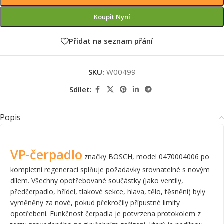
Koupit Nyní
Přidat na seznam přání
SKU:
W00499
Sdílet:
Popis
VP-čerpadlo
značky BOSCH, model 0470004006 po
kompletní regeneraci splňuje požadavky srovnatelné s novým
dílem. Všechny opotřebované součástky (jako ventily,
předčerpadlo, hřídel, tlakové sekce, hlava, tělo, těsnění) byly
vyměněny za nové, pokud překročily přípustné limity
opotřebení. Funkčnost čerpadla je potvrzena protokolem z