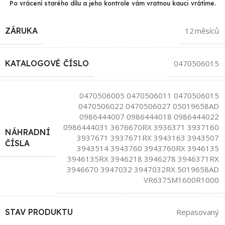
Po vrácení starého dílu a jeho kontrole vám vratnou kauci vrátíme.
ZÁRUKA
12 měsíců
KATALOGOVÉ ČÍSLO
0470506015
0470506005 0470506011 0470506015
0470506022 0470506027 05019658AD
0986444007 0986444018 0986444022
0986444031 3676670RX 3936371 3937160
NÁHRADNÍ
3937671 3937671RX 3943163 3943507
ČÍSLA
3943514 3943760 3943760RX 3946135
3946135RX 3946218 3946278 3946371RX
3946670 3947032 3947032RX 5019658AD
VR6375M1600R1000
STAV PRODUKTU
Repasovaný