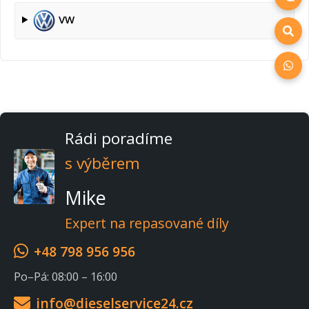
VW
Rádi poradíme
s výběrem
Mike
Expert na repasované díly
+48 798 956 956
Po–Pá: 08:00 – 16:00
info@dieselservice24.cz