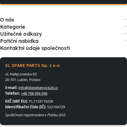
O nás
Kategorie
Užitečné odkazy
Patiční nabídka
Kontaktní údaje společnosti
SL SPARE PARTS Sp. z o.o.
ul. Nałęczowska 63
20-701 Lublin, Polsko
E-mail:
info@dieselservice24.cz
Telefon:
+48 798 956 956
DIČ (VAT EU):
PL7133119258
Identifikační číslo (IČ):
522104729
Společnost registrována v Polsku (EU)