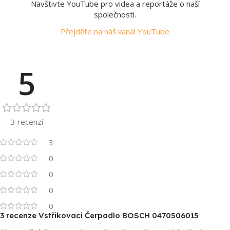
Navštivte YouTube pro videa a reportáže o naší
společnosti.
Přejděte na náš kanál YouTube
5
3 recenzí
3
0
0
0
0
3 recenze
Vstřikovací Čerpadlo BOSCH 0470506015