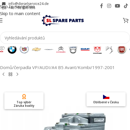
info@dieselservice24.de
Skip to navigation
+48 798 956 956
Skip to main content
Domů
/
čerpadla VP
/
AUDI
/
A4 B5 Avant/Kombi
/
1997-2001
Top výběr
Oblíbené v Česku
Záruka kvality