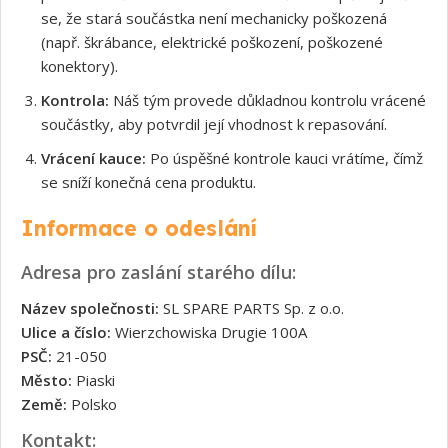
se, že stará součástka není mechanicky poškozená
(např. škrábance, elektrické poškození, poškozené
konektory).
Kontrola:
Náš tým provede důkladnou kontrolu vrácené
součástky, aby potvrdil její vhodnost k repasování.
Vrácení kauce:
Po úspěšné kontrole kauci vrátíme, čímž
se sníží konečná cena produktu.
Informace o odeslání
Adresa pro zaslání starého dílu:
Název společnosti:
SL SPARE PARTS Sp. z o.o.
Ulice a číslo:
Wierzchowiska Drugie 100A
PSČ:
21-050
Město:
Piaski
Země:
Polsko
Kontakt: