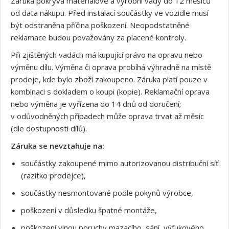
Záruka pokrývá materiálové a výrobní vady do 12 měsíců
od data nákupu. Před instalací součástky ve vozidle musí
být odstraněna příčina poškození. Neopodstatněné
reklamace budou považovány za placené kontroly.
Při zjištěných vadách má kupující právo na opravu nebo
výměnu dílu. Výměna či oprava probíhá výhradně na místě
prodeje, kde bylo zboží zakoupeno. Záruka platí pouze v
kombinaci s dokladem o koupi (kopie). Reklamační oprava
nebo výměna je vyřízena do 14 dnů od doručení;
v odůvodněných případech může oprava trvat až měsíc
(dle dostupnosti dílů).
Záruka se nevztahuje na:
součástky zakoupené mimo autorizovanou distribuční síť
(razítko prodejce),
součástky nesmontované podle pokynů výrobce,
poškození v důsledku špatné montáže,
poškození vinou poruchy mazacího, sání, výfukového