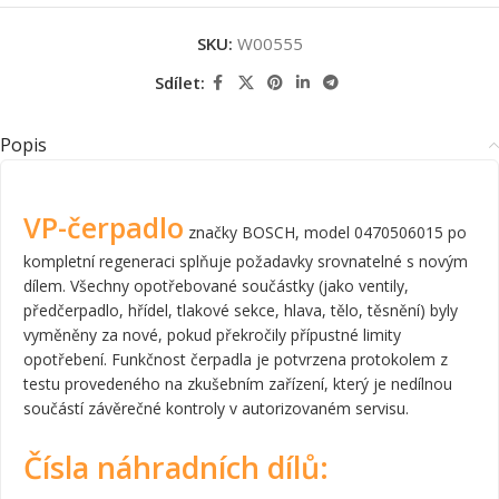
SKU:
W00555
Sdílet:
Popis
VP-čerpadlo
značky BOSCH, model 0470506015 po
kompletní regeneraci splňuje požadavky srovnatelné s novým
dílem. Všechny opotřebované součástky (jako ventily,
předčerpadlo, hřídel, tlakové sekce, hlava, tělo, těsnění) byly
vyměněny za nové, pokud překročily přípustné limity
opotřebení. Funkčnost čerpadla je potvrzena protokolem z
testu provedeného na zkušebním zařízení, který je nedílnou
součástí závěrečné kontroly v autorizovaném servisu.
Čísla náhradních dílů: