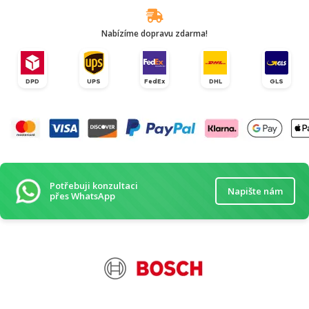
Nabízíme dopravu zdarma!
DPD
UPS
FedEx
DHL
GLS
Potřebuji konzultaci
Napište nám
přes WhatsApp