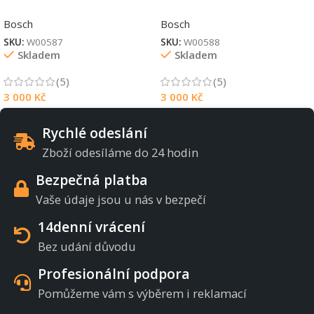
Bosch
Bosch
SKU:
W00587
SKU:
W00588
Skladem
Skladem
(5)
(5)
3 000
Kč
3 000
Kč
Rychlé odeslání
Zboží odesíláme do 24 hodin
Bezpečná platba
Vaše údaje jsou u nás v bezpečí
14denní vrácení
Bez udání důvodu
Profesionální podpora
Pomůžeme vám s výběrem i reklamací