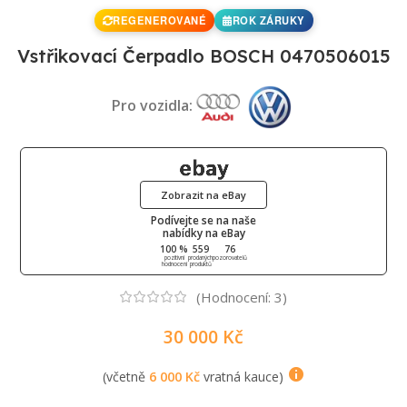
REGENEROVANÉ
ROK ZÁRUKY
Vstřikovací Čerpadlo BOSCH 0470506015
Pro vozidla:
Zobrazit na eBay
Podívejte se na naše
nabídky na eBay
100 %
559
76
pozitivní
prodaných
pozorovatelů
hodnocení
produktů
(Hodnocení:
3
)
30 000
Kč
(včetně
6 000
Kč
vratná kauce)