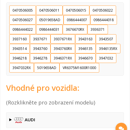
0470506005
0470506011
0470506015
0470506022
0470506027
05019658AD
0986444007
0986444018
0986444022
0986444031
3676670RX
3936371
3937160
3937671
3937671RX
3943163
3943507
3943514
3943760
3943760RX
3946135
3946135RX
3946218
3946278
3946371RX
3946670
3947032
3947032RX
5019658AD
VR6375M1600R1000
Vhodné pro vozidla:
(Rozklikněte pro zobrazení modelu)
AUDI